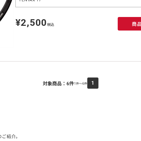
¥2,500
定
商
価
税込
1
対象商品：
6
件
1件～6件
のご紹介。