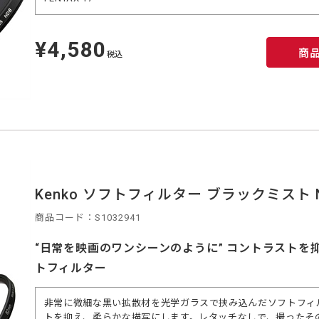
¥4,580
定
商
価
税込
Kenko ソフトフィルター ブラックミスト N
商品コード：S1032941
“日常を映画のワンシーンのように” コントラストを
トフィルター
非常に微細な黒い拡散材を光学ガラスで挟み込んだソフトフィ
トを抑え、柔らかな描写にします。レタッチなしで、撮ったそ