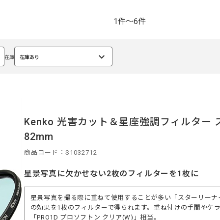
1件～6件
在庫
在庫あり
選
択
中
Kenko 光害カット＆星座強調フィルター
82mm
商品コード：S1032712
星景写真に欠かせない2枚のフィルターを1枚に
星景写真を撮る際に重ねて使用することが多い「スターリーナイト
の効果を1枚のフィルターで得られます。重ね付けの手間やケ
「PRO1D プロソフトン クリア(W)」相当。