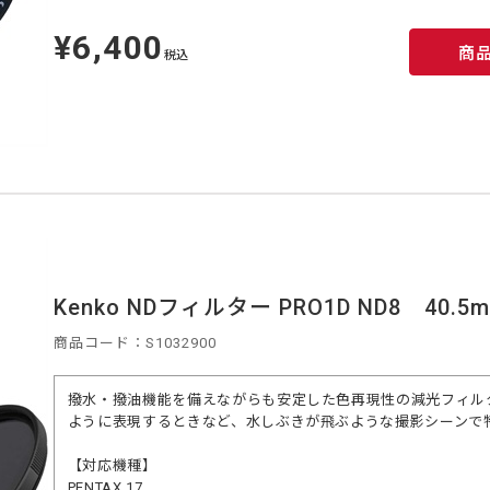
¥6,400
定
商
価
税込
Kenko NDフィルター PRO1D ND8 40.5
商品コード：S1032900
撥水・撥油機能を備えながらも安定した色再現性の減光フィル
ように表現するときなど、水しぶきが飛ぶような撮影シーンで
【対応機種】
PENTAX 17