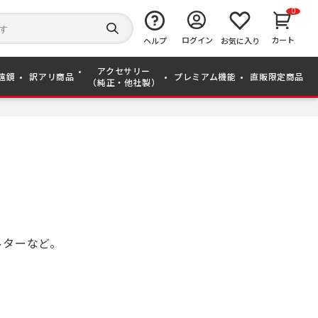
0
キ
ー
検
ログイン
カート
ワ
ヘルプ
お気に入り
索
ー
す
ド
る
アクセサリー
か
遠鏡
訳アリ商品
プレミアム機能
直販限定商品
（純正・他社製）
ら
探
す
ルターなど。