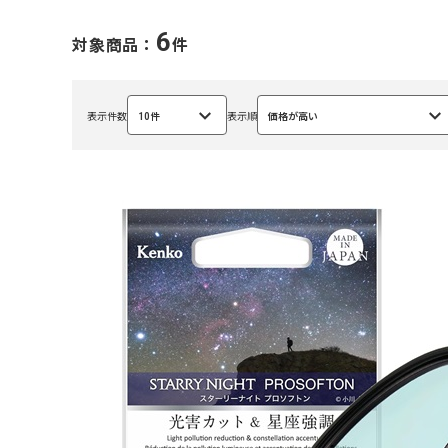
6
対象商品：
件
表示件数
10件
表示順
価格が高い
選
選
択
択
中
中