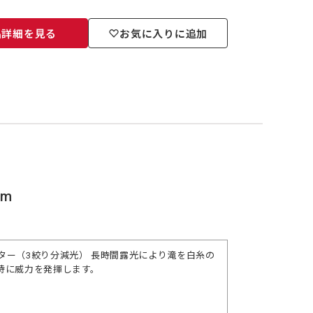
品詳細を見る
お気に入りに追加
mm
ター（3絞り分減光） 長時間露光により滝を白糸の
特に威力を発揮します。