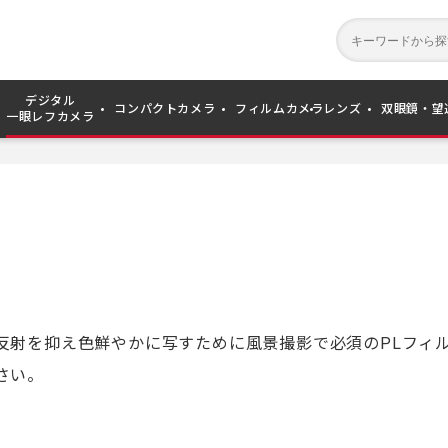
デジタル
コンパクトカメラ
フィルムカメラ
レンズ
双眼鏡・望
一眼レフカメラ
反射を抑え色鮮やかに写すために風景撮影で必須のPLフィ
さい。