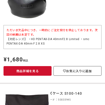
ただいま欠品中につき、一時的にご注文受付を停止しております。次
回の納期は未定です。
【対応レンズ】 ・HD PENTAX-DA 40mmF2.8 Limited ・smc
PENTAX-DA 40mmＦ2.8 XS
¥1,680
定
税込
価
商品詳細を見る
お気に入りに追加
レンズケース S100-140
商品コード：S0033945