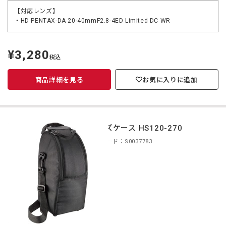
【対応レンズ】
・HD PENTAX-DA 20-40mmF2.8-4ED Limited DC WR
¥3,280
定
税込
価
商品詳細を見る
お気に入りに追加
レンズケース HS120-270
商品コード：S0037783