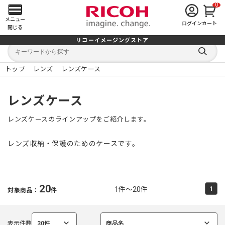
0
メ
メニュー
ログイン
カート
閉じる
イ
リコーイメージングストア
キ
キ
ン
ー
ー
検
ワ
ワ
索
ー
ー
トップ
レンズ
レンズケース
す
メ
ド
ド
る
検
か
索
ら
ニ
レンズケース
探
す
ュ
レンズケースのラインアップをご紹介します。
ー
レンズ収納・保護のためのケースです。
を
開
20
1件～20件
1
対象商品：
件
く
表示件数
30件
商品名