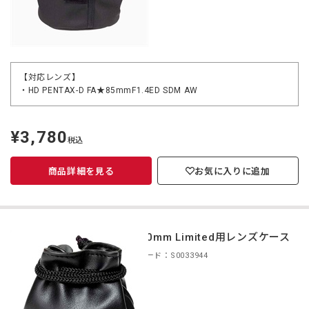
【対応レンズ】
・HD PENTAX-D FA★85mmF1.4ED SDM AW
¥3,780
定
税込
価
商品詳細を見る
お気に入りに追加
DA 40mm Limited用レンズケース
商品コード：S0033944