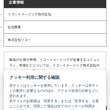
企業情報
リコーイメージング株式会社
（新
し
い
会社概要
（新
タ
し
ブ
い
で
株式会社リコー
（新
タ
開
し
ブ
く）
い
で
タ
開
ブ
く）
製品の仕様や特徴、リコーイメージングが主催するコミュニ
で
ティ、修理などについては、リコーイメージング株式会社の
開
公式サイトをご覧ください。
く）
クッキー利用に関する確認
リコーイメージング株式会社の公式サイト
（新
し
本サイトはクッキーを使用しています。クッキーは本サイ
い
トの動作に必要なもののほか、アクセス状況の分析などに
タ
使われます。
ブ
本サイトのお客様は「同意する」または「拒否する」を選
で
ぶことができ、同意した場合は全てのクッキーが利用さ
PENTAX
開