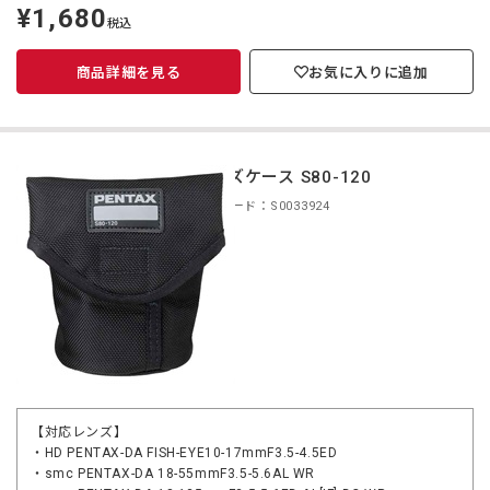
¥1,680
定
税込
価
商品詳細を見る
お気に入りに追加
レンズケース S80-120
商品コード：S0033924
【対応レンズ】
・HD PENTAX-DA FISH-EYE10-17mmF3.5-4.5ED
・smc PENTAX-DA 18-55mmF3.5-5.6AL WR