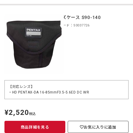
レンズケース S90-140
商品コード：S0037726
【対応レンズ】
・HD PENTAX-DA 16-85mmF3.5-5.6ED DC WR
¥2,520
定
税込
価
商品詳細を見る
お気に入りに追加