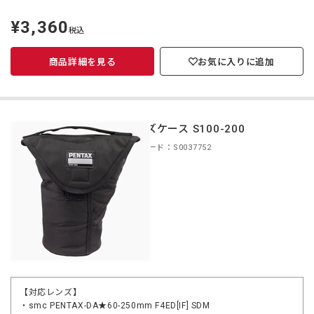
¥3,360
定
税込
価
商品詳細を見る
お気に入りに追加
レンズケース S100-200
商品コード：S0037752
【対応レンズ】
・smc PENTAX-DA★60-250mm F4ED[IF] SDM