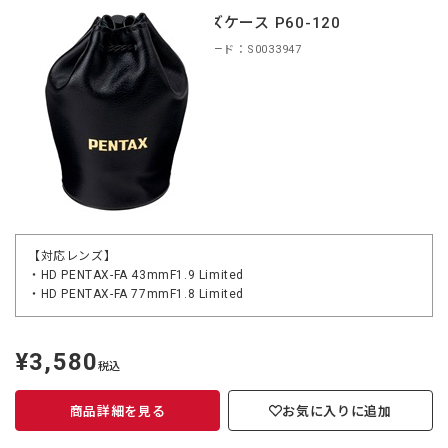
レンズケース P60-120
商品コード：S0033947
【対応レンズ】
・HD PENTAX-FA 43mmF1.9 Limited
・HD PENTAX-FA 77mmF1.8 Limited
¥3,580
定
税込
価
商品詳細を見る
お気に入りに追加