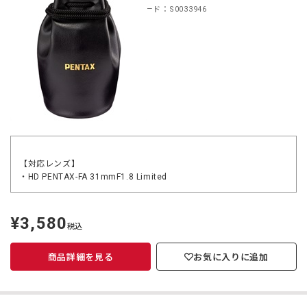
商品コード：S0033946
【対応レンズ】
・HD PENTAX-FA 31mmF1.8 Limited
¥3,580
定
税込
価
商品詳細を見る
お気に入りに追加