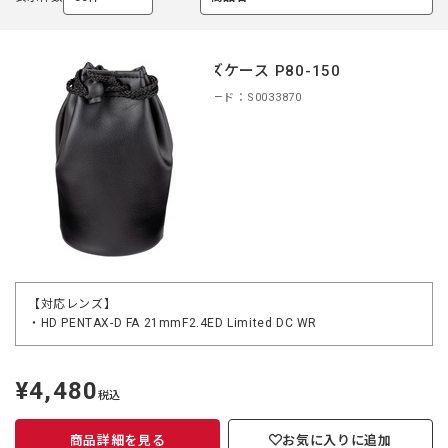
選
選
択
択
中
中
レンズケース P80-150
商品コード：S0033870
【対応レンズ】
・HD PENTAX-D FA 21mmF2.4ED Limited DC WR
¥4,480
定
税込
価
商品詳細を見る
お気に入りに追加