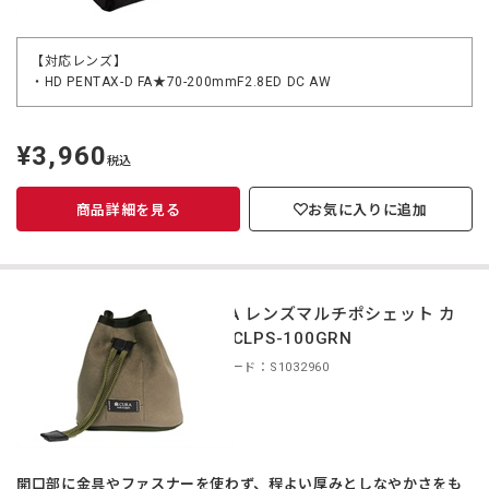
【対応レンズ】
・HD PENTAX-D FA★70-200mmF2.8ED DC AW
¥3,960
定
税込
価
商品詳細を見る
お気に入りに追加
CURA レンズマルチポシェット カ
ーキ CLPS-100GRN
商品コード：S1032960
開口部に金具やファスナーを使わず、程よい厚みとしなやかさをも