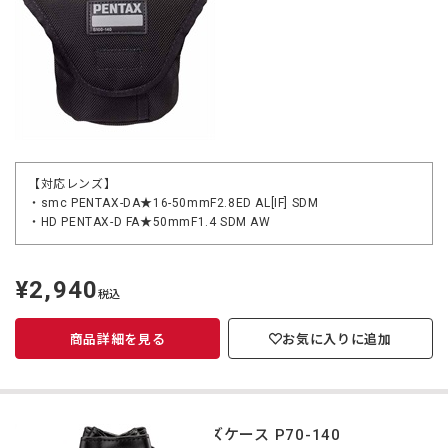
【対応レンズ】
・smc PENTAX-DA★16-50mmF2.8ED AL[IF] SDM
・HD PENTAX-D FA★50mmF1.4 SDM AW
¥2,940
定
税込
価
商品詳細を見る
お気に入りに追加
レンズケース P70-140