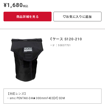
¥1,680
定
税込
価
商品詳細を見る
お気に入りに追加
レンズケース S120-210
商品コード：S0037751
【対応レンズ】
・smc PENTAX-DA★300mmF4ED[IF] SDM