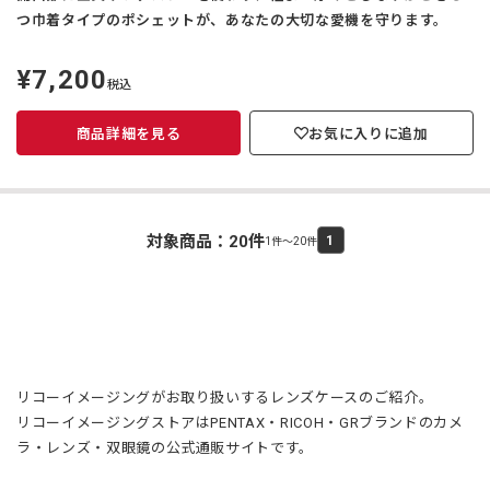
つ巾着タイプのポシェットが、あなたの大切な愛機を守ります。
¥7,200
定
税込
価
商品詳細を見る
お気に入りに追加
対象商品：
20
件
1
1件～20件
リコーイメージングがお取り扱いするレンズケースのご紹介。
リコーイメージングストアはPENTAX・RICOH・GRブランドのカメ
ラ・レンズ・双眼鏡の公式通販サイトです。