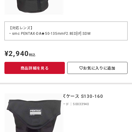
【対応レンズ】
・smc PENTAX-DA★50-135mmF2.8ED[IF] SDM
¥2,940
定
税込
価
商品詳細を見る
お気に入りに追加
レンズケース S130-160
商品コード：S0033940