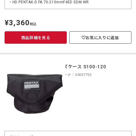
・HD PENTAX-D FA 70-210mmF4ED SDM WR
¥3,360
定
税込
価
商品詳細を見る
お気に入りに追加
レンズケース S100-120
商品コード：S0037755