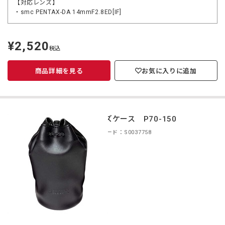
【対応レンズ】
・smc PENTAX-DA 14mmF2.8ED[IF]
¥2,520
定
税込
価
商品詳細を見る
お気に入りに追加
レンズケース P70-150
商品コード：S0037758