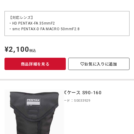
【対応レンズ】
・HD PENTAX-FA 35mmF2
・smc PENTAX-D FA MACRO 50mmF2.8
¥2,100
定
税込
価
商品詳細を見る
お気に入りに追加
レンズケース S90-160
商品コード：S0033929