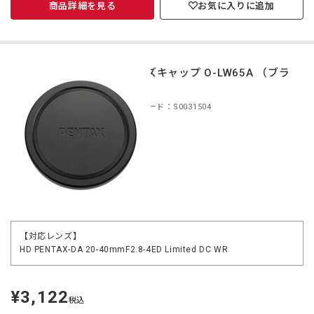
商品詳細を見る
お気に入りに追加
レンズキャップ O-LW65A （ブラ
ック）
商品コード：S0031504
【対応レンズ】
HD PENTAX-DA 20-40mmF2.8-4ED Limited DC WR
¥3,122
定
税込
価