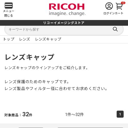
0
メ
メニュー
ログイン
カート
閉じる
イ
リコーイメージングストア
キ
キ
ン
ー
ー
検
ワ
ワ
索
ー
ー
トップ
レンズ
レンズキャップ
す
メ
ド
ド
る
検
か
索
ら
ニ
レンズキャップ
探
す
ュ
レンズキャップのラインアップをご紹介します。
ー
レンズ保護のためのキャップです。
を
レンズ製品やフィルター径に合わせてお求めください。
開
く
32
1件～32件
1
対象商品：
件