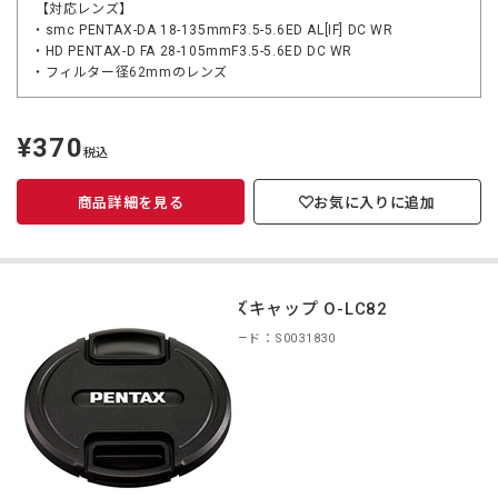
【対応レンズ】
・smc PENTAX-DA 18-135mmF3.5-5.6ED AL[IF] DC WR
・HD PENTAX-D FA 28-105mmF3.5-5.6ED DC WR
・フィルター径62mmのレンズ
¥370
定
税込
価
商品詳細を見る
お気に入りに追加
レンズキャップ O-LC82
商品コード：S0031830