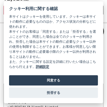
価
クッキー利用に関する確認
商品詳細を見る
お気に入りに追加
本サイトはクッキーを使用しています。クッキーは本サイ
トの動作に必要なもののほか、アクセス状況の分析などに
使われます。
本サイトのお客様は「同意する」または「拒否する」を選
入荷待ち
絞り込み
ぶことができ、同意した場合は全てのクッキーが利用さ
レンズキャップ O-LW65B シルバ
れ、拒否した場合は本サイトの動作に必要なクッキー以外
ー
の使用を制限することができます。お客様が同意しない限
商品コード：S0031531
り本サイトの動作に必要最小限のクッキー以外が利用され
ることはありません。
また、クッキーに関する設定を詳細に行いたい場合はこち
らから行えます。
詳細設定
同意する
ただいま欠品中です。次回入荷は未定のため、一時的にご注文受付を
拒否する
停止しております。お客様にはご迷惑をお掛けいたしますが、何とぞ
ご了承ください。
【対応レンズ】