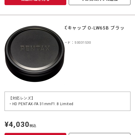
レンズキャップ O-LW65B ブラッ
ク
商品コード：S0031530
【対応レンズ】
・HD PENTAX-FA 31mmF1.8 Limited
¥4,030
定
税込
価