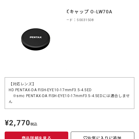
レンズキャップ O-LW70A
商品コード：S0031508
【対応レンズ】
HD PENTAX-DA FISH-EYE10-17mmF3.5-4.5ED
※smc PENTAX-DA FISH-EYE10-17mmF3.5-4.5EDには適合しませ
ん
¥2,770
定
税込
価
商品詳細を見る
お気に入りに追加