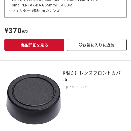
・smc PENTAX-DA★55mmF1.4 SDM
・フィルター径58mmのレンズ
¥370
定
税込
価
商品詳細を見る
お気に入りに追加
【在庫限り】レンズフロントカバ
ー 37.5
商品コード：S0039975