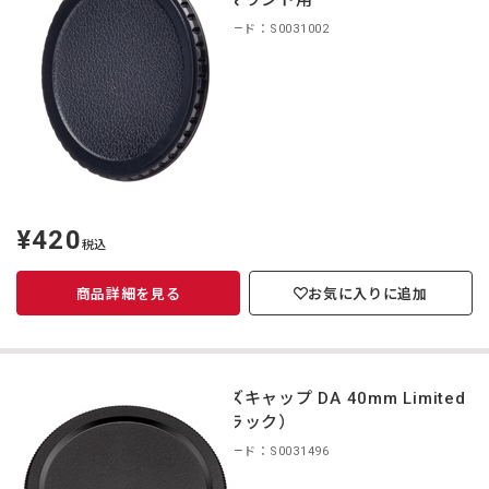
ューマウント用
商品コード：S0031002
¥420
定
税込
価
商品詳細を見る
お気に入りに追加
レンズキャップ DA 40mm Limited
（ブラック）
商品コード：S0031496