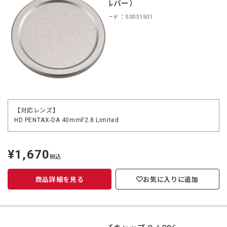
（シルバー）
商品コード：S0031501
【対応レンズ】
HD PENTAX-DA 40mmF2.8 Limited
¥1,670
定
税込
価
商品詳細を見る
お気に入りに追加