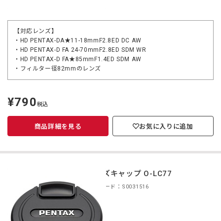
【対応レンズ】
・HD PENTAX-DA★11-18mmF2.8ED DC AW
・HD PENTAX-D FA 24-70mmF2.8ED SDM WR
・HD PENTAX-D FA★85mmF1.4ED SDM AW
・フィルター径82mmのレンズ
¥790
定
税込
価
商品詳細を見る
お気に入りに追加
レンズキャップ O-LC77
商品コード：S0031516