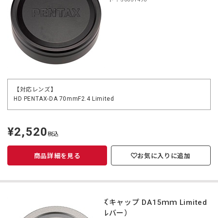
【対応レンズ】
HD PENTAX-DA 70mmF2.4 Limited
¥2,520
定
税込
価
商品詳細を見る
お気に入りに追加
レンズキャップ DA15ｍｍ Limited
（シルバー）