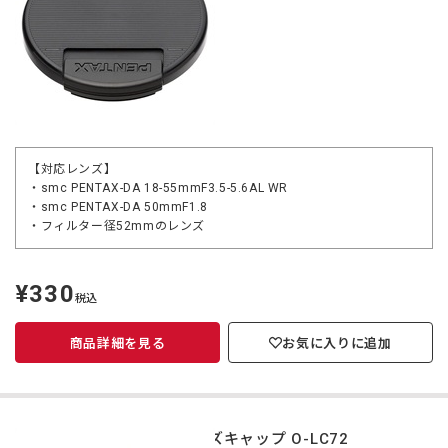
【対応レンズ】
・smc PENTAX-DA 18-55mmF3.5-5.6AL WR
・smc PENTAX-DA 50mmF1.8
・フィルター径52mmのレンズ
¥330
定
税込
価
商品詳細を見る
お気に入りに追加
レンズキャップ O-LC72