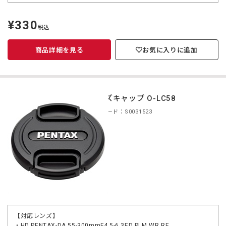
¥330
定
税込
価
商品詳細を見る
お気に入りに追加
レンズキャップ O-LC58
商品コード：S0031523
【対応レンズ】
・HD PENTAX-DA 55-300mmF4.5-6.3ED PLM WR RE