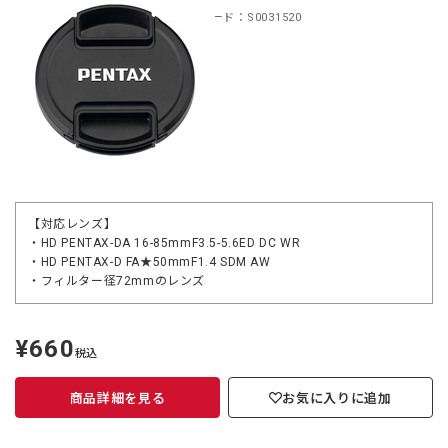
商品コード：S0031520
【対応レンズ】
・HD PENTAX-DA 16-85mmF3.5-5.6ED DC WR
・HD PENTAX-D FA★50mmF1.4 SDM AW
・フィルター径72mmのレンズ
¥660
定
税込
価
商品詳細を見る
お気に入りに追加