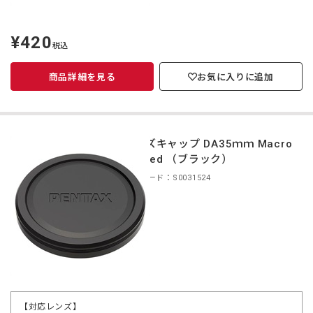
¥420
定
税込
価
商品詳細を見る
お気に入りに追加
レンズキャップ DA35ｍｍ Macro
Limited （ブラック）
商品コード：S0031524
【対応レンズ】