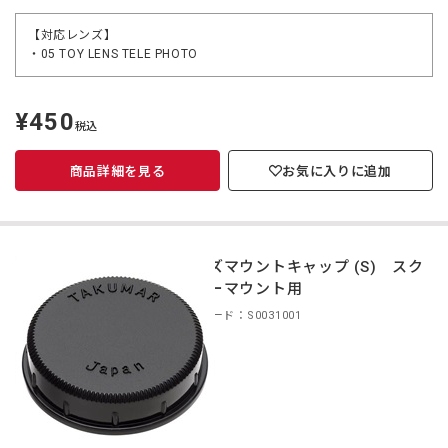
【対応レンズ】
・05 TOY LENS TELE PHOTO
¥450
定
税込
価
商品詳細を見る
お気に入りに追加
レンズマウントキャップ (S) スク
リューマウント用
商品コード：S0031001