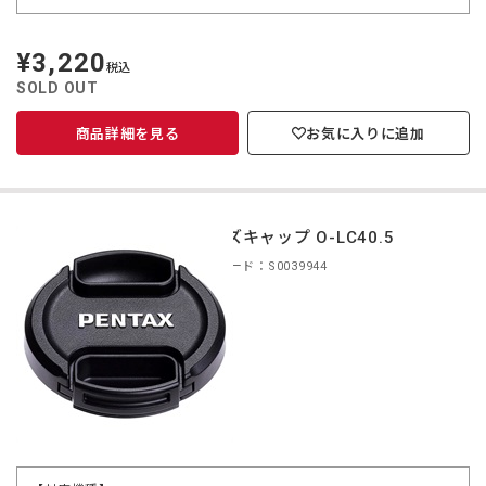
¥3,220
定
税込
価
SOLD OUT
商品詳細を見る
お気に入りに追加
レンズキャップ O-LC40.5
商品コード：S0039944