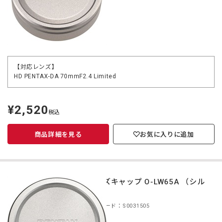
【対応レンズ】
HD PENTAX-DA 70mmF2.4 Limited
¥2,520
定
税込
価
商品詳細を見る
お気に入りに追加
レンズキャップ O-LW65A （シル
バー）
商品コード：S0031505