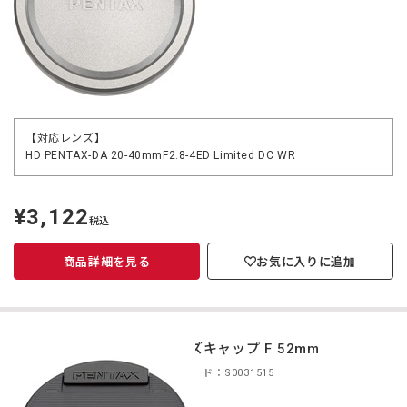
【対応レンズ】
HD PENTAX-DA 20-40mmF2.8-4ED Limited DC WR
¥3,122
定
税込
価
商品詳細を見る
お気に入りに追加
レンズキャップ F 52mm
商品コード：S0031515