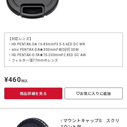
【対応レンズ】
・HD PENTAX-DA 16-85mmF3.5-5.6ED DC WR
・smc PENTAX-DA★300mmF4ED[IF] SDM
・HD PENTAX-D FA★70-200mmF2.8ED DC AW
・フィルター径77mmのレンズ
¥460
定
税込
価
商品詳細を見る
お気に入りに追加
ボディマウントキャップS スクリ