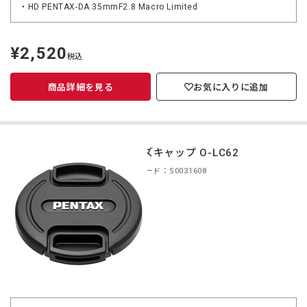
・HD PENTAX-DA 35mmF2.8 Macro Limited
¥2,520
定
税込
価
商品詳細を見る
お気に入りに追加
レンズキャップ O-LC62
商品コード：S0031608