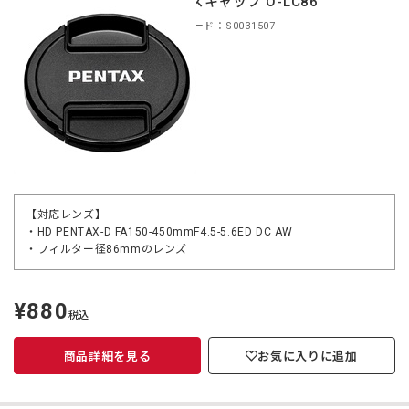
レンズキャップ O-LC86
商品コード：S0031507
【対応レンズ】
・HD PENTAX-D FA150-450mmF4.5-5.6ED DC AW
・フィルター径86mmのレンズ
¥880
定
税込
価
商品詳細を見る
お気に入りに追加