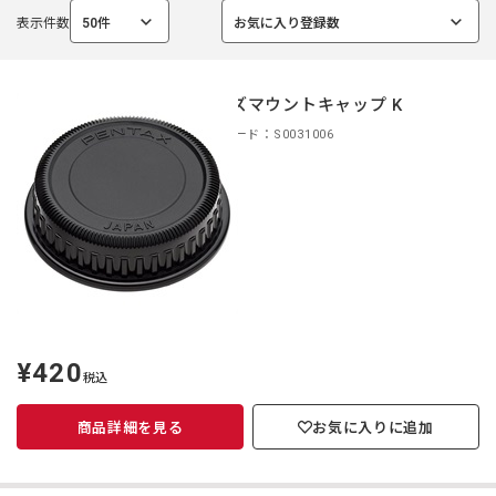
表示件数
50件
お気に入り登録数
選
選
択
択
中
中
レンズマウントキャップ K
商品コード：S0031006
¥420
定
税込
価
商品詳細を見る
お気に入りに追加