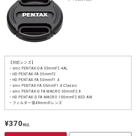
【対応レンズ】
・smc PENTAX-DA 35mmF2.4AL
・HD PENTAX-FA 35mmF2
・HD PENTAX-FA 50mmF1.4
・smc PENTAX-FA 50mmF1.4 Classic
・smc PENTAX-D FA MACRO 50mmF2.8
・HD PENTAX-D FA MACRO 100mmF2.8ED AW
・フィルター径49mmのレンズ
¥370
定
税込
価