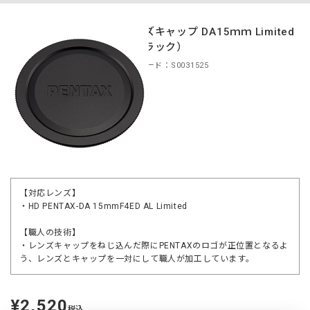
レンズキャップ DA15ｍｍ Limited
（ブラック）
商品コード：S0031525
【対応レンズ】
・HD PENTAX-DA 15mmF4ED AL Limited
【職人の技術】
・レンズキャップをねじ込んだ際にPENTAXのロゴが正位置となるよ
う、レンズとキャップを一対にして職人が加工しています。
¥2,520
定
税込