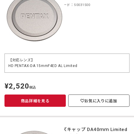
商品コード：S0031500
【対応レンズ】
HD PENTAX-DA 15mmF4ED AL Limited
¥2,520
定
税込
価
商品詳細を見る
お気に入りに追加
レンズキャップ DA40ｍｍ Limited