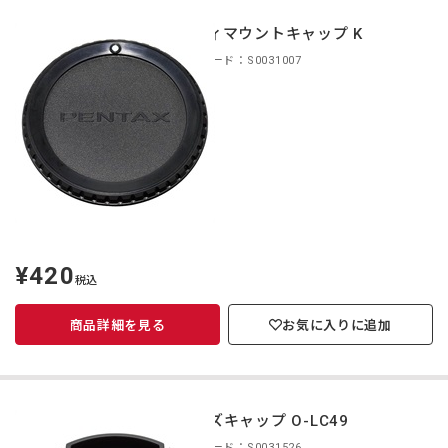
ボディマウントキャップ K
商品コード：S0031007
¥420
定
税込
価
商品詳細を見る
お気に入りに追加
レンズキャップ O-LC49
商品コード：S0031526