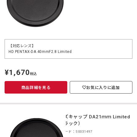
【対応レンズ】
HD PENTAX-DA 40mmF2.8 Limited
¥1,670
定
税込
価
商品詳細を見る
お気に入りに追加
レンズキャップ DA21ｍｍ Limited
（ブラック）
商品コード：S0031497