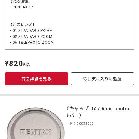
【対応機種】
・PENTAX 17
【対応レンズ】
・01 STANDARD PRIME
・02 STANDARD ZOOM
・06 TELEPHOTO ZOOM
¥820
定
税込
価
商品詳細を見る
お気に入りに追加
レンズキャップ DA70mm Limited
（シルバー）
商品コード：S0031503