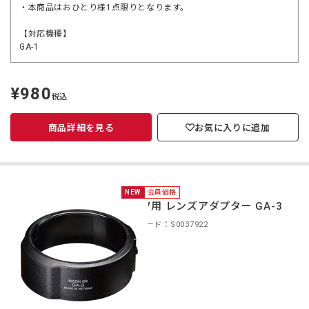
・本商品はおひとり様1点限りとなります。
【対応機種】
GA-1
¥980
定
税込
価
商品詳細を見る
お気に入りに追加
NEW
会員価格
GR IV用 レンズアダプター GA-3
商品コード：S0037922