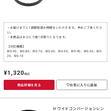
・お届けまでに1週間程度お時間をいただきます。予めご了承くださ
い。
・本商品はおひとり様1点限りとなります。
【対応機種】
WG-90、WG-80、WG-70、WG-60、WG-50、WG-40、WG-30、WG-
20、WG-10
¥1,320
定
税込
価
商品詳細を見る
お気に入りに追加
RICOH ワイドコンバージョンレン