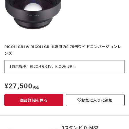
RICOH GR IV/ RICOH GR III専用の0.75倍ワイドコンバージョンレ
ンズ
【対応機種】RICOH GR IV、RICOH GR III
¥27,500
定
税込
価
商品詳細を見る
お気に入りに追加
マクロスタンド O-MS3