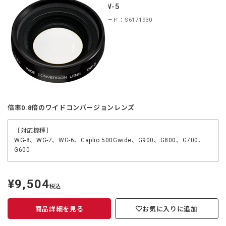
ズ DW-5
商品コード：S6171930
倍率0.8倍のワイドコンバージョンレンズ
［対応機種］
WG-8、WG-7、WG-6、Caplio 500Gwide、G900、G800、G700、
G600
¥9,504
定
税込
価
商品詳細を見る
お気に入りに追加