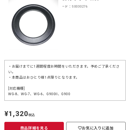
商品コード：S0030276
・お届けまでに1週間程度お時間をいただきます。予めご了承くださ
い。
・本商品はおひとり様1点限りとなります。
[対応機種]
WG-8、WG-7、WG-6、G900II、G900
¥1,320
定
税込
価
商品詳細を見る
お気に入りに追加