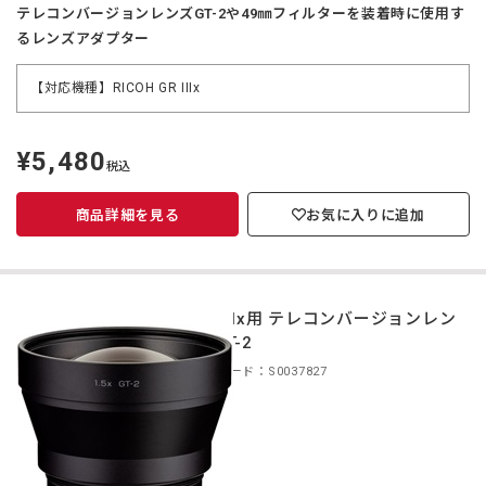
テレコンバージョンレンズGT-2や49㎜フィルターを装着時に使用す
るレンズアダプター
【対応機種】RICOH GR IIIx
¥5,480
定
税込
価
商品詳細を見る
お気に入りに追加
GR IIIx用 テレコンバージョンレン
ズ GT-2
商品コード：S0037827