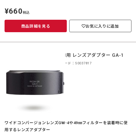
¥660
定
税込
価
商品詳細を見る
お気に入りに追加
GR III用 レンズアダプター GA-1
商品コード：S0037817
ワイドコンバージョンレンズGW-4や49㎜フィルターを装着時に使
用するレンズアダプター