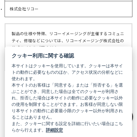
ブ
い
で
株式会社リコー
（新
タ
開
し
ブ
く）
い
で
タ
開
ブ
く）
製品の仕様や特徴、リコーイメージングが主催するコミュニ
で
ティ、修理などについては、リコーイメージング株式会社の
開
公式サイトをご覧ください。
く）
クッキー利用に関する確認
リコーイメージング株式会社の公式サイト
（新
し
本サイトはクッキーを使用しています。クッキーは本サイ
い
トの動作に必要なもののほか、アクセス状況の分析などに
タ
使われます。
ブ
本サイトのお客様は「同意する」または「拒否する」を選
で
ぶことができ、同意した場合は全てのクッキーが利用さ
PENTAX
開
れ、拒否した場合は本サイトの動作に必要なクッキー以外
く）
PENTAX
PENTAX
PENTAX
PENTAX
PENTAX
の使用を制限することができます。お客様が同意しない限
の
の
の
の
の
り本サイトの動作に必要最小限のクッキー以外が利用され
公
公
公
公
公
式
式
式
式
式
ることはありません。
GR
絞り込み
LINE（新
X（新
Instagram（新
Facebook（新
YouTube（新
また、クッキーに関する設定を詳細に行いたい場合はこち
し
し
し
し
し
らから行えます。
詳細設定
い
い
い
い
い
GR
GR
GR
GR
GR
タ
の
タ
の
タ
の
タ
の
タ
の