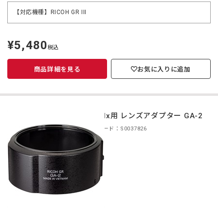
【対応機種】RICOH GR III
¥5,480
定
税込
価
商品詳細を見る
お気に入りに追加
GR IIIx用 レンズアダプター GA-2
商品コード：S0037826