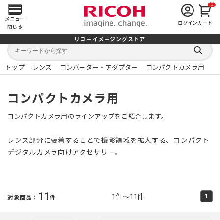
0
メ
メニュー
ログイン
カート
閉じる
イ
リコーイメージングストア
キ
キ
ン
ー
ー
検
ワ
ワ
索
ー
ー
トップ
レンズ
コンバーター・アダプター
コンパクトカメラ用
す
メ
ド
ド
る
検
か
索
ら
ニ
コンパクトカメラ用
探
す
ュ
コンパクトカメラ用のラインアップをご紹介します。
ー
レンズ部分に装着することで撮影領域を拡大する、コンパクト
を
デジタルカメラ向けアクセサリー。
開
く
11
1件～11件
1
対象商品：
件