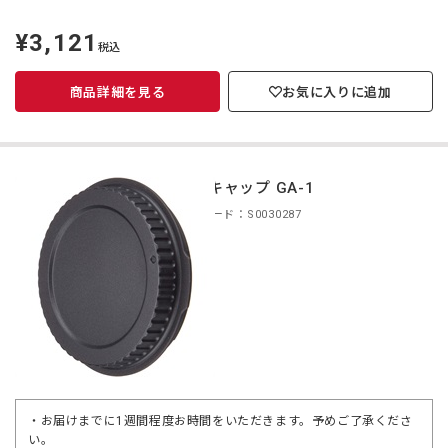
¥3,121
定
税込
価
商品詳細を見る
お気に入りに追加
リアキャップ GA-1
商品コード：S0030287
・お届けまでに1週間程度お時間をいただきます。予めご了承くださ
い。