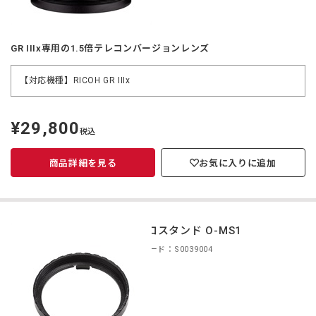
GR IIIx専用の1.5倍テレコンバージョンレンズ
【対応機種】RICOH GR IIIx
¥29,800
定
税込
価
商品詳細を見る
お気に入りに追加
マクロスタンド O-MS1
商品コード：S0039004