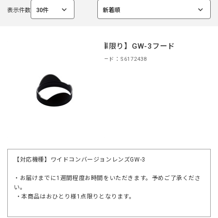
表示件数
30件
新着順
選
選
択
択
中
中
【在庫限り】GW-3フード
商品コード：S6172438
【対応機種】ワイドコンバージョンレンズGW-3
・お届けまでに1週間程度お時間をいただきます。予めご了承くださ
い。
・本商品はおひとり様1点限りとなります。