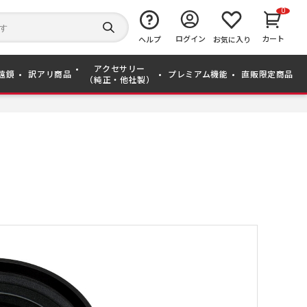
0
キ
ー
検
ログイン
カート
ワ
ヘルプ
お気に入り
索
ー
す
ド
る
アクセサリー
か
遠鏡
訳アリ商品
プレミアム機能
直販限定商品
（純正・他社製）
ら
探
す