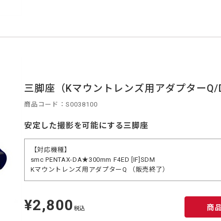
三脚座（Kマウントレンズ用アダプターQ/D
商品コード：S0038100
安定した撮影を可能にする三脚座
【対応機種】
smc PENTAX-DA★300mm F4ED [IF]SDM
Kマウントレンズ用アダプターQ （販売終了）
¥2,800
定
商
価
税込