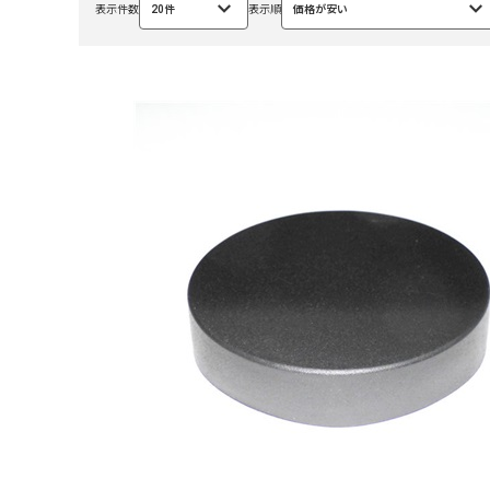
表示件数
20件
表示順
価格が安い
選
選
択
択
中
中