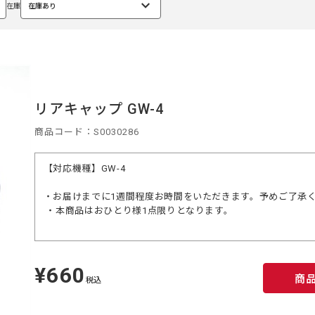
在庫
在庫あり
選
択
中
リアキャップ GW-4
商品コード：S0030286
【対応機種】GW-4
・お届けまでに1週間程度お時間をいただきます。予めご了承
・本商品はおひとり様1点限りとなります。
¥660
定
商
価
税込