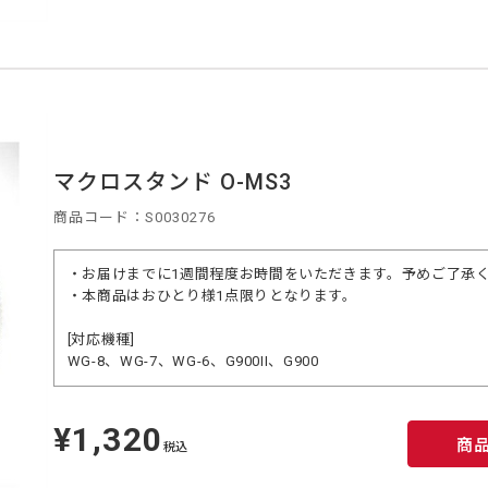
マクロスタンド O-MS3
商品コード：S0030276
・お届けまでに1週間程度お時間をいただきます。予めご了承
・本商品はおひとり様1点限りとなります。
[対応機種]
WG-8、WG-7、WG-6、G900II、G900
¥1,320
定
商
価
税込