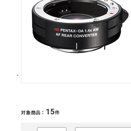
一眼レフ用
15
対象商品：
件