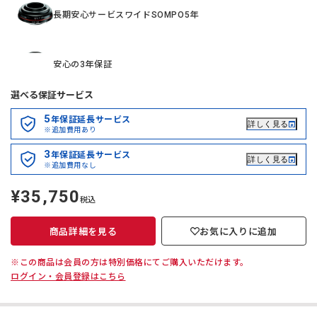
長期安心サービスワイドSOMPO5年
安心の3年保証
選べる保証サービス
5
年保証延長サービス
詳しく見る
※追加費用あり
3
年保証延長サービス
詳しく見る
※追加費用なし
¥35,750
定
税込
価
商品詳細を見る
お気に入りに追加
※この商品は会員の方は特別価格にてご購入いただけます。
ログイン・会員登録はこちら