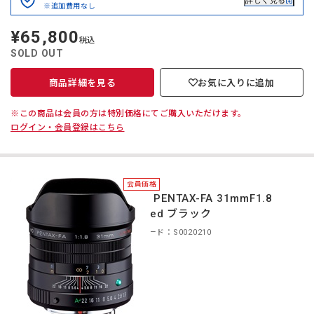
詳しく見る
※追加費用なし
¥65,800
定
税込
価
SOLD OUT
商品詳細を見る
お気に入りに追加
※この商品は会員の方は特別価格にてご購入いただけます。
ログイン・会員登録はこちら
会員価格
＊HD PENTAX-FA 31mmF1.8
Limited ブラック
商品コード：S0020210