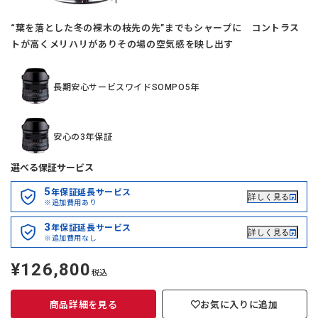
“葉を落とした冬の裸木の枝先の先”までもシャープに コントラス
トが高くメリハリがありその場の空気感を映し出す
長期安心サービスワイドSOMPO5年
安心の3年保証
選べる保証サービス
5
年保証延長サービス
詳しく見る
※追加費用あり
3
年保証延長サービス
詳しく見る
※追加費用なし
¥126,800
定
税込
価
商品詳細を見る
お気に入りに追加