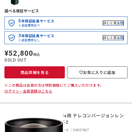
選べる保証サービス
5
年保証延長サービス
詳しく見る
※追加費用あり
3
年保証延長サービス
詳しく見る
※追加費用なし
¥52,800
定
税込
価
SOLD OUT
商品詳細を見る
お気に入りに追加
※この商品は会員の方は特別価格にてご購入いただけます。
ログイン・会員登録はこちら
GR IIIx用 テレコンバージョンレン
ズ GT-2
商品コード：S0037827