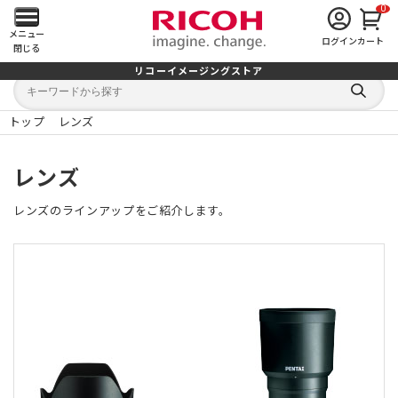
0
メ
メニュー
ログイン
カート
閉じる
イ
リコーイメージングストア
キ
キ
ン
ー
ー
検
ワ
ワ
索
ー
ー
トップ
レンズ
す
メ
ド
ド
る
検
か
索
ら
ニ
レンズ
探
す
ュ
レンズのラインアップをご紹介します。
ー
を
開
く