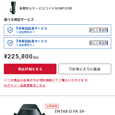
長期安心サービスワイドSOMPO5年
選べる保証サービス
5
年保証延長サービス
詳しく見る
※追加費用あり
3
年保証延長サービス
詳しく見る
※追加費用なし
¥225,800
定
税込
価
商品詳細を見る
お気に入りに追加
※この商品は会員の方は特別価格にてご購入いただけます。
ログイン・会員登録はこちら
会員価格
HD PENTAX-D FA 24-