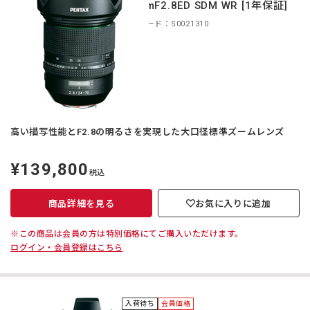
70mmF2.8ED SDM WR [1年保証]
商品コード：S0021310
高い描写性能とF2.8の明るさを実現した大口径標準ズームレンズ
¥139,800
定
税込
価
商品詳細を見る
お気に入りに追加
※この商品は会員の方は特別価格にてご購入いただけます。
ログイン・会員登録はこちら
入荷待ち
会員価格