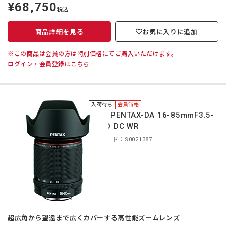
¥68,750
定
税込
価
商品詳細を見る
お気に入りに追加
※この商品は会員の方は特別価格にてご購入いただけます。
ログイン・会員登録はこちら
入荷待ち
会員価格
＊HD PENTAX-DA 16-85mmF3.5-
5.6ED DC WR
商品コード：S0021387
超広角から望遠まで広くカバーする高性能ズームレンズ