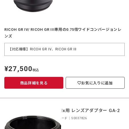
RICOH GR IV/ RICOH GR III専用の0.75倍ワイドコンバージョンレ
ンズ
【対応機種】RICOH GR IV、RICOH GR III
¥27,500
定
税込
価
商品詳細を見る
お気に入りに追加
GR IIIx用 レンズアダプター GA-2
商品コード：S0037826