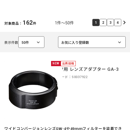
162
1件～50件
1
2
3
4
対象商品：
件
表示件数
50件
お気に入り登録数
選
選
択
択
中
中
NEW
会員価格
GR IV用 レンズアダプター GA-3
商品コード：S0037922
ワイドコンバージョンレンズGW-4や49ｍｍフィルターを装着でき