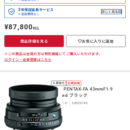
3
年保証延長サービス
詳しく見る
※追加費用なし
¥87,800
定
税込
価
商品詳細を見る
お気に入りに追加
※この商品は会員の方は特別価格にてご購入いただけます。
ログイン・会員登録はこちら
入荷待ち
会員価格
＊HD PENTAX-FA 43mmF1.9
Limited ブラック
商品コード：S0020140