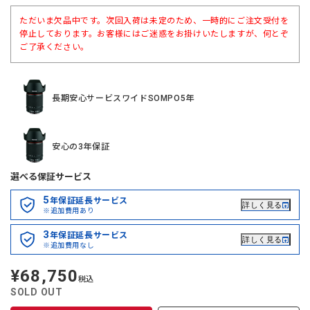
ただいま欠品中です。次回入荷は未定のため、一時的にご注文受付を
停止しております。お客様にはご迷惑をお掛けいたしますが、何とぞ
ご了承ください。
長期安心サービスワイドSOMPO5年
安心の3年保証
選べる保証サービス
5
年保証延長サービス
詳しく見る
※追加費用あり
3
年保証延長サービス
詳しく見る
※追加費用なし
¥68,750
定
税込
価
SOLD OUT