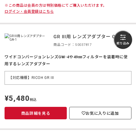
※この商品は会員の方は特別価格にてご購入いただけます。
ログイン・会員登録はこちら
GR III用 レンズアダプター GA-1
絞り込み
商品コード：S0037817
ワイドコンバージョンレンズGW-4や49㎜フィルターを装着時に使
用するレンズアダプター
【対応機種】RICOH GR III
¥5,480
定
税込
価
商品詳細を見る
お気に入りに追加