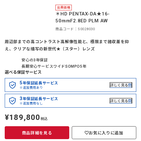
会員価格
＊HD PENTAX-DA★16-
50mmF2.8ED PLM AW
商品コード：S0028030
周辺部までの高コントラスト高解像性能と、極限まで諸収差を抑
え、クリアな描写の新世代★（スター）レンズ
安心の3年保証
長期安心サービスワイドSOMPO5年
選べる保証サービス
5
年保証延長サービス
詳しく見る
※追加費用あり
3
年保証延長サービス
詳しく見る
※追加費用なし
¥189,800
定
税込
価
商品詳細を見る
お気に入りに追加