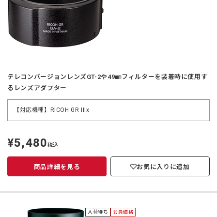
テレコンバージョンレンズGT-2や49㎜フィルターを装着時に使用す
るレンズアダプター
【対応機種】RICOH GR IIIx
¥5,480
定
税込
価
商品詳細を見る
お気に入りに追加
入荷待ち
会員価格