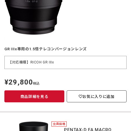
GR IIIx専用の1.5倍テレコンバージョンレンズ
【対応機種】RICOH GR IIIx
¥29,800
定
税込
価
商品詳細を見る
お気に入りに追加
会員価格
＊HD PENTAX-D FA MACRO