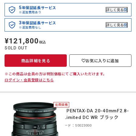
5
年保証延長サービス
詳しく見る
※追加費用あり
3
年保証延長サービス
詳しく見る
※追加費用なし
¥121,800
定
税込
価
SOLD OUT
商品詳細を見る
お気に入りに追加
※この商品は会員の方は特別価格にてご購入いただけます。
ログイン・会員登録はこちら
会員価格
＊HD PENTAX-DA 20-40mmF2.8-
4ED Limited DC WR ブラック
商品コード：S0023000