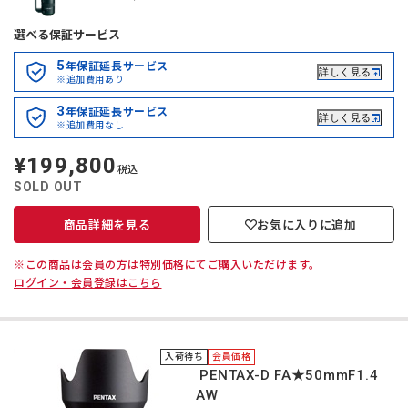
選べる保証サービス
5
年保証延長サービス
詳しく見る
※追加費用あり
3
年保証延長サービス
詳しく見る
※追加費用なし
¥199,800
定
税込
価
SOLD OUT
商品詳細を見る
お気に入りに追加
※この商品は会員の方は特別価格にてご購入いただけます。
ログイン・会員登録はこちら
入荷待ち
会員価格
＊HD PENTAX-D FA★50mmF1.4
SDM AW