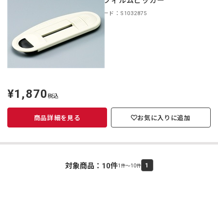
HCL フィルムピッカー
商品コード：S1032875
¥1,870
定
税込
価
商品詳細を見る
お気に入りに追加
対象商品：
10
件
1
1件～10件