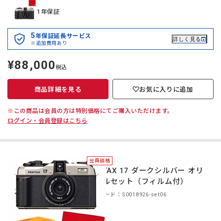
1年保証
5
年保証延長サービス
詳しく見る
※追加費用あり
¥88,000
定
税込
価
商品詳細を見る
お気に入りに追加
※この商品は会員の方は特別価格にてご購入いただけます。
ログイン・会員登録はこちら
会員価格
PENTAX 17 ダークシルバー オリ
ジナルセット（フィルム付）
商品コード：S0018926-set06