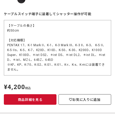
ケーブルスイッチ端子に装着してシャッター操作が可能
【ケーブルの長さ】
約50cm
【対応機種】
PENTAX 17、K-1 Mark II、K-1、K-3 Mark III、K-3 II、K-3、 K-5 II、
K-5 IIs、K-5、K-7、K20D、K10D、K-50、K-30、K200D、K100D
Super、K100D、＊ist DS2、＊ist DS、＊ist DL2、＊ist DL、＊ist
D、＊ist、MZ-L、645Z、645D
※KF、KP、K-70、K-S2、K-S1、K-01、K-r、K-x、K-mには装着でき
ません。
¥4,200
定
税込
価
商品詳細を見る
お気に入りに追加