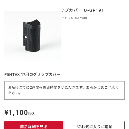
グリップカバー O-GP191
商品コード：S0037908
PENTAX 17用のグリップカバー
お届けまでに2週間程度お時間をいただきます。あらかじめご了承く
ださい。
¥1,100
定
税込
価
商品詳細を見る
お気に入りに追加