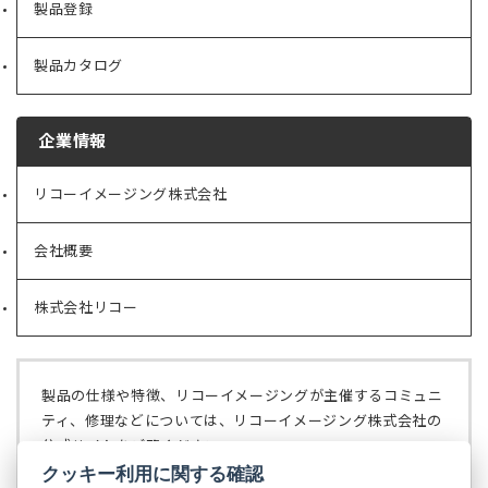
製品登録
製品カタログ
企業情報
リコーイメージング株式会社
（新
し
い
会社概要
（新
タ
し
ブ
い
で
株式会社リコー
（新
タ
開
し
ブ
く）
い
で
タ
開
ブ
く）
製品の仕様や特徴、リコーイメージングが主催するコミュニ
で
ティ、修理などについては、リコーイメージング株式会社の
開
公式サイトをご覧ください。
く）
クッキー利用に関する確認
リコーイメージング株式会社の公式サイト
（新