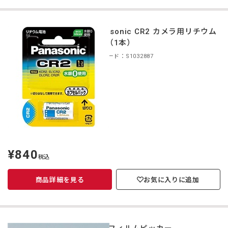
Panasonic CR2 カメラ用リチウム
電池（1本）
商品コード：S1032887
¥840
定
税込
価
商品詳細を見る
お気に入りに追加