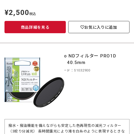
¥2,500
定
税込
価
商品詳細を見る
お気に入りに追加
Kenko NDフィルター PRO1D
ND8 40.5mm
商品コード：S1032900
撥水・撥油機能を備えながらも安定した色再現性の減光フィルター
（3絞り分減光） 長時間露光により滝を白糸のように表現するときな