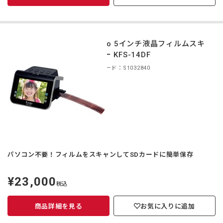
Kenko 5インチ液晶フィルムスキ
ャナー KFS-14DF
商品コード：S1032840
パソコン不要！フィルムをスキャンしてSDカードに簡単保存
¥23,000
定
税込
価
商品詳細を見る
お気に入りに追加