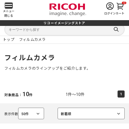
0
メ
メニュー
ログイン
カート
閉じる
イ
リコーイメージングストア
キ
キ
ン
ー
ー
検
ワ
ワ
索
ー
ー
トップ
フィルムカメラ
す
メ
ド
ド
る
検
か
索
ら
ニ
フィルムカメラ
探
す
ュ
フィルムカメラのラインアップをご紹介します。
ー
を
10
1件～10件
1
対象商品：
件
開
く
表示件数
50件
新着順
選
選
択
択
中
中