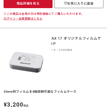
商品詳細を見る
お気に入りに追加
※この商品は会員の方は特別価格にてご購入いただけます。
ログイン・会員登録はこちら
PENTAX 17 オリジナルフィルムケ
ース８P
商品コード：S1032894
35mm判フィルムを8個収納可能なフィルムケース
¥3,200
定
税込
価