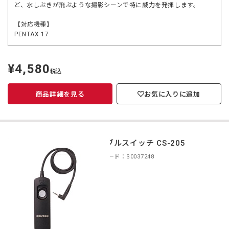
ど、水しぶきが飛ぶような撮影シーンで特に威力を発揮します。
【対応機種】
PENTAX 17
¥4,580
定
税込
価
商品詳細を見る
お気に入りに追加
ケーブルスイッチ CS-205
商品コード：S0037248