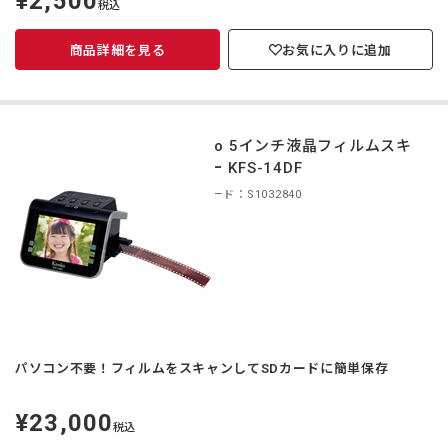
¥2,500
税込
価
商品詳細を見る
お気に入りに追加
Kenko 5インチ液晶フィルムスキ
ャナー KFS-14DF
商品コード：S1032840
パソコン不要！フィルムをスキャンしてSDカードに簡単保存
¥23,000
定
税込
価