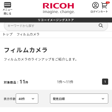
0
メ
メニュー
ログイン
カート
閉じる
イ
リコーイメージングストア
キ
キ
ン
ー
ー
検
ワ
ワ
索
ー
ー
トップ
フィルムカメラ
す
メ
ド
ド
る
検
か
索
ら
ニ
フィルムカメラ
探
す
ュ
フィルムカメラのラインアップをご紹介します。
ー
を
11
1件～11件
1
対象商品：
件
開
く
表示件数
40件
発売日順
選
選
択
択
中
中