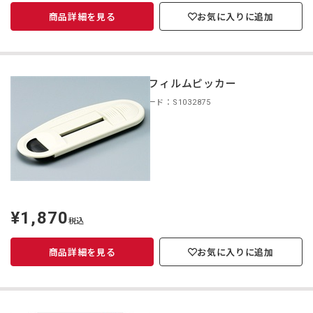
商品詳細を見る
お気に入りに追加
HCL フィルムピッカー
商品コード：S1032875
¥1,870
定
税込
価
商品詳細を見る
お気に入りに追加