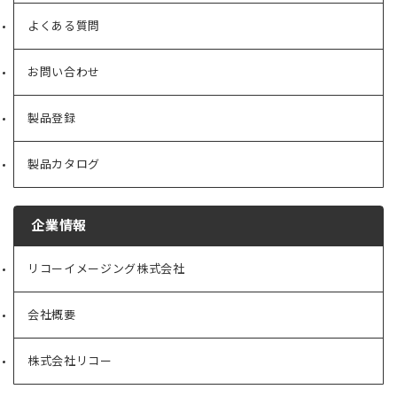
よくある質問
お問い合わせ
製品登録
製品カタログ
企業情報
リコーイメージング株式会社
（新
し
い
会社概要
（新
タ
し
ブ
い
で
株式会社リコー
（新
タ
開
し
ブ
く）
い