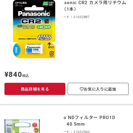
Panasonic CR2 カメラ用リチウム
電池（1本）
商品コード：S1032887
¥840
定
税込
価
商品詳細を見る
お気に入りに追加
Kenko NDフィルター PRO1D
ND8 40.5mm
商品コード：S1032900