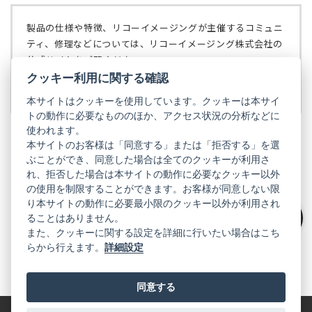
で
タ
開
ブ
く）
製品の仕様や特徴、リコーイメージングが主催するコミュニ
で
ティ、修理などについては、リコーイメージング株式会社の
開
公式サイトをご覧ください。
く）
クッキー利用に関する確認
リコーイメージング株式会社の公式サイト
（新
し
本サイトはクッキーを使用しています。クッキーは本サイ
い
トの動作に必要なもののほか、アクセス状況の分析などに
タ
使われます。
ブ
本サイトのお客様は「同意する」または「拒否する」を選
で
ぶことができ、同意した場合は全てのクッキーが利用さ
PENTAX
開
れ、拒否した場合は本サイトの動作に必要なクッキー以外
く）
PENTAX
PENTAX
PENTAX
PENTAX
PENTAX
の使用を制限することができます。お客様が同意しない限
の
の
の
の
の
り本サイトの動作に必要最小限のクッキー以外が利用され
公
公
公
公
公
式
式
式
式
式
ることはありません。
GR
LINE（新
X（新
Instagram（新
Facebook（新
YouTube（新
絞り込み
また、クッキーに関する設定を詳細に行いたい場合はこち
し
し
し
し
し
らから行えます。
詳細設定
い
い
い
い
い
GR
GR
GR
GR
GR
タ
の
タ
の
タ
の
タ
の
タ
の
ブ
公
ブ
公
ブ
公
ブ
公
ブ
公
で
式
で
式
で
式
で
式
で
式
同意する
開
LINE（新
開
X（新
開
Instagram（新
開
Facebook（新
開
YouTube（新
く）
し
く）
し
く）
し
く）
し
く）
し
い
い
い
い
い