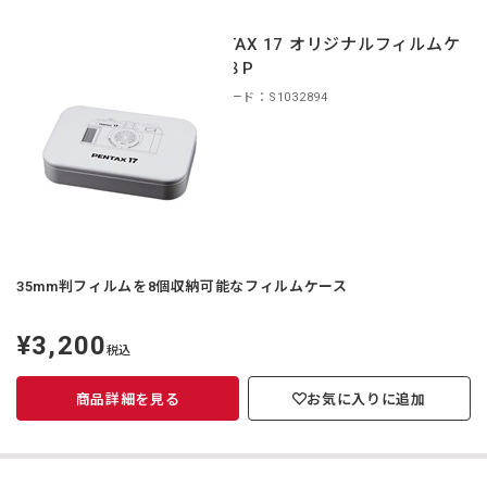
PENTAX 17 オリジナルフィルムケ
ース８P
商品コード：S1032894
35mm判フィルムを8個収納可能なフィルムケース
¥3,200
定
税込
価
商品詳細を見る
お気に入りに追加