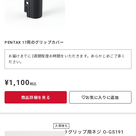
PENTAX 17用のグリップカバー
お届けまでに2週間程度お時間をいただきます。あらかじめご了承く
ださい。
¥1,100
定
税込
価
商品詳細を見る
お気に入りに追加
入荷待ち
カメラグリップ用ネジ O-GS191