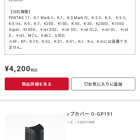
約50cm
【対応機種】
PENTAX 17、K-1 Mark II、K-1、K-3 Mark III、K-3 II、K-3、 K-5 II、
K-5 IIs、K-5、K-7、K20D、K10D、K-50、K-30、K200D、K100D
Super、K100D、＊ist DS2、＊ist DS、＊ist DL2、＊ist DL、＊ist
D、＊ist、MZ-L、645Z、645D
※KF、KP、K-70、K-S2、K-S1、K-01、K-r、K-x、K-mには装着でき
ません。
¥4,200
定
税込
価
商品詳細を見る
お気に入りに追加
グリップカバー O-GP191
商品コード：S0037908