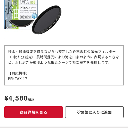
撥水・撥油機能を備えながらも安定した色再現性の減光フィルター
（3絞り分減光） 長時間露光により滝を白糸のように表現するときな
ど、水しぶきが飛ぶような撮影シーンで特に威力を発揮します。
【対応機種】
PENTAX 17
¥4,580
定
税込
価
商品詳細を見る
お気に入りに追加