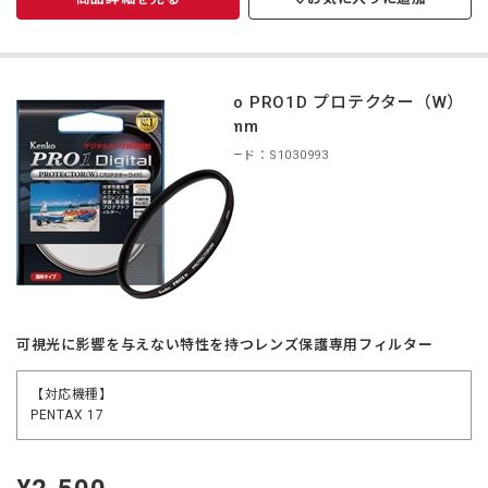
Kenko PRO1D プロテクター（W）
40.5mm
商品コード：S1030993
可視光に影響を与えない特性を持つレンズ保護専用フィルター
【対応機種】
PENTAX 17
定