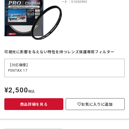
商品コード：S1030993
可視光に影響を与えない特性を持つレンズ保護専用フィルター
【対応機種】
PENTAX 17
¥2,500
定
税込
価
商品詳細を見る
お気に入りに追加