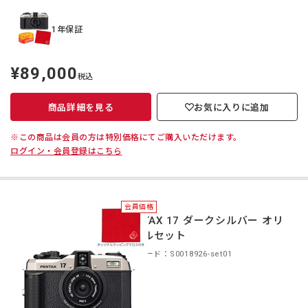
1年保証
¥89,000
定
税込
価
商品詳細を見る
お気に入りに追加
※この商品は会員の方は特別価格にてご購入いただけます。
ログイン・会員登録はこちら
会員価格
PENTAX 17 ダークシルバー オリ
ジナルセット
商品コード：S0018926-set01