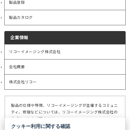
製品登録
製品カタログ
企業情報
リコーイメージング株式会社
（新
し
い
会社概要
（新
タ
し
ブ
い
で
株式会社リコー
（新
タ
開
し
ブ
く）
い
で
タ
開
ブ
く）
製品の仕様や特徴、リコーイメージングが主催するコミュニ
で
ティ、修理などについては、リコーイメージング株式会社の
開
公式サイトをご覧ください。
く）
クッキー利用に関する確認
リコーイメージング株式会社の公式サイト
（新