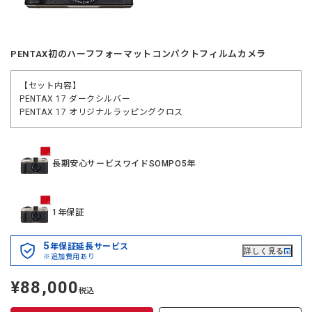
PENTAX初のハーフフォーマットコンパクトフィルムカメラ
【セット内容】
PENTAX 17 ダークシルバー
PENTAX 17 オリジナルラッピングクロス
長期安心サービスワイドSOMPO5年
1年保証
5
年保証延長サービス
詳しく見る
※追加費用あり
¥88,000
定
税込
価