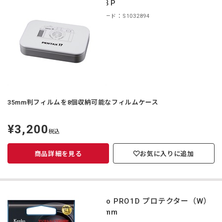
ース８P
商品コード：S1032894
35mm判フィルムを8個収納可能なフィルムケース
¥3,200
定
税込
価
商品詳細を見る
お気に入りに追加
Kenko PRO1D プロテクター（W）
40.5mm