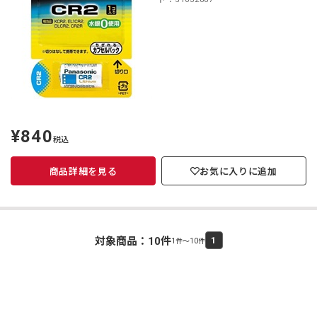
¥840
定
税込
価
商品詳細を見る
お気に入りに追加
対象商品：
10
件
1
1件～10件