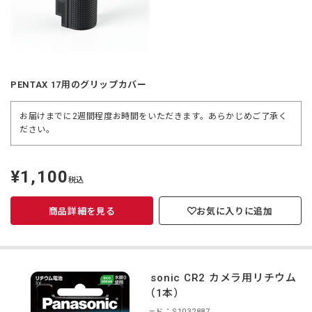
PENTAX 17用のグリップカバー
お届けまでに2週間程度お時間をいただきます。あらかじめご了承く
ださい。
¥1,100
定
税込
価
商品詳細を見る
お気に入りに追加
Panasonic CR2 カメラ用リチウム
電池（1本）
商品コード：S1032887