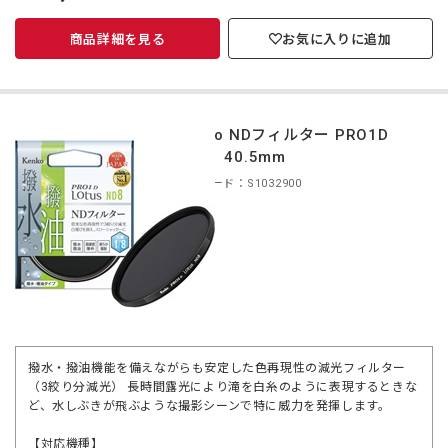
商品詳細を見る
お気に入りに追加
Kenko NDフィルター PRO1D
ND8 40.5mm
商品コード：S1032900
撥水・撥油機能を備えながらも安定した色再現性の減光フィルター
（3絞り分減光） 長時間露光により滝を白糸のように表現するときな
ど、水しぶきが飛ぶような撮影シーンで特に威力を発揮します。
【対応機種】