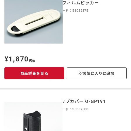
HCL フィルムピッカー
商品コード：S1032875
¥1,870
定
税込
価
商品詳細を見る
お気に入りに追加
グリップカバー O-GP191
商品コード：S0037908