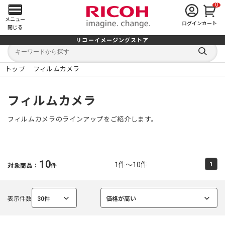
0
メ
メニュー
ログイン
カート
閉じる
イ
リコーイメージングストア
キ
キ
ン
ー
ー
検
ワ
ワ
索
ー
ー
トップ
フィルムカメラ
す
メ
ド
ド
る
検
か
索
ら
ニ
フィルムカメラ
探
す
ュ
フィルムカメラのラインアップをご紹介します。
ー
を
10
1件～10件
1
対象商品：
件
開
く
表示件数
30件
価格が高い
選
選
択
択
中
中