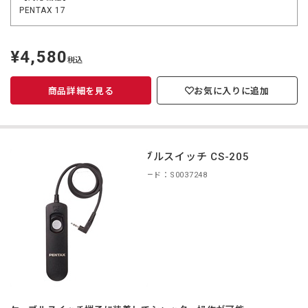
PENTAX 17
¥4,580
定
税込
価
商品詳細を見る
お気に入りに追加
ケーブルスイッチ CS-205
商品コード：S0037248