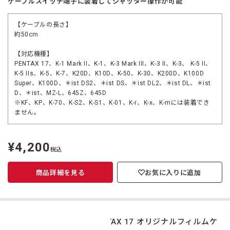
ケーブルスイッチ端子に装着してシャッター操作が可能
【ケーブルの長さ】
約50cm
【対応機種】
PENTAX 17、K-1 Mark II、K-1、K-3 Mark III、K-3 II、K-3、 K-5 II、
K-5 IIs、K-5、K-7、K20D、K10D、K-50、K-30、K200D、K100D
Super、K100D、＊ist DS2、＊ist DS、＊ist DL2、＊ist DL、＊ist
D、＊ist、MZ-L、645Z、645D
※KF、KP、K-70、K-S2、K-S1、K-01、K-r、K-x、K-mには装着でき
ません。
¥4,200
定
税込
価
商品詳細を見る
お気に入りに追加
PENTAX 17 オリジナルフィルムケ