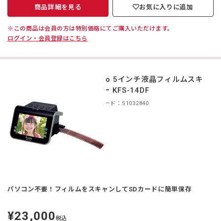
商品詳細を見る
お気に入りに追加
※この商品は会員の方は特別価格にてご購入いただけます。
ログイン・会員登録はこちら
Kenko 5インチ液晶フィルムスキ
ャナー KFS-14DF
商品コード：S1032840
パソコン不要！フィルムをスキャンしてSDカードに簡単保存
¥23,000
定
税込
価