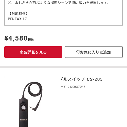
ど、水しぶきが飛ぶような撮影シーンで特に威力を発揮します。
【対応機種】
PENTAX 17
¥4,580
定
税込
価
商品詳細を見る
お気に入りに追加
ケーブルスイッチ CS-205
商品コード：S0037248