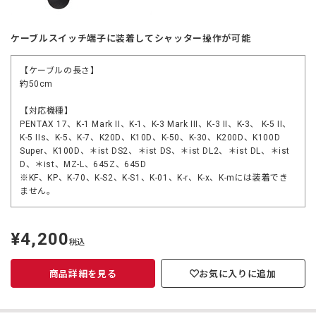
ケーブルスイッチ端子に装着してシャッター操作が可能
【ケーブルの長さ】
約50cm
【対応機種】
PENTAX 17、K-1 Mark II、K-1、K-3 Mark III、K-3 II、K-3、 K-5 II、
K-5 IIs、K-5、K-7、K20D、K10D、K-50、K-30、K200D、K100D
Super、K100D、＊ist DS2、＊ist DS、＊ist DL2、＊ist DL、＊ist
D、＊ist、MZ-L、645Z、645D
※KF、KP、K-70、K-S2、K-S1、K-01、K-r、K-x、K-mには装着でき
ません。
¥4,200
定
税込
価
商品詳細を見る
お気に入りに追加