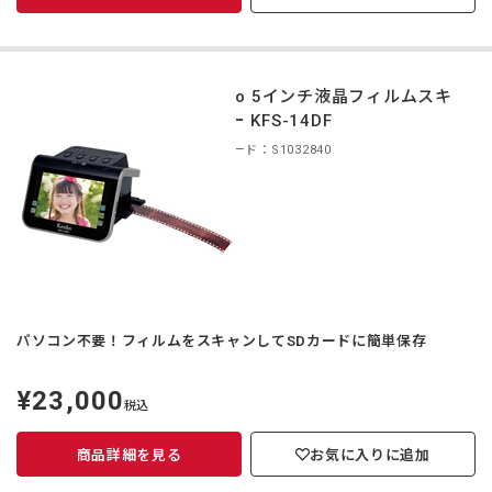
Kenko 5インチ液晶フィルムスキ
ャナー KFS-14DF
商品コード：S1032840
パソコン不要！フィルムをスキャンしてSDカードに簡単保存
¥23,000
定
税込
価
商品詳細を見る
お気に入りに追加