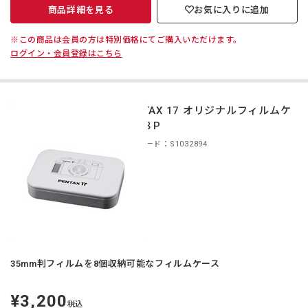
商品詳細を見る
お気に入りに追加
※この商品は会員の方は特別価格にてご購入いただけます。
ログイン・会員登録はこちら
PENTAX 17 オリジナルフィルムケ
ース８P
商品コード：S1032894
35mm判フィルムを8個収納可能なフィルムケース
¥3,200
定
税込
価