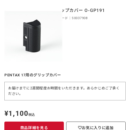
グリップカバー O-GP191
商品コード：S0037908
PENTAX 17用のグリップカバー
お届けまでに2週間程度お時間をいただきます。あらかじめご了承く
ださい。
¥1,100
定
税込
価
商品詳細を見る
お気に入りに追加