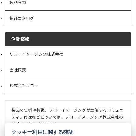
製品登録
製品カタログ
企業情報
リコーイメージング株式会社
（新
し
い
会社概要
（新
タ
し
ブ
い
で
株式会社リコー
（新
タ
開
し
ブ
く）
い
で
タ
開
ブ
く）
製品の仕様や特徴、リコーイメージングが主催するコミュニ
で
ティ、修理などについては、リコーイメージング株式会社の
開
公式サイトをご覧ください。
く）
クッキー利用に関する確認
リコーイメージング株式会社の公式サイト
（新