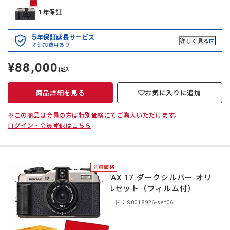
1年保証
5
年保証延長サービス
詳しく見る
※追加費用あり
¥88,000
定
税込
価
商品詳細を見る
お気に入りに追加
※この商品は会員の方は特別価格にてご購入いただけます。
ログイン・会員登録はこちら
会員価格
PENTAX 17 ダークシルバー オリ
ジナルセット（フィルム付）
商品コード：S0018926-set06