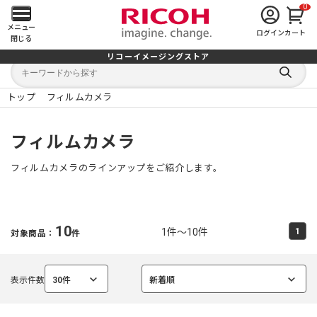
0
メ
メニュー
ログイン
カート
閉じる
イ
リコーイメージングストア
キ
キ
ン
ー
ー
検
ワ
ワ
索
ー
ー
トップ
フィルムカメラ
す
メ
ド
ド
る
検
か
索
ら
ニ
フィルムカメラ
探
す
ュ
フィルムカメラのラインアップをご紹介します。
ー
を
10
1件～10件
1
対象商品：
件
開
く
表示件数
30件
新着順
選
選
択
択
中
中