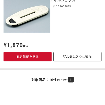
HCL フィルムピッカー
商品コード：S1032875
¥1,870
定
税込
価
商品詳細を見る
お気に入りに追加
対象商品：
10
件
1
1件～10件