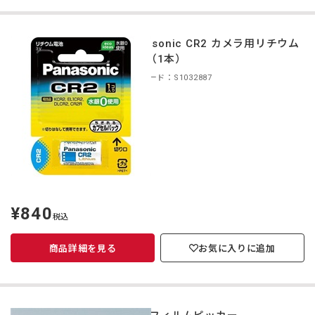
Panasonic CR2 カメラ用リチウム
電池（1本）
商品コード：S1032887
¥840
定
税込
価
商品詳細を見る
お気に入りに追加