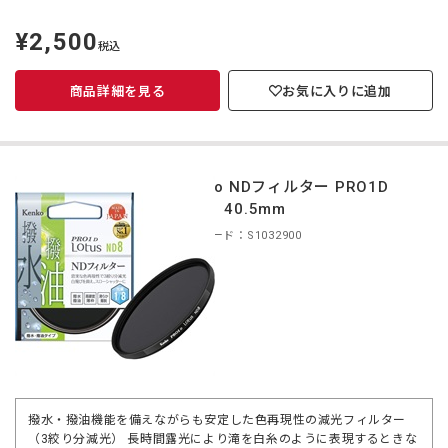
¥2,500
定
税込
価
商品詳細を見る
お気に入りに追加
Kenko NDフィルター PRO1D
ND8 40.5mm
商品コード：S1032900
撥水・撥油機能を備えながらも安定した色再現性の減光フィルター
（3絞り分減光） 長時間露光により滝を白糸のように表現するときな