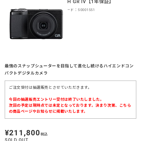
RICOH GR IV【1年保証】
商品コード：S0001551
最強のスナップシューターを目指して進化し続けるハイエンドコン
パクトデジタルカメラ
ご注文受付は抽選販売とさせていただきます。
今回の抽選販売エントリー受付は終了いたしました。
次回の予定は現時点では未定となっております。決まり次第、こちら
の商品ページやお知らせに掲載いたします。
¥211,800
定
税込
価
SOLD OUT