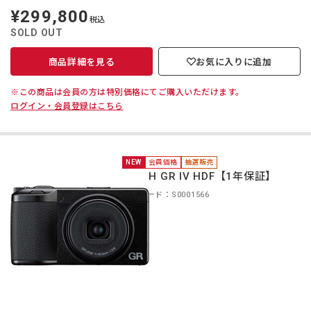
¥299,800
定
税込
価
SOLD OUT
商品詳細を見る
お気に入りに追加
※この商品は会員の方は特別価格にてご購入いただけます。
ログイン・会員登録はこちら
NEW
会員価格
抽選販売
RICOH GR IV HDF【1年保証】
商品コード：S0001566