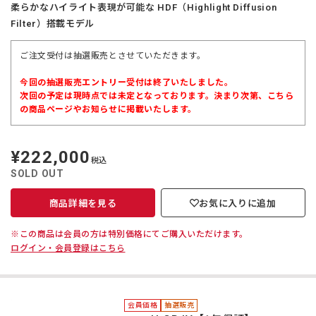
柔らかなハイライト表現が可能な HDF（Highlight Diffusion
Filter）搭載モデル
ご注文受付は抽選販売とさせていただきます。
今回の抽選販売エントリー受付は終了いたしました。
次回の予定は現時点では未定となっております。決まり次第、こちら
の商品ページやお知らせに掲載いたします。
¥222,000
定
税込
価
SOLD OUT
商品詳細を見る
お気に入りに追加
※この商品は会員の方は特別価格にてご購入いただけます。
ログイン・会員登録はこちら
会員価格
抽選販売