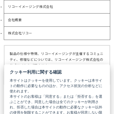
リコーイメージング株式会社
（新
し
い
会社概要
（新
タ
し
ブ
い
で
株式会社リコー
（新
タ
開
し
ブ
く）
い
で
タ
開
ブ
く）
製品の仕様や特徴、リコーイメージングが主催するコミュニ
で
ティ、修理などについては、リコーイメージング株式会社の
開
公式サイトをご覧ください。
く）
クッキー利用に関する確認
リコーイメージング株式会社の公式サイト
（新
し
本サイトはクッキーを使用しています。クッキーは本サイ
い
トの動作に必要なもののほか、アクセス状況の分析などに
タ
使われます。
ブ
本サイトのお客様は「同意する」または「拒否する」を選
で
ぶことができ、同意した場合は全てのクッキーが利用さ
PENTAX
開
れ、拒否した場合は本サイトの動作に必要なクッキー以外
く）
PENTAX
PENTAX
PENTAX
PENTAX
PENTAX
の使用を制限することができます。お客様が同意しない限