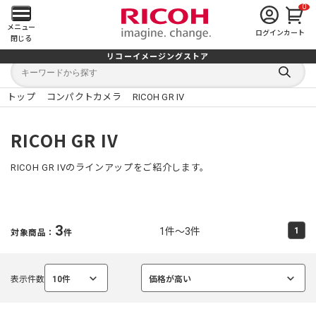
0
メ
メニュー
ログイン
カート
閉じる
イ
リコーイメージングストア
キ
キ
ン
ー
ー
検
ワ
ワ
索
ー
ー
トップ
コンパクトカメラ
RICOH GR IV
す
メ
ド
ド
る
検
か
索
ら
ニ
RICOH GR IV
探
す
ュ
RICOH GR IVのラインアップをご紹介します。
ー
を
3
1件～3件
1
対象商品：
件
開
く
表示件数
10件
価格が高い
選
選
択
択
中
中