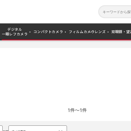
デジタル
コンパクトカメラ
フィルムカメラ
レンズ
双眼鏡・望
一眼レフカメラ
1件～1件