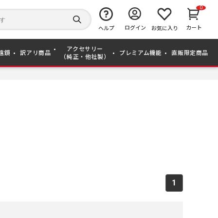
0
キ
ー
検
ログイン
カート
ワ
ヘルプ
お気に入り
索
ー
す
ド
る
アクセサリー
か
遠鏡
訳アリ商品
プレミアム機能
直販限定商品
（純正・他社製）
ら
探
す
1