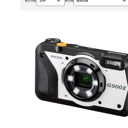
表示件数
20件
表示順
発売日順
選
選
択
択
中
中