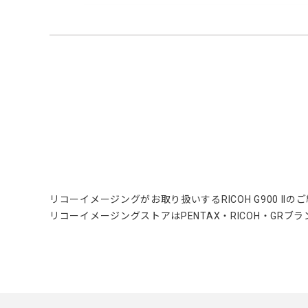
リコーイメージングがお取り扱いするRICOH G900 IIの
リコーイメージングストアはPENTAX・RICOH・GR