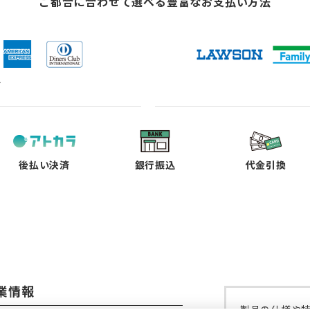
ご都合に合わせて選べる
豊富なお支払い方法
ド
（新
（新
（新
（新
し
し
し
し
い
い
い
い
タ
タ
タ
タ
ブ
ブ
ブ
ブ
で
で
で
で
後払い決済
銀行振込
代金引換
開
開
開
開
く）
く）
く）
く）
業情報