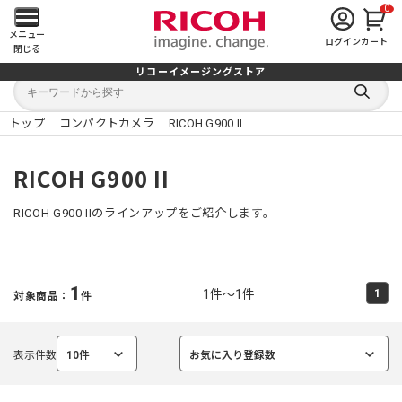
0
メ
メニュー
ログイン
カート
閉じる
イ
リコーイメージングストア
キ
キ
ン
ー
ー
検
ワ
ワ
索
ー
ー
トップ
コンパクトカメラ
RICOH G900 II
す
メ
ド
ド
る
検
か
索
ら
ニ
RICOH G900 II
探
す
ュ
RICOH G900 IIのラインアップをご紹介します。
ー
を
1
1件～1件
1
対象商品：
件
開
く
表示件数
10件
お気に入り登録数
選
選
択
択
中
中