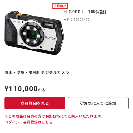
会員価格
RICOH G900 II [1年保証]
商品コード：S0001470
防水・防塵・業務用デジタルカメラ
¥110,000
定
税込
価
商品詳細を見る
お気に入りに追加
※この商品は会員の方は特別価格にてご購入いただけます。
ログイン・会員登録はこちら