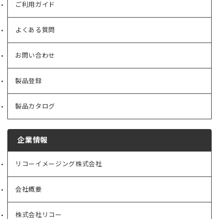
ご利用ガイド
よくある質問
お問い合わせ
製品登録
製品カタログ
企業情報
リコーイメージング株式会社
（新
し
い
会社概要
（新
タ
し
ブ
い
で
株式会社リコー
（新
タ