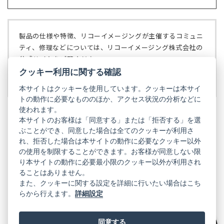
開
し
ブ
く）
い
で
タ
開
ブ
く）
製品の仕様や特徴、リコーイメージングが主催するコミュニ
で
ティ、修理などについては、リコーイメージング株式会社の
開
公式サイトをご覧ください。
く）
クッキー利用に関する確認
リコーイメージング株式会社の公式サイト
（新
し
本サイトはクッキーを使用しています。クッキーは本サイ
い
トの動作に必要なもののほか、アクセス状況の分析などに
タ
使われます。
ブ
本サイトのお客様は「同意する」または「拒否する」を選
で
ぶことができ、同意した場合は全てのクッキーが利用さ
PENTAX
開
れ、拒否した場合は本サイトの動作に必要なクッキー以外
く）
PENTAX
PENTAX
PENTAX
PENTAX
PENTAX
の使用を制限することができます。お客様が同意しない限
の
の
の
の
の
り本サイトの動作に必要最小限のクッキー以外が利用され
公
公
公
公
公
式
式
式
式
式
ることはありません。
GR
LINE（新
X（新
Instagram（新
Facebook（新
YouTube（新
また、クッキーに関する設定を詳細に行いたい場合はこち
し
し
し
し
し
らから行えます。
詳細設定
い
い
い
い
い
GR
GR
GR
GR
GR
タ
の
タ
の
タ
の
タ
の
タ
の
ブ
公
ブ
公
ブ
公
ブ
公
ブ
公
で
式
で
式
で
式
で
式
で
式
同意する
開
LINE（新
開
X（新
開
Instagram（新
開
Facebook（新
開
YouTube（新