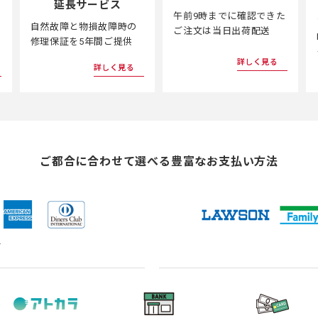
延長サービス
午前9時までに確認できた
自然故障と物損故障時の
ご注文は当日出荷配送
修理保証を5年間ご提供
詳しく見る
詳しく見る
ご都合に合わせて選べる
豊富なお支払い方法
ド
（新
（新
（新
（新
し
し
し
し
い
い
い
い
タ
タ
タ
タ
ブ
ブ
ブ
ブ