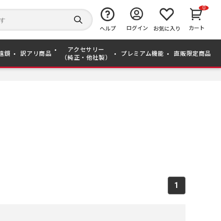
0
キ
ー
検
ログイン
カート
ワ
ヘルプ
お気に入り
索
ー
す
ド
る
アクセサリー
か
遠鏡
訳アリ商品
プレミアム機能
直販限定商品
（純正・他社製）
ら
探
す
1