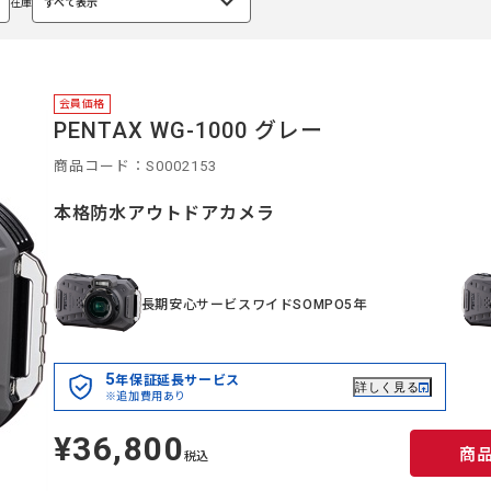
在庫
すべて表示
選
択
中
会員価格
PENTAX WG-1000 グレー
商品コード：S0002153
本格防水アウトドアカメラ
長期安心サービスワイドSOMPO5年
5
年保証延長サービス
詳しく見る
※追加費用あり
¥36,800
定
商
価
税込