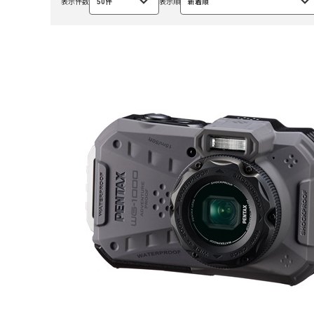
表示件数
50件
表示順
新着順
選
選
択
択
中
中