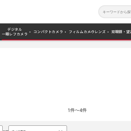
デジタル
コンパクトカメラ
フィルムカメラ
レンズ
双眼鏡・望
一眼レフカメラ
1件～4件