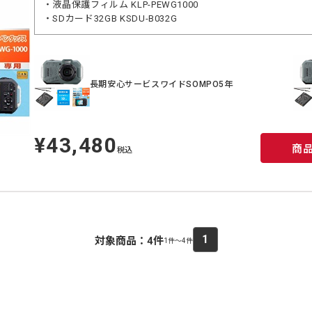
・液晶保護フィルム KLP-PEWG1000
・SDカード32GB KSDU-B032G
長期安心サービスワイドSOMPO5年
¥43,480
定
商
価
税込
1
対象商品：
4
件
1件～4件