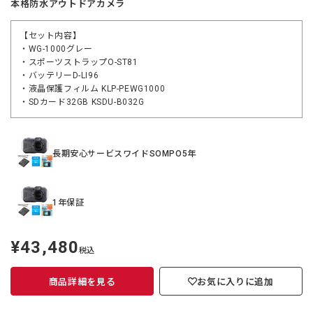
本格防水アウトドアカメラ
【セット内容】
・WG-1000グレー
・スポーツストラップO-ST81
・バッテリーD-LI96
・液晶保護フィルム KLP-PEWG1000
・SDカード32GB KSDU-B032G
長期安心サービスワイドSOMPO5年
1年保証
¥43,480
定
税込
価
商品詳細を見る
お気に入りに追加