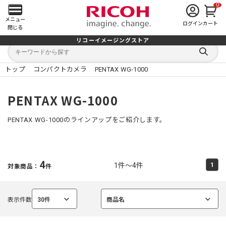
0
メ
メニュー
ログイン
カート
閉じる
イ
リコーイメージングストア
キ
キ
ン
ー
ー
検
ワ
ワ
索
ー
ー
トップ
コンパクトカメラ
PENTAX WG-1000
す
メ
ド
ド
る
検
か
索
ら
ニ
PENTAX WG-1000
探
す
ュ
PENTAX WG-1000のラインアップをご紹介します。
ー
を
4
1件～4件
1
対象商品：
件
開
く
表示件数
30件
商品名
選
選
択
択
中
中