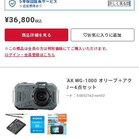
5
年保証延長サービス
詳しく見る
※追加費用あり
¥36,800
定
税込
価
商品詳細を見る
お気に入りに追加
※この商品は会員の方は特別価格にてご購入いただけます。
ログイン・会員登録はこちら
PENTAX WG-1000 オリーブ＋アク
セサリー4点セット
商品コード：S0002162-set02