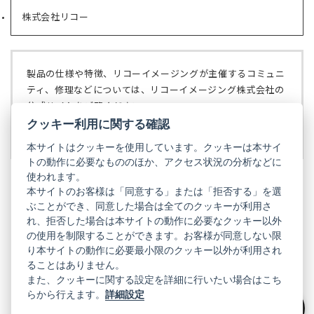
い
で
株式会社リコー
（新
タ
開
し
ブ
く）
い
で
タ
開
ブ
く）
製品の仕様や特徴、リコーイメージングが主催するコミュニ
で
ティ、修理などについては、リコーイメージング株式会社の
開
公式サイトをご覧ください。
く）
クッキー利用に関する確認
リコーイメージング株式会社の公式サイト
（新
し
本サイトはクッキーを使用しています。クッキーは本サイ
い
トの動作に必要なもののほか、アクセス状況の分析などに
タ
使われます。
ブ
本サイトのお客様は「同意する」または「拒否する」を選
で
ぶことができ、同意した場合は全てのクッキーが利用さ
PENTAX
開
れ、拒否した場合は本サイトの動作に必要なクッキー以外
く）
PENTAX
PENTAX
PENTAX
PENTAX
PENTAX
の使用を制限することができます。お客様が同意しない限
の
の
の
の
の
り本サイトの動作に必要最小限のクッキー以外が利用され
公
公
公
公
公
式
式
式
式
式
ることはありません。
GR
LINE（新
X（新
Instagram（新
Facebook（新
YouTube（新
また、クッキーに関する設定を詳細に行いたい場合はこち
し
し
し
し
し
らから行えます。
詳細設定
い
い
い
い
い
GR
GR
GR
GR
GR
タ
の
タ
の
タ
の
タ
の
タ
の
ブ
公
ブ
公
ブ
公
ブ
公
ブ
公