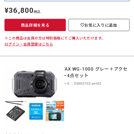
¥36,800
定
税込
価
商品詳細を見る
お気に入りに追加
※この商品は会員の方は特別価格にてご購入いただけます。
ログイン・会員登録はこちら
PENTAX WG-1000 グレー＋アクセ
サリー4点セット
商品コード：S0002153-set02