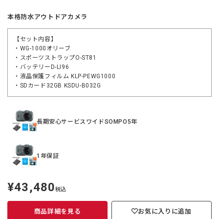
本格防水アウトドアカメラ
【セット内容】
・WG-1000オリーブ
・スポーツストラップO-ST81
・バッテリーD-LI96
・液晶保護フィルム KLP-PEWG1000
・SDカード32GB KSDU-B032G
長期安心サービスワイドSOMPO5年
1年保証
¥43,480
定
税込
価
商品詳細を見る
お気に入りに追加