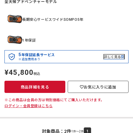
全天候アドベンチャーモデル
長期安心サービスワイドSOMPO5年
1年保証
5
年保証延長サービス
詳しく見る
※追加費用あり
¥45,800
定
税込
価
商品詳細を見る
お気に入りに追加
※この商品は会員の方は特別価格にてご購入いただけます。
ログイン・会員登録はこちら
対象商品：
2
件
1
1件～2件