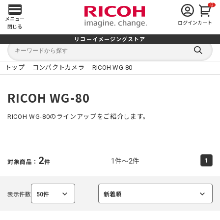
0
メ
メニュー
ログイン
カート
閉じる
イ
リコーイメージングストア
キ
キ
ン
ー
ー
検
ワ
ワ
索
ー
ー
トップ
コンパクトカメラ
RICOH WG-80
す
メ
ド
ド
る
検
か
索
ら
ニ
RICOH WG-80
探
す
ュ
RICOH WG-80のラインアップをご紹介します。
ー
を
2
1件～2件
1
対象商品：
件
開
く
表示件数
50件
新着順
選
選
択
択
中
中