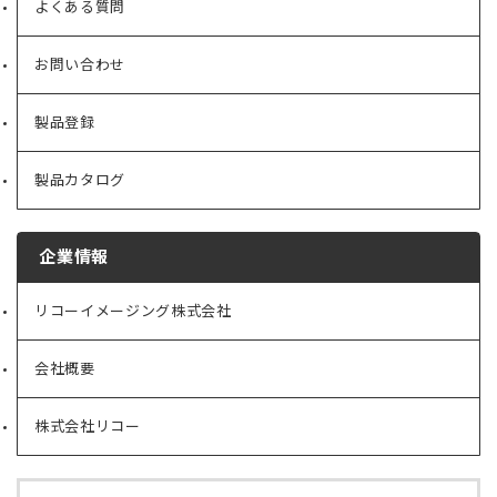
よくある質問
お問い合わせ
製品登録
製品カタログ
企業情報
リコーイメージング株式会社
（新
し
い
会社概要
（新
タ
し
ブ
い
で
株式会社リコー
（新
タ
開
し
ブ
く）
い
で
タ
開