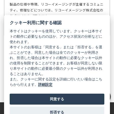
ブ
く）
製品の仕様や特徴、リコーイメージングが主催するコミュニ
で
ティ、修理などについては、リコーイメージング株式会社の
開
公式サイトをご覧ください。
く）
クッキー利用に関する確認
リコーイメージング株式会社の公式サイト
（新
し
本サイトはクッキーを使用しています。クッキーは本サイ
い
トの動作に必要なもののほか、アクセス状況の分析などに
タ
使われます。
ブ
本サイトのお客様は「同意する」または「拒否する」を選
で
ぶことができ、同意した場合は全てのクッキーが利用さ
PENTAX
開
れ、拒否した場合は本サイトの動作に必要なクッキー以外
く）
PENTAX
PENTAX
PENTAX
PENTAX
PENTAX
の使用を制限することができます。お客様が同意しない限
の
の
の
の
の
り本サイトの動作に必要最小限のクッキー以外が利用され
公
公
公
公
公
式
式
式
式
式
ることはありません。
GR
LINE（新
X（新
Instagram（新
Facebook（新
YouTube（新
また、クッキーに関する設定を詳細に行いたい場合はこち
し
し
し
し
し
らから行えます。
詳細設定
い
い
い
い
い
GR
GR
GR
GR
GR
タ
の
タ
の
タ
の
タ
の
タ
の
ブ
公
ブ
公
ブ
公
ブ
公
ブ
公
で
式
で
式
で
式
で
式
で
式
同意する
開
LINE（新
開
X（新
開
Instagram（新
開
Facebook（新
開
YouTube（新
絞り込み
く）
し
く）
し
く）
し
く）
し
く）
し
い
い
い
い
い
タ
タ
タ
タ
タ
拒否する
特定商取引法に基づく表記
利用規約
プライバシーポリシー