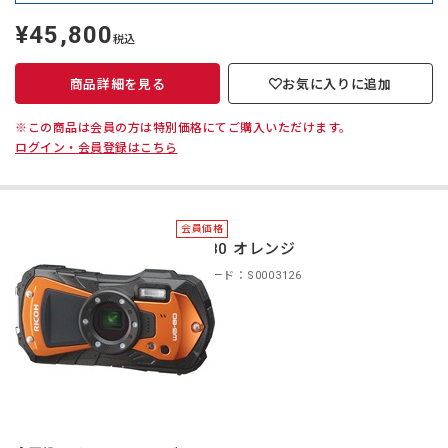
¥45,800
定
税込
価
商品詳細を見る
お気に入りに追加
※この商品は会員の方は特別価格にてご購入いただけます。
ログイン・会員登録はこちら
会員価格
WG-80 オレンジ
商品コード：S0003126