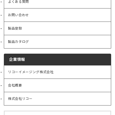
よくある質問
お問い合わせ
製品登録
製品カタログ
企業情報
リコーイメージング株式会社
（新
し
い
会社概要
（新
タ
し
ブ
い
で
株式会社リコー
（新
タ
開
し
ブ
く）
い
で
タ
開