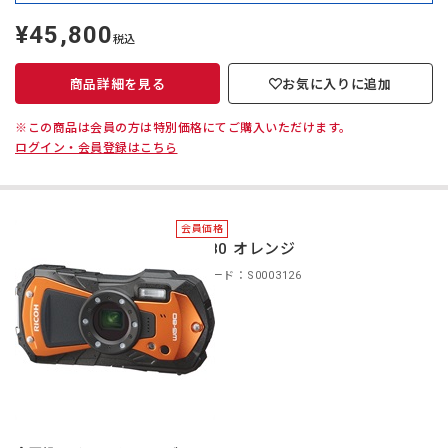
¥45,800
定
税込
価
商品詳細を見る
お気に入りに追加
※この商品は会員の方は特別価格にてご購入いただけます。
ログイン・会員登録はこちら
会員価格
WG-80 オレンジ
商品コード：S0003126