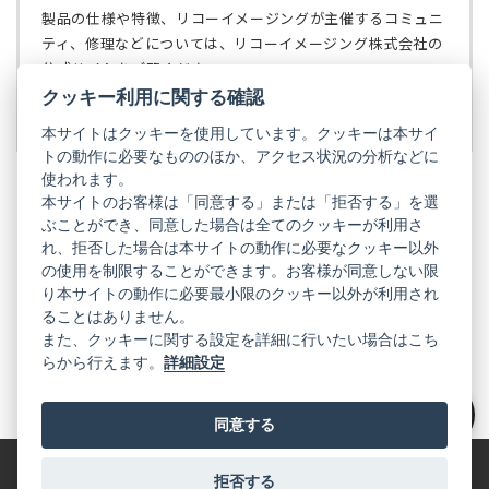
ブ
く）
製品の仕様や特徴、リコーイメージングが主催するコミュニ
で
ティ、修理などについては、リコーイメージング株式会社の
開
公式サイトをご覧ください。
く）
クッキー利用に関する確認
リコーイメージング株式会社の公式サイト
（新
し
本サイトはクッキーを使用しています。クッキーは本サイ
い
トの動作に必要なもののほか、アクセス状況の分析などに
タ
使われます。
ブ
本サイトのお客様は「同意する」または「拒否する」を選
で
ぶことができ、同意した場合は全てのクッキーが利用さ
PENTAX
開
れ、拒否した場合は本サイトの動作に必要なクッキー以外
く）
PENTAX
PENTAX
PENTAX
PENTAX
PENTAX
の使用を制限することができます。お客様が同意しない限
の
の
の
の
の
り本サイトの動作に必要最小限のクッキー以外が利用され
公
公
公
公
公
式
式
式
式
式
ることはありません。
GR
LINE（新
X（新
Instagram（新
Facebook（新
YouTube（新
また、クッキーに関する設定を詳細に行いたい場合はこち
し
し
し
し
し
らから行えます。
詳細設定
い
い
い
い
い
GR
GR
GR
GR
GR
タ
の
タ
の
タ
の
タ
の
タ
の
ブ
公
ブ
公
ブ
公
ブ
公
ブ
公
で
式
で
式
で
式
で
式
で
式
同意する
開
LINE（新
開
X（新
開
Instagram（新
開
Facebook（新
開
YouTube（新
絞り込み
く）
し
く）
し
く）
し
く）
し
く）
し
い
い
い
い
い
タ
タ
タ
タ
タ
拒否する
特定商取引法に基づく表記
利用規約
プライバシーポリシー