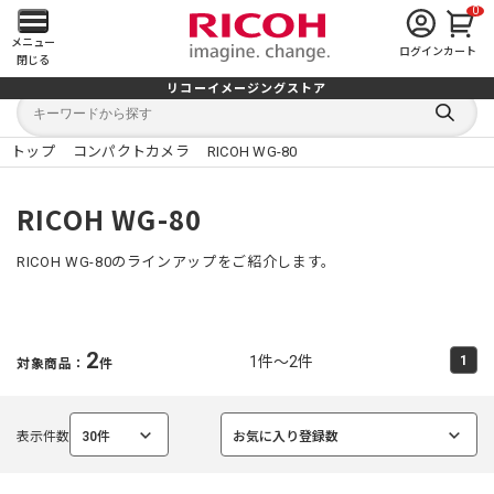
0
メ
メニュー
ログイン
カート
閉じる
イ
リコーイメージングストア
キ
キ
ン
ー
ー
検
ワ
ワ
索
ー
ー
トップ
コンパクトカメラ
RICOH WG-80
す
メ
ド
ド
る
検
か
索
ら
ニ
RICOH WG-80
探
す
ュ
RICOH WG-80のラインアップをご紹介します。
ー
を
2
1件～2件
1
対象商品：
件
開
く
表示件数
30件
お気に入り登録数
選
選
択
択
中
中