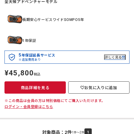
全天候アドベンチャーモデル
長期安心サービスワイドSOMPO5年
1年保証
5
年保証延長サービス
詳しく見る
※追加費用あり
¥45,800
定
税込
価
商品詳細を見る
お気に入りに追加
※この商品は会員の方は特別価格にてご購入いただけます。
ログイン・会員登録はこちら
対象商品：
2
件
1
1件～2件