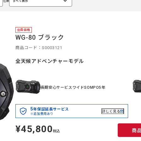
在庫
すべて表示
選
択
中
会員価格
WG-80 ブラック
商品コード：S0003121
全天候アドベンチャーモデル
長期安心サービスワイドSOMPO5年
5
年保証延長サービス
詳しく見る
※追加費用あり
¥45,800
定
商
価
税込