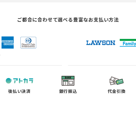
ご都合に合わせて選べる
豊富なお支払い方法
ド
（新
（新
（新
（新
し
し
し
し
い
い
い
い
タ
タ
タ
タ
ブ
ブ
ブ
ブ
で
で
で
で
後払い決済
銀行振込
代金引換
開
開
開
開
く）
く）
く）
く）