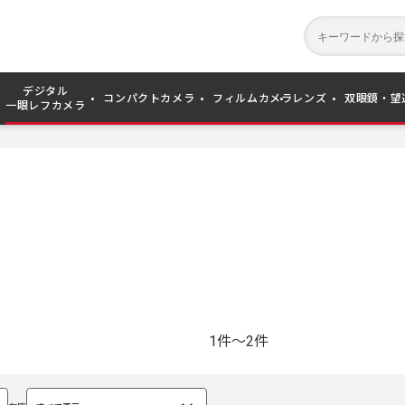
デジタル
コンパクトカメラ
フィルムカメラ
レンズ
双眼鏡・望
一眼レフカメラ
1件～2件