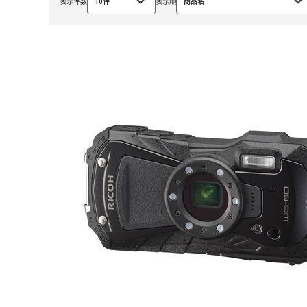
表示件数
10件
表示順
商品名
選
選
択
択
中
中