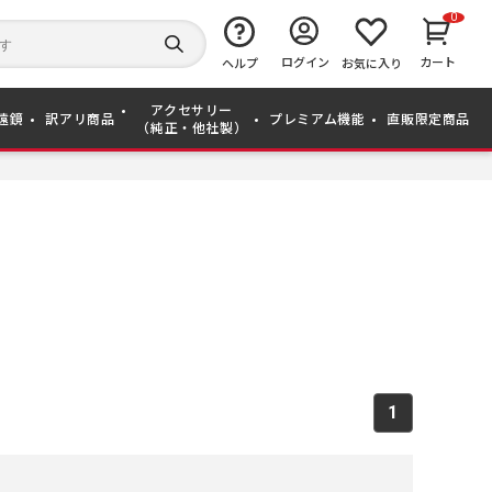
0
キ
ー
検
ログイン
カート
ワ
ヘルプ
お気に入り
索
ー
す
ド
る
アクセサリー
か
遠鏡
訳アリ商品
プレミアム機能
直販限定商品
（純正・他社製）
ら
探
す
1