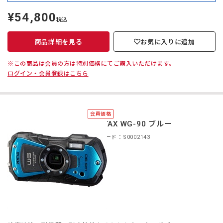
¥54,800
定
税込
価
商品詳細を見る
お気に入りに追加
※この商品は会員の方は特別価格にてご購入いただけます。
ログイン・会員登録はこちら
会員価格
PENTAX WG-90 ブルー
商品コード：S0002143