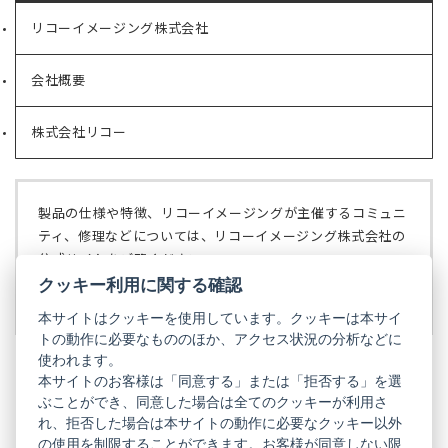
リコーイメージング株式会社
（新
し
い
会社概要
（新
タ
し
ブ
い
で
株式会社リコー
（新
タ
開
し
ブ
く）
い
で
タ
開
ブ
く）
製品の仕様や特徴、リコーイメージングが主催するコミュニ
で
ティ、修理などについては、リコーイメージング株式会社の
開
公式サイトをご覧ください。
く）
クッキー利用に関する確認
リコーイメージング株式会社の公式サイト
（新
し
本サイトはクッキーを使用しています。クッキーは本サイ
い
トの動作に必要なもののほか、アクセス状況の分析などに
タ
使われます。
ブ
本サイトのお客様は「同意する」または「拒否する」を選
で
ぶことができ、同意した場合は全てのクッキーが利用さ
PENTAX
開
れ、拒否した場合は本サイトの動作に必要なクッキー以外
く）
PENTAX
PENTAX
PENTAX
PENTAX
PENTAX
の使用を制限することができます。お客様が同意しない限