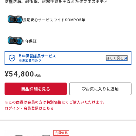
防塵防滴、耐衝撃、耐寒性能をそなえたタフネスボディ
長期安心サービスワイドSOMPO5年
1年保証
5
年保証延長サービス
詳しく見る
※追加費用あり
¥54,800
定
税込
価
商品詳細を見る
お気に入りに追加
※この商品は会員の方は特別価格にてご購入いただけます。
ログイン・会員登録はこちら
会員価格