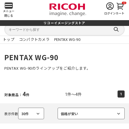
0
メ
メニュー
ログイン
カート
閉じる
イ
リコーイメージングストア
キ
キ
ン
ー
ー
検
ワ
ワ
索
ー
ー
トップ
コンパクトカメラ
PENTAX WG-90
す
メ
ド
ド
る
検
か
索
ら
ニ
PENTAX WG-90
探
す
ュ
PENTAX WG-90のラインアップをご紹介します。
ー
を
4
1件～4件
1
対象商品：
件
開
く
表示件数
30件
価格が安い
選
選
択
択
中
中