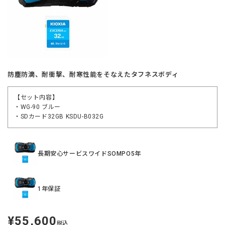
防塵防滴、耐衝撃、耐寒性能をそなえたタフネスボディ
【セット内容】
・WG-90 ブルー
・SDカード32GB KSDU-B032G
長期安心サービスワイドSOMPO5年
1年保証
¥55,600
定
税込