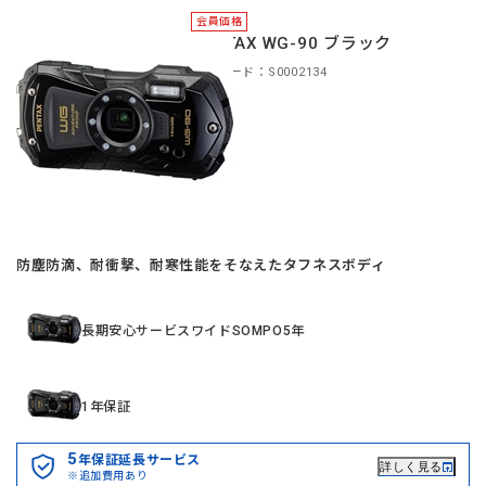
会員価格
PENTAX WG-90 ブラック
商品コード：S0002134
防塵防滴、耐衝撃、耐寒性能をそなえたタフネスボディ
長期安心サービスワイドSOMPO5年
1年保証
5
年保証延長サービス
詳しく見る
※追加費用あり