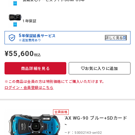
1年保証
5
年保証延長サービス
詳しく見る
※追加費用あり
¥55,600
定
税込
価
商品詳細を見る
お気に入りに追加
※この商品は会員の方は特別価格にてご購入いただけます。
ログイン・会員登録はこちら
会員価格
PENTAX WG-90 ブルー+SDカード
セット
商品コード：S0002143-set02