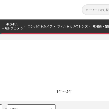
デジタル
コンパクトカメラ
フィルムカメラ
レンズ
双眼鏡・望
一眼レフカメラ
1件～4件