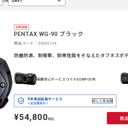
在庫
在庫あり
選
択
中
会員価格
PENTAX WG-90 ブラック
商品コード：S0002134
防塵防滴、耐衝撃、耐寒性能をそなえたタフネスボ
長期安心サービスワイドSOMPO5年
5
年保証延長サービス
詳しく見る
※追加費用あり
¥54,800
定
商
価
税込