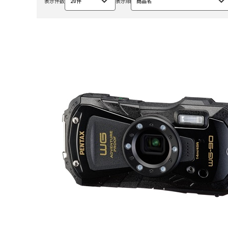
表示件数
20件
表示順
商品名
選
選
択
択
中
中