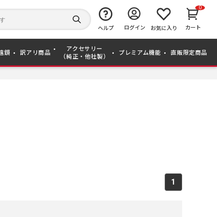
0
キ
ー
検
ログイン
カート
ワ
ヘルプ
お気に入り
索
ー
す
ド
る
アクセサリー
か
遠鏡
訳アリ商品
プレミアム機能
直販限定商品
（純正・他社製）
ら
探
す
1