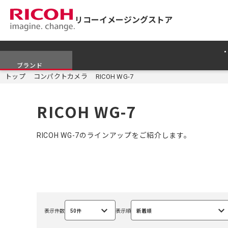
リコーイメージングストア
ブランド
トップ
コンパクトカメラ
RICOH WG-7
RICOH WG-7
RICOH WG-7のラインアップをご紹介します。
表示件数
50件
表示順
新着順
選
選
択
択