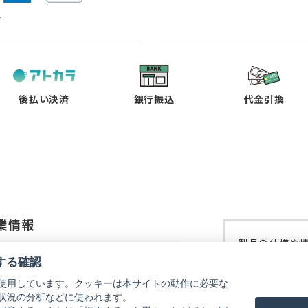
ド
（新
（新
（新
（新
し
し
し
し
い
い
い
い
タ
タ
タ
タ
ブ
ブ
ブ
ブ
で
で
で
で
後払い決済
銀行振込
代金引換
開
開
開
開
く）
く）
く）
く）
業情報
製品の仕様や
コーイメージング株式会社
修理などにつ
する確認
ご覧ください
使用しています。クッキーは本サイトの動作に必要な
社概要
状況の分析などに使われます。
リコーイメー