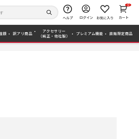
0
キ
ー
検
ログイン
カート
ワ
ヘルプ
お気に入り
索
ー
す
ド
る
アクセサリー
か
遠鏡
訳アリ商品
プレミアム機能
直販限定商品
（純正・他社製）
ら
探
す