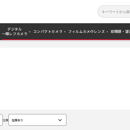
デジタル
コンパクトカメラ
フィルムカメラ
レンズ
双眼鏡・望
一眼レフカメラ
在庫
在庫あり
選
択