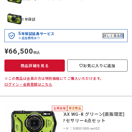
1年保証
5
年保証延長サービス
詳しく見る
※追加費用あり
¥66,500
定
税込
価
商品詳細を見る
お気に入りに追加
※この商品は会員の方は特別価格にてご購入いただけます。
ログイン・会員登録はこちら
会員価格
限定商品
PENTAX WG-8 グリーン[直販限定]
＋アクセサリー4点セット
商品コード：S0001500-set02