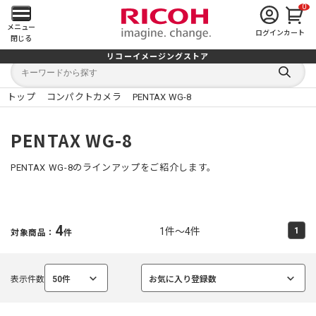
0
メ
メニュー
ログイン
カート
閉じる
イ
リコーイメージングストア
キ
キ
ン
ー
ー
検
ワ
ワ
索
ー
ー
トップ
コンパクトカメラ
PENTAX WG-8
す
メ
ド
ド
る
検
か
索
ら
ニ
PENTAX WG-8
探
す
ュ
PENTAX WG-8のラインアップをご紹介します。
ー
を
4
1件～4件
1
対象商品：
件
開
く
表示件数
50件
お気に入り登録数
選
選
択
択
中
中