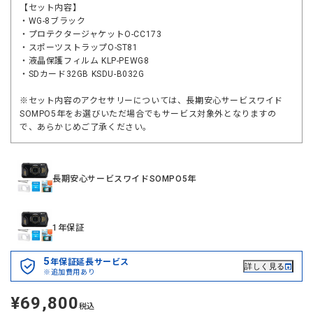
【セット内容】
・WG-8ブラック
・プロテクタージャケットO-CC173
・スポーツストラップO-ST81
・液晶保護フィルム KLP-PEWG8
・SDカード32GB KSDU-B032G
※セット内容のアクセサリーについては、長期安心サービスワイド
SOMPO5年をお選びいただ場合でもサービス対象外となりますの
で、あらかじめご了承ください。
長期安心サービスワイドSOMPO5年
1年保証
5
年保証延長サービス
詳しく見る
※追加費用あり
¥69,800
定
税込
価