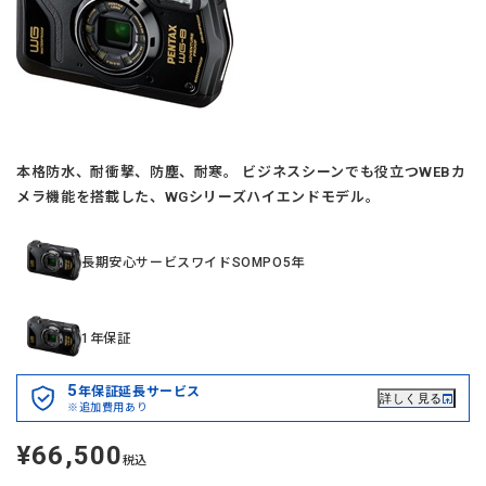
本格防水、耐衝撃、防塵、耐寒。 ビジネスシーンでも役立つWEBカ
メラ機能を搭載した、WGシリーズハイエンドモデル。
長期安心サービスワイドSOMPO5年
1年保証
5
年保証延長サービス
詳しく見る
※追加費用あり
¥66,500
定
税込
価