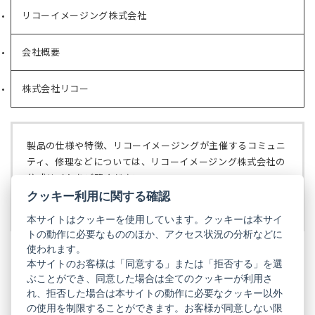
リコーイメージング株式会社
（新
し
い
会社概要
（新
タ
し
ブ
い
で
株式会社リコー
（新
タ
開
し
ブ
く）
い
で
タ
開
ブ
く）
製品の仕様や特徴、リコーイメージングが主催するコミュニ
で
ティ、修理などについては、リコーイメージング株式会社の
開
公式サイトをご覧ください。
く）
クッキー利用に関する確認
リコーイメージング株式会社の公式サイト
（新
し
本サイトはクッキーを使用しています。クッキーは本サイ
い
トの動作に必要なもののほか、アクセス状況の分析などに
タ
使われます。
ブ
本サイトのお客様は「同意する」または「拒否する」を選
で
ぶことができ、同意した場合は全てのクッキーが利用さ
PENTAX
開
れ、拒否した場合は本サイトの動作に必要なクッキー以外
く）
PENTAX
PENTAX
PENTAX
PENTAX
PENTAX
の使用を制限することができます。お客様が同意しない限
の
の
の
の
の