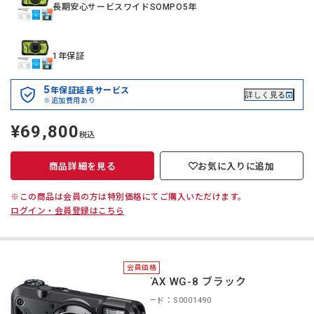
長期安心サービスワイドSOMPO5年
1年保証
5
年保証延長サービス
詳しく見る
※追加費用あり
¥69,800
定
税込
価
商品詳細を見る
お気に入りに追加
※この商品は会員の方は特別価格にてご購入いただけます。
ログイン・会員登録はこちら
会員価格
PENTAX WG-8 ブラック
商品コード：S0001490