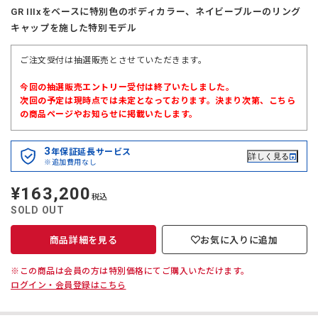
GR IIIxをベースに特別色のボディカラー、ネイビーブルーのリング
キャップを施した特別モデル
ご注文受付は抽選販売とさせていただきます。
今回の抽選販売エントリー受付は終了いたしました。
次回の予定は現時点では未定となっております。決まり次第、こちら
の商品ページやお知らせに掲載いたします。
3
年保証延長サービス
詳しく見る
※追加費用なし
¥163,200
定
税込
価
SOLD OUT
商品詳細を見る
お気に入りに追加
※この商品は会員の方は特別価格にてご購入いただけます。
ログイン・会員登録はこちら