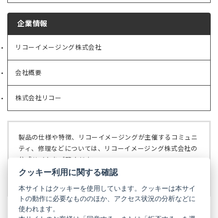
企業情報
リコーイメージング株式会社
（新
し
い
会社概要
（新
タ
し
ブ
い
で
株式会社リコー
（新
タ
開
し
ブ
く）
い
で
タ
開
ブ
く）
製品の仕様や特徴、リコーイメージングが主催するコミュニ
で
ティ、修理などについては、リコーイメージング株式会社の
開
公式サイトをご覧ください。
く）
クッキー利用に関する確認
リコーイメージング株式会社の公式サイト
（新
し
本サイトはクッキーを使用しています。クッキーは本サイ
い
トの動作に必要なもののほか、アクセス状況の分析などに
タ
使われます。
ブ