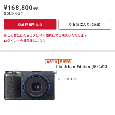
¥168,800
定
税込
価
SOLD OUT
商品詳細を見る
お気に入りに追加
※この商品は会員の方は特別価格にてご購入いただけます。
ログイン・会員登録はこちら
会員価格
抽選販売
＊GR IIIx Urban Edition [安心の3
年保証]
商品コード：S0001156