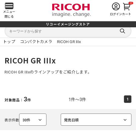
0
メ
メニュー
ログイン
カート
閉じる
イ
リコーイメージングストア
キ
キ
ン
ー
ー
検
ワ
ワ
索
ー
ー
トップ
コンパクトカメラ
RICOH GR IIIx
す
メ
ド
ド
る
検
か
索
ら
ニ
RICOH GR IIIx
探
す
ュ
RICOH GR IIIxのラインアップをご紹介します。
ー
を
3
1件～3件
1
対象商品：
件
開
く
表示件数
30件
発売日順
選
選
択
択
中
中