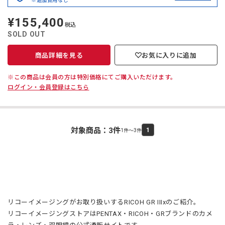
※追加費用なし
¥155,400
定
税込
価
SOLD OUT
商品詳細を見る
お気に入りに追加
※この商品は会員の方は特別価格にてご購入いただけます。
ログイン・会員登録はこちら
対象商品：
3
件
1
1件～3件
リコーイメージングがお取り扱いするRICOH GR IIIxのご紹介。
リコーイメージングストアはPENTAX・RICOH・GRブランドのカメ