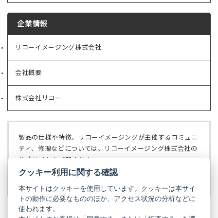
企業情報
リコーイメージング株式会社
（新
し
い
会社概要
（新
タ
し
ブ
い
で
株式会社リコー
（新
タ
開
し
ブ
く）
い
で
タ
開
ブ
く）
製品の仕様や特徴、リコーイメージングが主催するコミュニ
で
ティ、修理などについては、リコーイメージング株式会社の
開
公式サイトをご覧ください。
く）
クッキー利用に関する確認
リコーイメージング株式会社の公式サイト
（新
し
本サイトはクッキーを使用しています。クッキーは本サイ
い
トの動作に必要なもののほか、アクセス状況の分析などに
タ
使われます。
ブ