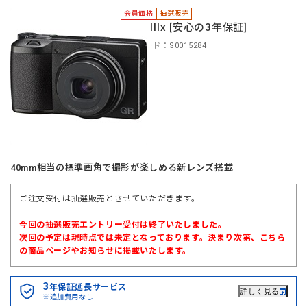
会員価格
抽選販売
＊GR IIIx [安心の3年保証]
商品コード：S0015284
40mm相当の標準画角で撮影が楽しめる新レンズ搭載
ご注文受付は抽選販売とさせていただきます。
今回の抽選販売エントリー受付は終了いたしました。
次回の予定は現時点では未定となっております。決まり次第、こちら
の商品ページやお知らせに掲載いたします。
3
年保証延長サービス
詳しく見る
※追加費用なし