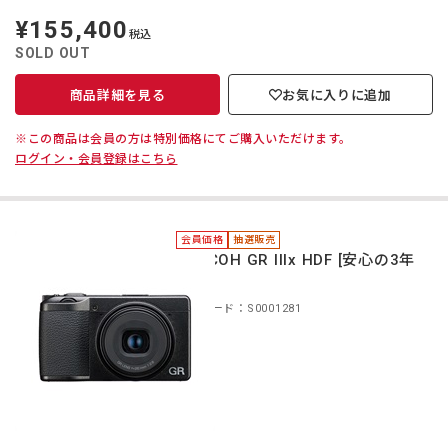
¥155,400
定
税込
価
SOLD OUT
商品詳細を見る
お気に入りに追加
※この商品は会員の方は特別価格にてご購入いただけます。
ログイン・会員登録はこちら
会員価格
抽選販売
＊RICOH GR IIIx HDF [安心の3年
保証]
商品コード：S0001281