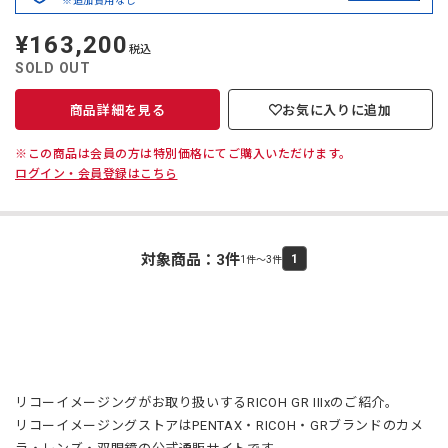
※追加費用なし
¥163,200
定
税込
価
SOLD OUT
商品詳細を見る
お気に入りに追加
※この商品は会員の方は特別価格にてご購入いただけます。
ログイン・会員登録はこちら
対象商品：
3
件
1
1件～3件
リコーイメージングがお取り扱いするRICOH GR IIIxのご紹介。
リコーイメージングストアはPENTAX・RICOH・GRブランドのカメ