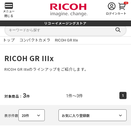
0
メ
メニュー
ログイン
カート
閉じる
イ
リコーイメージングストア
キ
キ
ン
ー
ー
検
ワ
ワ
索
ー
ー
トップ
コンパクトカメラ
RICOH GR IIIx
す
メ
ド
ド
る
検
か
索
ら
ニ
RICOH GR IIIx
探
す
ュ
RICOH GR IIIxのラインアップをご紹介します。
ー
を
3
1件～3件
1
対象商品：
件
開
く
表示件数
20件
お気に入り登録数
選
選
択
択
中
中