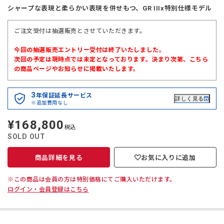
シャープな表現と柔らかい表現を併せもつ、GR IIIx特別仕様モデル
ご注文受付は抽選販売とさせていただきます。
今回の抽選販売エントリー受付は終了いたしました。
次回の予定は現時点では未定となっております。決まり次第、こちら
の商品ページやお知らせに掲載いたします。
3
年保証延長サービス
詳しく見る
※追加費用なし
¥168,800
定
税込
価
SOLD OUT
商品詳細を見る
お気に入りに追加
※この商品は会員の方は特別価格にてご購入いただけます。
ログイン・会員登録はこちら