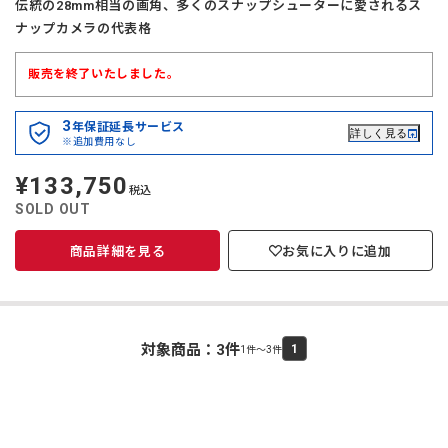
伝統の28mm相当の画角、多くのスナップシューターに愛されるス
ナップカメラの代表格
販売を終了いたしました。
3
年保証延長サービス
詳しく見る
※追加費用なし
¥133,750
定
税込
価
SOLD OUT
商品詳細を見る
お気に入りに追加
対象商品：
3
件
1
1件～3件