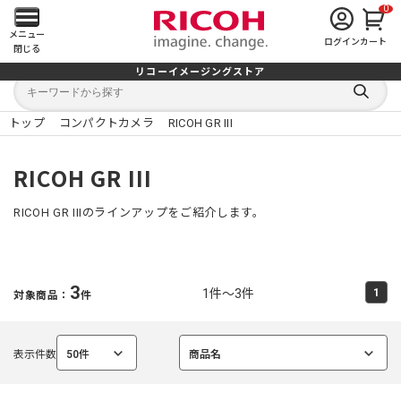
0
メ
メニュー
ログイン
カート
閉じる
イ
リコーイメージングストア
キ
キ
ン
ー
ー
検
ワ
ワ
索
ー
ー
トップ
コンパクトカメラ
RICOH GR III
す
メ
ド
ド
る
検
か
索
ら
ニ
RICOH GR III
探
す
ュ
RICOH GR IIIのラインアップをご紹介します。
ー
を
3
1件～3件
1
対象商品：
件
開
く
表示件数
50件
商品名
選
選
択
択
中
中