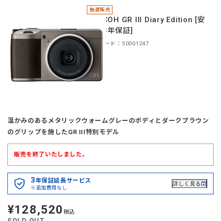
抽選販売
＊RICOH GR III Diary Edition [安
心の3年保証]
商品コード：S0001247
温かみのあるメタリックウォームグレーのボディとダークブラウン
のグリップを施したGR III特別モデル
販売を終了いたしました。
3
年保証延長サービス
詳しく見る
※追加費用なし
¥128,520
定
税込
価