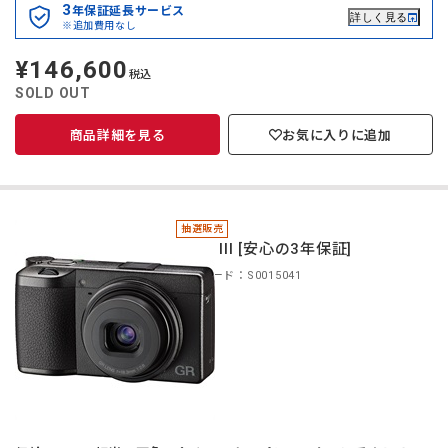
3
年保証延長サービス
詳しく見る
※追加費用なし
¥146,600
定
税込
価
SOLD OUT
商品詳細を見る
お気に入りに追加
抽選販売
＊GR III [安心の3年保証]
商品コード：S0015041