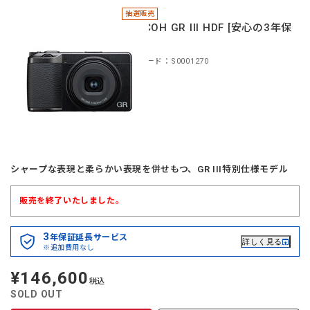
抽選販売
＊RICOH GR III HDF [安心の3年保
証]
商品コード：S0001270
シャープな表現と柔らかい表現を併せもつ、GR III特別仕様モデル
販売を終了いたしました。
3
年保証延長サービス
詳しく見る
※追加費用なし
¥146,600
定
税込
価
SOLD OUT