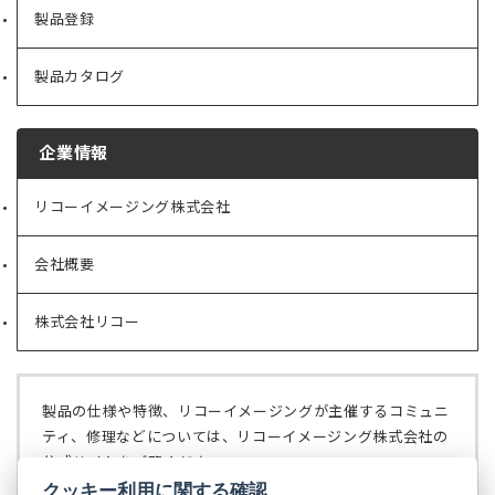
製品登録
製品カタログ
企業情報
リコーイメージング株式会社
（新
し
い
会社概要
（新
タ
し
ブ
い
で
株式会社リコー
（新
タ
開
し
ブ
く）
い
で
タ
開
ブ
く）
製品の仕様や特徴、リコーイメージングが主催するコミュニ
で
ティ、修理などについては、リコーイメージング株式会社の
開
公式サイトをご覧ください。
く）
クッキー利用に関する確認