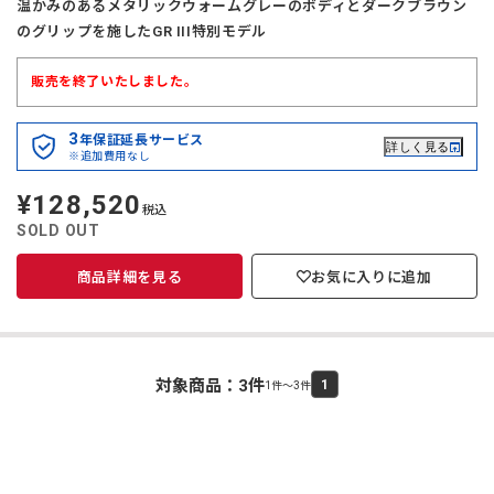
温かみのあるメタリックウォームグレーのボディとダークブラウン
のグリップを施したGR III特別モデル
販売を終了いたしました。
3
年保証延長サービス
詳しく見る
※追加費用なし
¥128,520
定
税込
価
SOLD OUT
商品詳細を見る
お気に入りに追加
対象商品：
3
件
1
1件～3件