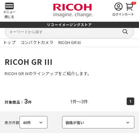
0
メ
メニュー
ログイン
カート
閉じる
イ
リコーイメージングストア
キ
キ
ン
ー
ー
検
ワ
ワ
索
ー
ー
トップ
コンパクトカメラ
RICOH GR III
す
メ
ド
ド
る
検
か
索
ら
ニ
RICOH GR III
探
す
ュ
RICOH GR IIIのラインアップをご紹介します。
ー
を
3
1件～3件
1
対象商品：
件
開
く
表示件数
40件
価格が高い
選
選
択
択
中
中