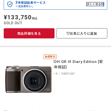
3
年保証延長サービス
詳しく見る
※追加費用なし
¥133,750
定
税込
価
SOLD OUT
商品詳細を見る
お気に入りに追加
抽選販売
＊RICOH GR III Diary Edition [安
心の3年保証]
商品コード：S0001247