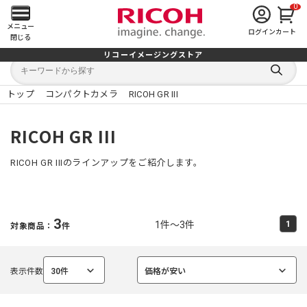
0
メ
メニュー
ログイン
カート
閉じる
イ
リコーイメージングストア
キ
キ
ン
ー
ー
検
ワ
ワ
索
ー
ー
トップ
コンパクトカメラ
RICOH GR III
す
メ
ド
ド
る
検
か
索
ら
ニ
RICOH GR III
探
す
ュ
RICOH GR IIIのラインアップをご紹介します。
ー
を
3
1件～3件
1
対象商品：
件
開
く
表示件数
30件
価格が安い
選
選
択
択
中
中