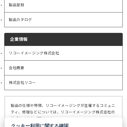
製品登録
製品カタログ
企業情報
リコーイメージング株式会社
（新
し
い
会社概要
（新
タ
し
ブ
い
で
株式会社リコー
（新
タ
開
し
ブ
く）
い
で
タ
開
ブ
く）
製品の仕様や特徴、リコーイメージングが主催するコミュニ
で
ティ、修理などについては、リコーイメージング株式会社の
開
公式サイトをご覧ください。
く）
クッキー利用に関する確認