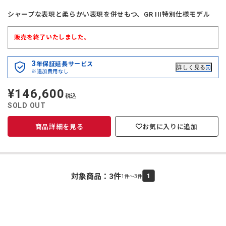
シャープな表現と柔らかい表現を併せもつ、GR III特別仕様モデル
販売を終了いたしました。
3
年保証延長サービス
詳しく見る
※追加費用なし
¥146,600
定
税込
価
SOLD OUT
商品詳細を見る
お気に入りに追加
対象商品：
3
件
1
1件～3件