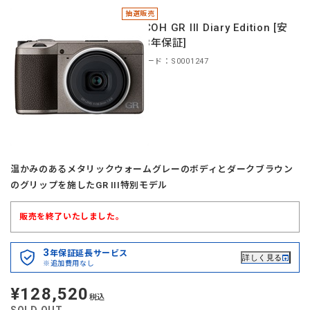
抽選販売
＊RICOH GR III Diary Edition [安
心の3年保証]
商品コード：S0001247
温かみのあるメタリックウォームグレーのボディとダークブラウン
のグリップを施したGR III特別モデル
販売を終了いたしました。
3
年保証延長サービス
詳しく見る
※追加費用なし
¥128,520
定
税込
価