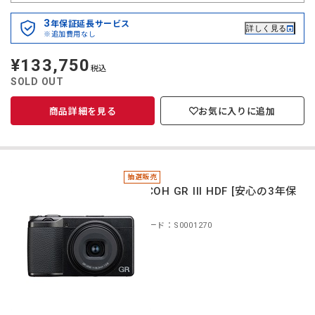
3
年保証延長サービス
詳しく見る
※追加費用なし
¥133,750
定
税込
価
SOLD OUT
商品詳細を見る
お気に入りに追加
抽選販売
＊RICOH GR III HDF [安心の3年保
証]
商品コード：S0001270