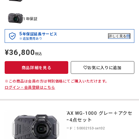
1年保証
5
年保証延長サービス
詳しく見る
※追加費用あり
¥36,800
定
税込
価
商品詳細を見る
お気に入りに追加
※この商品は会員の方は特別価格にてご購入いただけます。
ログイン・会員登録はこちら
PENTAX WG-1000 グレー＋アクセ
サリー4点セット
商品コード：S0002153-set02