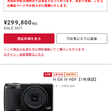
次回の予定は現時点では未定となっております。決まり次第、こちら
の商品ページやお知らせに掲載いたします。
¥299,800
定
税込
価
SOLD OUT
商品詳細を見る
お気に入りに追加
※この商品は会員の方は特別価格にてご購入いただけます。
ログイン・会員登録はこちら
NEW
会員価格
抽選販売
RICOH GR IV HDF【1年保証】
商品コード：S0001566