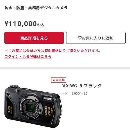
防水・防塵・業務用デジタルカメラ
¥110,000
定
税込
価
商品詳細を見る
お気に入りに追加
※この商品は会員の方は特別価格にてご購入いただけます。
ログイン・会員登録はこちら
会員価格
PENTAX WG-8 ブラック
商品コード：S0001490