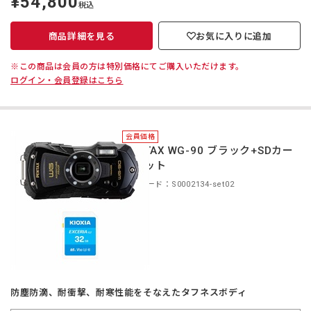
¥54,800
税込
価
商品詳細を見る
お気に入りに追加
※この商品は会員の方は特別価格にてご購入いただけます。
ログイン・会員登録はこちら
会員価格
PENTAX WG-90 ブラック+SDカー
ドセット
商品コード：S0002134-set02
防塵防滴、耐衝撃、耐寒性能をそなえたタフネスボディ