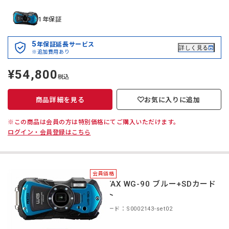
1年保証
5
年保証延長サービス
詳しく見る
※追加費用あり
¥54,800
定
税込
価
商品詳細を見る
お気に入りに追加
※この商品は会員の方は特別価格にてご購入いただけます。
ログイン・会員登録はこちら
会員価格
PENTAX WG-90 ブルー+SDカード
セット
商品コード：S0002143-set02