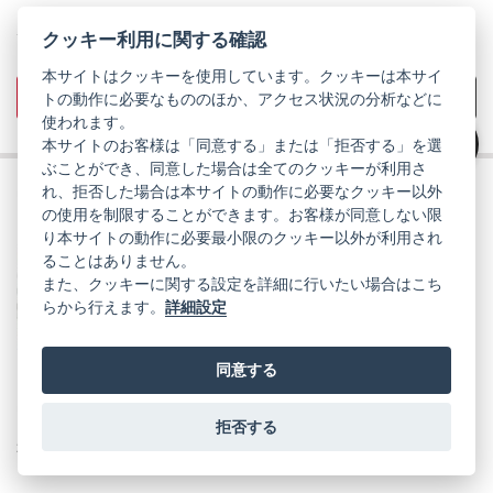
クッキー利用に関する確認
¥43,480
定
税込
価
本サイトはクッキーを使用しています。クッキーは本サイ
トの動作に必要なもののほか、アクセス状況の分析などに
商品詳細を見る
お気に入りに追加
使われます。
本サイトのお客様は「同意する」または「拒否する」を選
絞り込み
ぶことができ、同意した場合は全てのクッキーが利用さ
れ、拒否した場合は本サイトの動作に必要なクッキー以外
会員価格
の使用を制限することができます。お客様が同意しない限
PENTAX WG-1000 オリーブ
り本サイトの動作に必要最小限のクッキー以外が利用され
商品コード：S0002162
ることはありません。
また、クッキーに関する設定を詳細に行いたい場合はこち
らから行えます。
詳細設定
同意する
拒否する
本格防水アウトドアカメラ