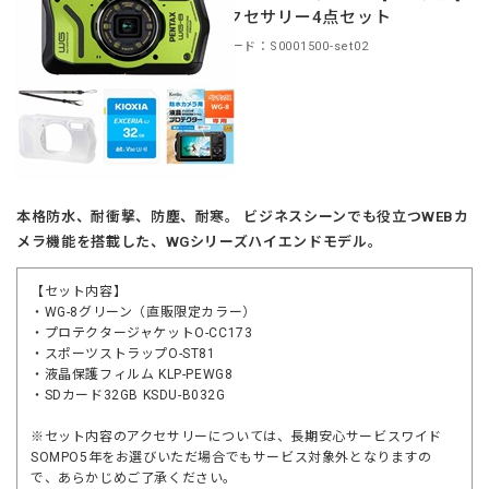
＋アクセサリー4点セット
商品コード：S0001500-set02
本格防水、耐衝撃、防塵、耐寒。 ビジネスシーンでも役立つWEBカ
メラ機能を搭載した、WGシリーズハイエンドモデル。
【セット内容】
・WG-8グリーン（直販限定カラー）
・プロテクタージャケットO-CC173
・スポーツストラップO-ST81
・液晶保護フィルム KLP-PEWG8
・SDカード32GB KSDU-B032G
※セット内容のアクセサリーについては、長期安心サービスワイド
SOMPO5年をお選びいただ場合でもサービス対象外となりますの
で、あらかじめご了承ください。