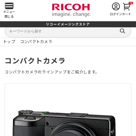
0
メ
メニュー
ログイン
カート
閉じる
イ
リコーイメージングストア
キ
キ
ン
ー
ー
検
ワ
ワ
索
ー
ー
トップ
コンパクトカメラ
す
メ
ド
ド
る
検
か
索
ら
ニ
コンパクトカメラ
探
す
ュ
コンパクトカメラのラインアップをご紹介します。
ー
を
開
く