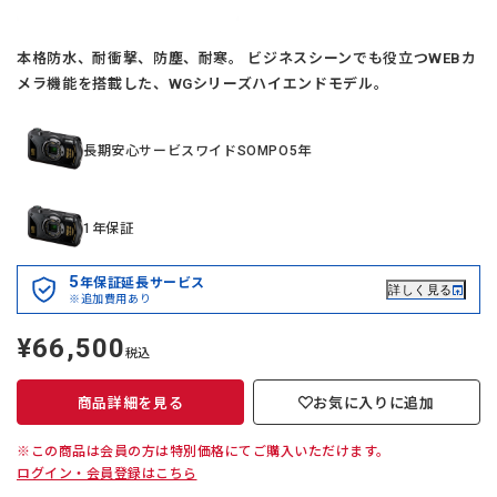
本格防水、耐衝撃、防塵、耐寒。 ビジネスシーンでも役立つWEBカ
メラ機能を搭載した、WGシリーズハイエンドモデル。
長期安心サービスワイドSOMPO5年
1年保証
5
年保証延長サービス
詳しく見る
※追加費用あり
¥66,500
定
税込
価
商品詳細を見る
お気に入りに追加
※この商品は会員の方は特別価格にてご購入いただけます。
ログイン・会員登録はこちら