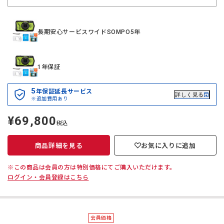
長期安心サービスワイドSOMPO5年
1年保証
5
年保証延長サービス
詳しく見る
※追加費用あり
¥69,800
定
税込
価
商品詳細を見る
お気に入りに追加
※この商品は会員の方は特別価格にてご購入いただけます。
ログイン・会員登録はこちら
会員価格