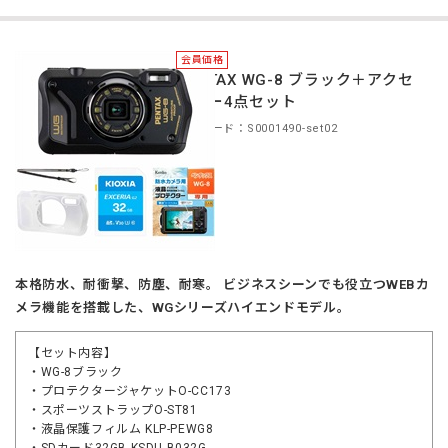
会員価格
PENTAX WG-8 ブラック＋アクセ
サリー4点セット
商品コード：S0001490-set02
本格防水、耐衝撃、防塵、耐寒。 ビジネスシーンでも役立つWEBカ
メラ機能を搭載した、WGシリーズハイエンドモデル。
【セット内容】
・WG-8ブラック
・プロテクタージャケットO-CC173
・スポーツストラップO-ST81
・液晶保護フィルム KLP-PEWG8