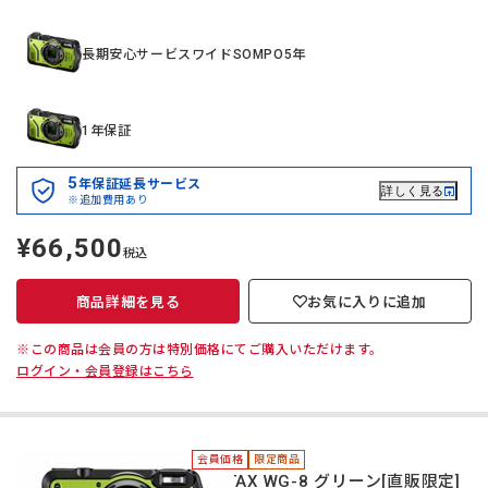
長期安心サービスワイドSOMPO5年
1年保証
5
年保証延長サービス
詳しく見る
※追加費用あり
¥66,500
定
税込
価
商品詳細を見る
お気に入りに追加
※この商品は会員の方は特別価格にてご購入いただけます。
ログイン・会員登録はこちら
会員価格
限定商品
PENTAX WG-8 グリーン[直販限定]