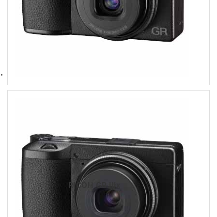
RICOH GR IIIx