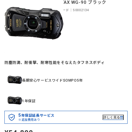
PENTAX WG-90 ブラック
商品コード：S0002134
防塵防滴、耐衝撃、耐寒性能をそなえたタフネスボディ
長期安心サービスワイドSOMPO5年
1年保証
5
年保証延長サービス
詳しく見る
※追加費用あり
定