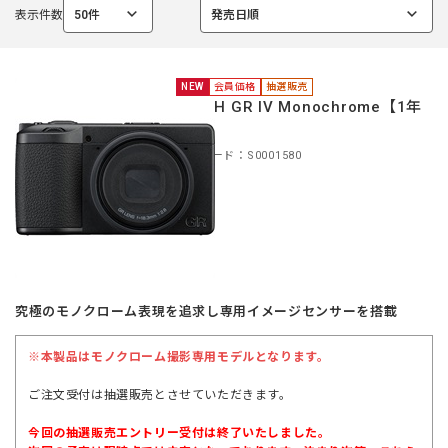
表示件数
50件
発売日順
選
選
択
択
中
中
NEW
会員価格
抽選販売
RICOH GR IV Monochrome【1年
保証】
商品コード：S0001580
究極のモノクローム表現を追求し専用イメージセンサーを搭載
※本製品はモノクローム撮影専用モデルとなります。
ご注文受付は抽選販売とさせていただきます。
今回の抽選販売エントリー受付は終了いたしました。