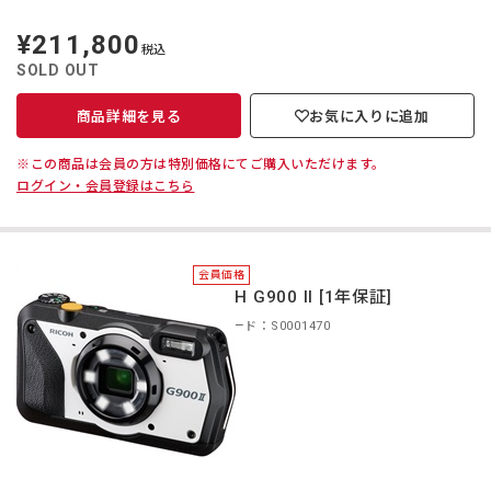
¥211,800
定
税込
価
SOLD OUT
商品詳細を見る
お気に入りに追加
※この商品は会員の方は特別価格にてご購入いただけます。
ログイン・会員登録はこちら
会員価格
RICOH G900 II [1年保証]
商品コード：S0001470