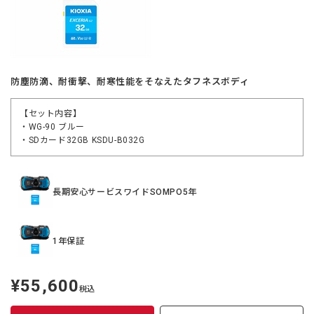
防塵防滴、耐衝撃、耐寒性能をそなえたタフネスボディ
【セット内容】
・WG-90 ブルー
・SDカード32GB KSDU-B032G
長期安心サービスワイドSOMPO5年
1年保証
¥55,600
定
税込
価