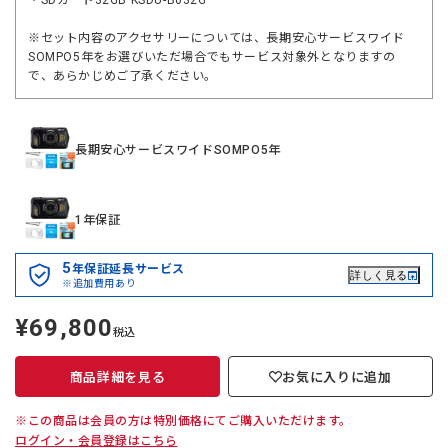
・SDカード32GB KSDU-B032G
※セット内容のアクセサリーについては、長期安心サービスワイド
SOMPO5年をお選びいただ場合でもサービス対象外となりますの
で、あらかじめご了承ください。
長期安心サービスワイドSOMPO5年
1年保証
5
年保証延長サービス
詳しく見る
※追加費用あり
¥69,800
定
税込
価
商品詳細を見る
お気に入りに追加
※この商品は会員の方は特別価格にてご購入いただけます。
ログイン・会員登録はこちら