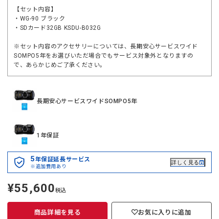
【セット内容】
・WG-90 ブラック
・SDカード32GB KSDU-B032G
※セット内容のアクセサリーについては、長期安心サービスワイド
SOMPO5年をお選びいただ場合でもサービス対象外となりますの
で、あらかじめご了承ください。
長期安心サービスワイドSOMPO5年
1年保証
5
年保証延長サービス
詳しく見る
※追加費用あり
¥55,600
定
税込
価
商品詳細を見る
お気に入りに追加