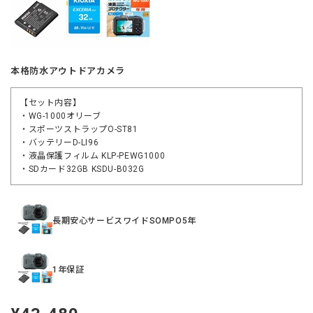
本格防水アウトドアカメラ
【セット内容】
・WG-1000オリーブ
・スポーツストラップO-ST81
・バッテリーD-LI96
・液晶保護フィルム KLP-PEWG1000
・SDカード32GB KSDU-B032G
長期安心サービスワイドSOMPO5年
1年保証
定