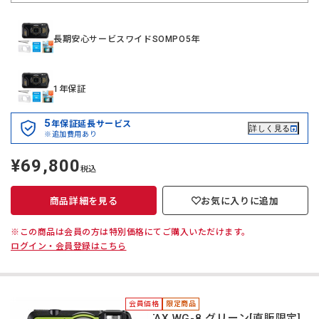
長期安心サービスワイドSOMPO5年
1年保証
5
年保証延長サービス
詳しく見る
※追加費用あり
¥69,800
定
税込
価
商品詳細を見る
お気に入りに追加
※この商品は会員の方は特別価格にてご購入いただけます。
ログイン・会員登録はこちら
会員価格
限定商品
PENTAX WG-8 グリーン[直販限定]