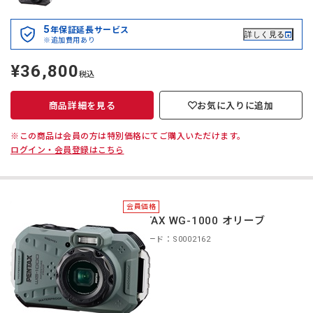
5
年保証延長サービス
詳しく見る
※追加費用あり
¥36,800
定
税込
価
商品詳細を見る
お気に入りに追加
※この商品は会員の方は特別価格にてご購入いただけます。
ログイン・会員登録はこちら
会員価格
PENTAX WG-1000 オリーブ
商品コード：S0002162