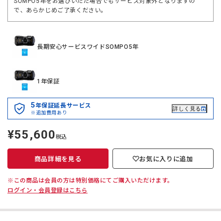
SOMPO5年をお選びいただ場合でもサービス対象外となりますの
で、あらかじめご了承ください。
長期安心サービスワイドSOMPO5年
1年保証
5
年保証延長サービス
詳しく見る
※追加費用あり
¥55,600
定
税込
価
商品詳細を見る
お気に入りに追加
※この商品は会員の方は特別価格にてご購入いただけます。
ログイン・会員登録はこちら