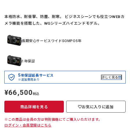
本格防水、耐衝撃、防塵、耐寒。 ビジネスシーンでも役立つWEBカ
メラ機能を搭載した、WGシリーズハイエンドモデル。
長期安心サービスワイドSOMPO5年
1年保証
5
年保証延長サービス
詳しく見る
※追加費用あり
¥66,500
定
税込
価
商品詳細を見る
お気に入りに追加
※この商品は会員の方は特別価格にてご購入いただけます。
ログイン・会員登録はこちら