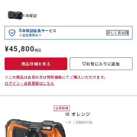
1年保証
5
年保証延長サービス
詳しく見る
※追加費用あり
¥45,800
定
税込
価
商品詳細を見る
お気に入りに追加
※この商品は会員の方は特別価格にてご購入いただけます。
ログイン・会員登録はこちら
会員価格
WG-80 オレンジ
商品コード：S0003126