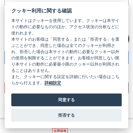
クッキー利用に関する確認
本サイトはクッキーを使用しています。クッキーは本サイ
長期安心サービスワイドSOMPO5年
トの動作に必要なもののほか、アクセス状況の分析などに
使われます。
本サイトのお客様は「同意する」または「拒否する」を選
1年保証
絞り込み
ぶことができ、同意した場合は全てのクッキーが利用さ
れ、拒否した場合は本サイトの動作に必要なクッキー以外
5
年保証延長サービス
の使用を制限することができます。お客様が同意しない限
詳しく見る
※追加費用あり
り本サイトの動作に必要最小限のクッキー以外が利用され
ることはありません。
¥69,800
定
税込
また、クッキーに関する設定を詳細に行いたい場合はこち
価
らから行えます。
詳細設定
商品詳細を見る
お気に入りに追加
同意する
※この商品は会員の方は特別価格にてご購入いただけます。
ログイン・会員登録はこちら
拒否する
会員価格