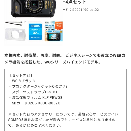
サリー4点セット
商品コード：S0001490-set02
本格防水、耐衝撃、防塵、耐寒。 ビジネスシーンでも役立つWEBカ
メラ機能を搭載した、WGシリーズハイエンドモデル。
【セット内容】
・WG-8ブラック
・プロテクタージャケットO-CC173
・スポーツストラップO-ST81
・液晶保護フィルム KLP-PEWG8
・SDカード32GB KSDU-B032G
※セット内容のアクセサリーについては、長期安心サービスワイド
SOMPO5年をお選びいただ場合でもサービス対象外となりますの
で、あらかじめご了承ください。