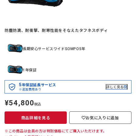
防塵防滴、耐衝撃、耐寒性能をそなえたタフネスボディ
長期安心サービスワイドSOMPO5年
1年保証
5
年保証延長サービス
詳しく見る
※追加費用あり
¥54,800
定
税込
価
商品詳細を見る
お気に入りに追加
※この商品は会員の方は特別価格にてご購入いただけます。