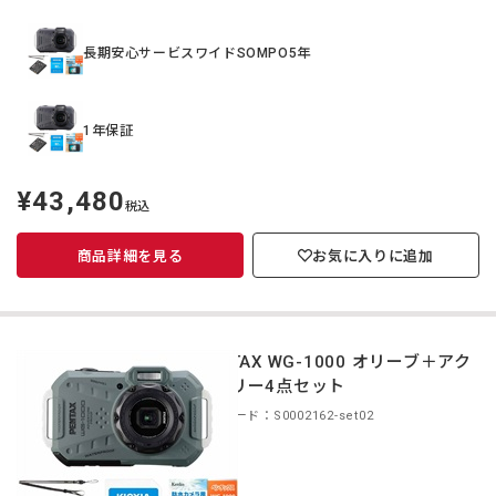
長期安心サービスワイドSOMPO5年
1年保証
¥43,480
定
税込
価
商品詳細を見る
お気に入りに追加
PENTAX WG-1000 オリーブ＋アク
セサリー4点セット
商品コード：S0002162-set02