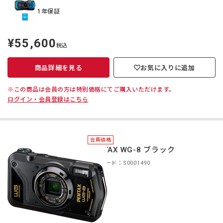
1年保証
¥55,600
定
税込
価
商品詳細を見る
お気に入りに追加
※この商品は会員の方は特別価格にてご購入いただけます。
ログイン・会員登録はこちら
会員価格
PENTAX WG-8 ブラック
商品コード：S0001490