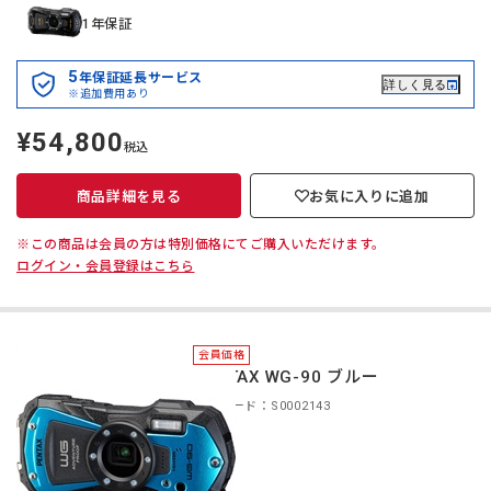
1年保証
5
年保証延長サービス
詳しく見る
※追加費用あり
¥54,800
定
税込
価
商品詳細を見る
お気に入りに追加
※この商品は会員の方は特別価格にてご購入いただけます。
ログイン・会員登録はこちら
会員価格
PENTAX WG-90 ブルー
商品コード：S0002143