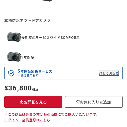
本格防水アウトドアカメラ
長期安心サービスワイドSOMPO5年
1年保証
5
年保証延長サービス
詳しく見る
※追加費用あり
¥36,800
定
税込
価
商品詳細を見る
お気に入りに追加
※この商品は会員の方は特別価格にてご購入いただけます。
ログイン・会員登録はこちら