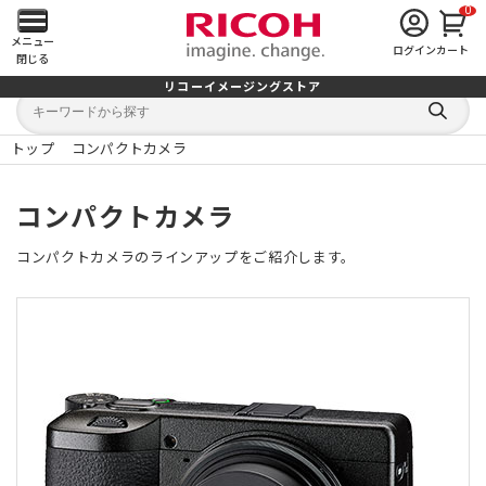
0
メ
メニュー
ログイン
カート
閉じる
イ
リコーイメージングストア
キ
キ
ン
ー
ー
検
ワ
ワ
索
ー
ー
トップ
コンパクトカメラ
す
メ
ド
ド
る
検
か
索
ら
ニ
コンパクトカメラ
探
す
ュ
コンパクトカメラのラインアップをご紹介します。
ー
を
開
く