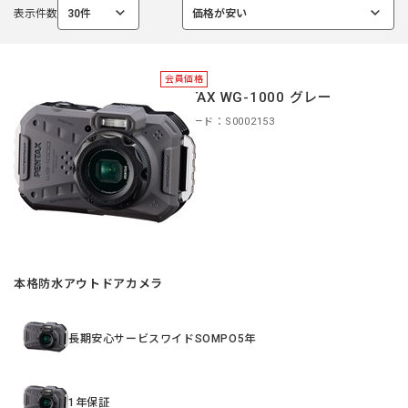
表示件数
30件
価格が安い
選
選
択
択
中
中
会員価格
PENTAX WG-1000 グレー
商品コード：S0002153
本格防水アウトドアカメラ
長期安心サービスワイドSOMPO5年
1年保証