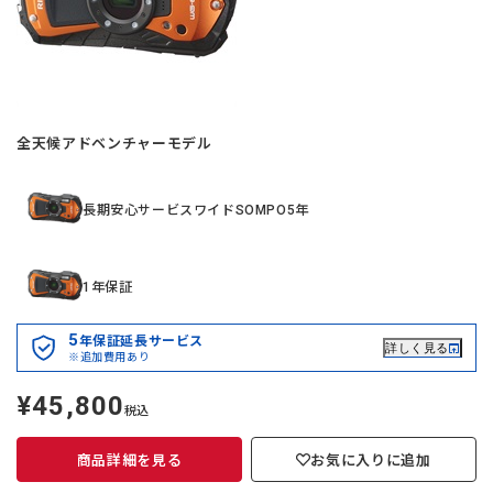
全天候アドベンチャーモデル
長期安心サービスワイドSOMPO5年
1年保証
5
年保証延長サービス
詳しく見る
※追加費用あり
¥45,800
定
税込
価
商品詳細を見る
お気に入りに追加