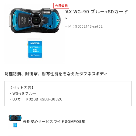
会員価格
PENTAX WG-90 ブルー+SDカード
セット
商品コード：S0002143-set02
防塵防滴、耐衝撃、耐寒性能をそなえたタフネスボディ
【セット内容】
・WG-90 ブルー
・SDカード32GB KSDU-B032G
長期安心サービスワイドSOMPO5年