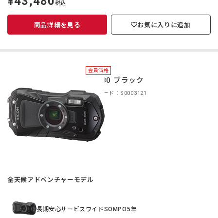
¥43,480
税込
価
商品詳細を見る
お気に入りに追加
会員価格
WG-80 ブラック
商品コード：S0003121
全天候アドベンチャーモデル
長期安心サービスワイドSOMPO5年