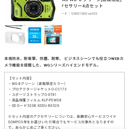
＋アクセサリー4点セット
商品コード：S0001500-set02
本格防水、耐衝撃、防塵、耐寒。 ビジネスシーンでも役立つWEBカ
メラ機能を搭載した、WGシリーズハイエンドモデル。
【セット内容】
・WG-8グリーン（直販限定カラー）
・プロテクタージャケットO-CC173
・スポーツストラップO-ST81
・液晶保護フィルム KLP-PEWG8
・SDカード32GB KSDU-B032G
※セット内容のアクセサリーについては、長期安心サービスワイド
SOMPO5年をお選びいただ場合でもサービス対象外となりますの
で、あらかじめご了承ください。