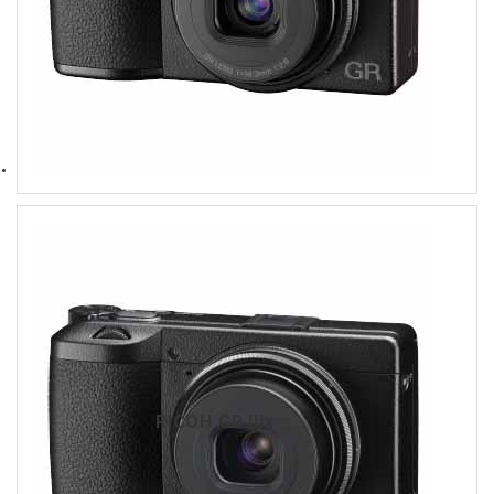
RICOH GR IIIx