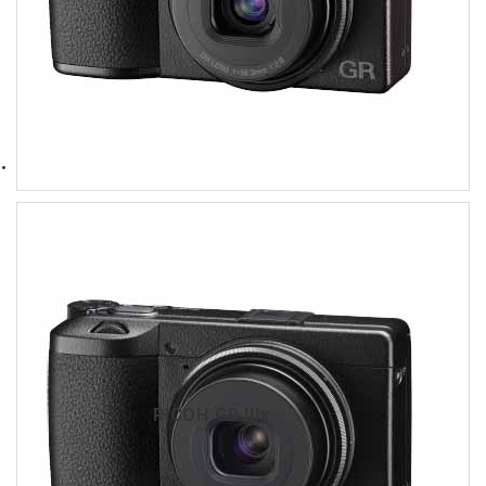
RICOH GR IIIx