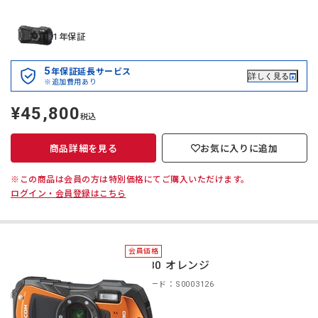
1年保証
5
年保証延長サービス
詳しく見る
※追加費用あり
¥45,800
定
税込
価
商品詳細を見る
お気に入りに追加
※この商品は会員の方は特別価格にてご購入いただけます。
ログイン・会員登録はこちら
会員価格
WG-80 オレンジ
商品コード：S0003126