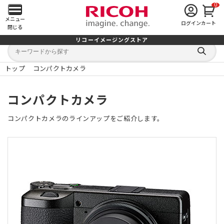
0
メ
メニュー
ログイン
カート
閉じる
イ
リコーイメージングストア
キ
キ
ン
ー
ー
検
ワ
ワ
索
ー
ー
トップ
コンパクトカメラ
す
メ
ド
ド
る
検
か
索
ら
ニ
コンパクトカメラ
探
す
ュ
コンパクトカメラのラインアップをご紹介します。
ー
を
開
く