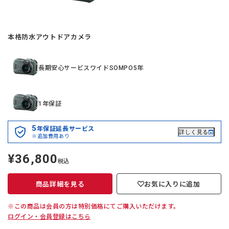
本格防水アウトドアカメラ
長期安心サービスワイドSOMPO5年
1年保証
5
年保証延長サービス
詳しく見る
※追加費用あり
¥36,800
定
税込
価
商品詳細を見る
お気に入りに追加
※この商品は会員の方は特別価格にてご購入いただけます。
ログイン・会員登録はこちら