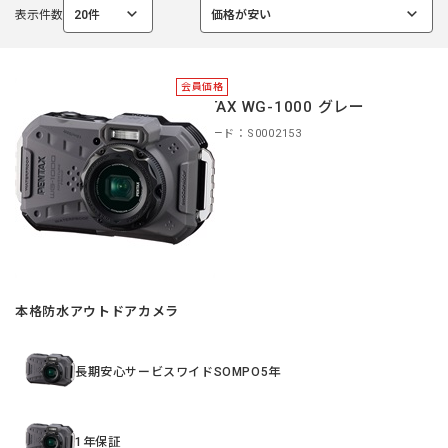
表示件数
20件
価格が安い
選
選
択
択
中
中
会員価格
PENTAX WG-1000 グレー
商品コード：S0002153
本格防水アウトドアカメラ
長期安心サービスワイドSOMPO5年
1年保証