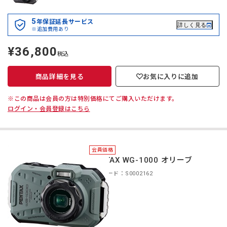
5
年保証延長サービス
詳しく見る
※追加費用あり
¥36,800
定
税込
価
商品詳細を見る
お気に入りに追加
※この商品は会員の方は特別価格にてご購入いただけます。
ログイン・会員登録はこちら
会員価格
PENTAX WG-1000 オリーブ
商品コード：S0002162