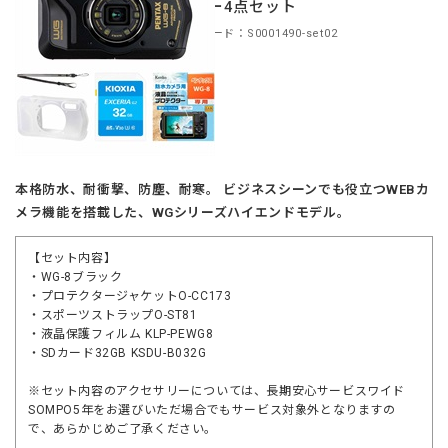
サリー4点セット
商品コード：S0001490-set02
本格防水、耐衝撃、防塵、耐寒。 ビジネスシーンでも役立つWEBカ
メラ機能を搭載した、WGシリーズハイエンドモデル。
【セット内容】
・WG-8ブラック
・プロテクタージャケットO-CC173
・スポーツストラップO-ST81
・液晶保護フィルム KLP-PEWG8
・SDカード32GB KSDU-B032G
※セット内容のアクセサリーについては、長期安心サービスワイド
SOMPO5年をお選びいただ場合でもサービス対象外となりますの
で、あらかじめご了承ください。