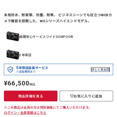
本格防水、耐衝撃、防塵、耐寒。 ビジネスシーンでも役立つWEBカ
メラ機能を搭載した、WGシリーズハイエンドモデル。
長期安心サービスワイドSOMPO5年
1年保証
5
年保証延長サービス
詳しく見る
※追加費用あり
¥66,500
定
税込
価
商品詳細を見る
お気に入りに追加
※この商品は会員の方は特別価格にてご購入いただけます。
ログイン・会員登録はこちら