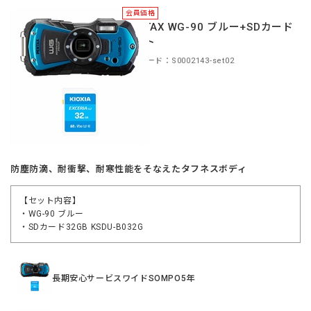
会員価格
PENTAX WG-90 ブルー+SDカード
セット
商品コード：S0002143-set02
防塵防滴、耐衝撃、耐寒性能をそなえたタフネスボディ
【セット内容】
・WG-90 ブルー
・SDカード32GB KSDU-B032G
長期安心サービスワイドSOMPO5年