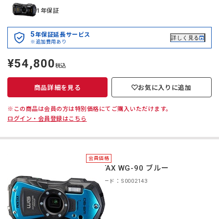
1年保証
5
年保証延長サービス
詳しく見る
※追加費用あり
¥54,800
定
税込
価
商品詳細を見る
お気に入りに追加
※この商品は会員の方は特別価格にてご購入いただけます。
ログイン・会員登録はこちら
会員価格
PENTAX WG-90 ブルー
商品コード：S0002143