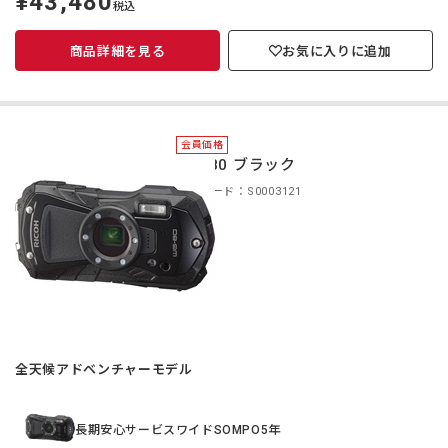
¥43,480
税込
価
商品詳細を見る
お気に入りに追加
会員価格
WG-80 ブラック
商品コード：S0003121
全天候アドベンチャーモデル
長期安心サービスワイドSOMPO5年