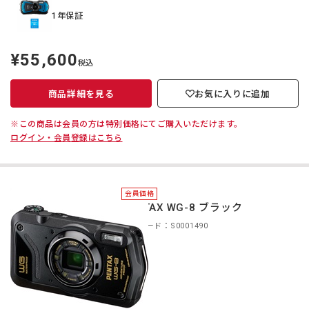
1年保証
¥55,600
定
税込
価
商品詳細を見る
お気に入りに追加
※この商品は会員の方は特別価格にてご購入いただけます。
ログイン・会員登録はこちら
会員価格
PENTAX WG-8 ブラック
商品コード：S0001490