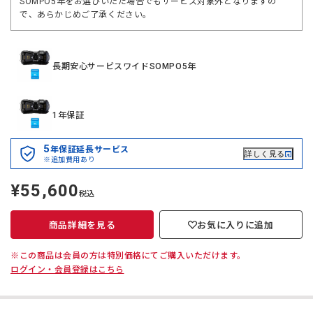
SOMPO5年をお選びいただ場合でもサービス対象外となりますの
で、あらかじめご了承ください。
長期安心サービスワイドSOMPO5年
1年保証
5
年保証延長サービス
詳しく見る
※追加費用あり
¥55,600
定
税込
価
商品詳細を見る
お気に入りに追加
※この商品は会員の方は特別価格にてご購入いただけます。
ログイン・会員登録はこちら