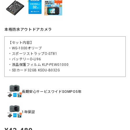
本格防水アウトドアカメラ
【セット内容】
・WG-1000オリーブ
・スポーツストラップO-ST81
・バッテリーD-LI96
・液晶保護フィルム KLP-PEWG1000
・SDカード32GB KSDU-B032G
長期安心サービスワイドSOMPO5年
1年保証
定