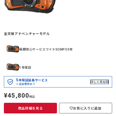
全天候アドベンチャーモデル
長期安心サービスワイドSOMPO5年
1年保証
5
年保証延長サービス
詳しく見る
※追加費用あり
¥45,800
定
税込
価
商品詳細を見る
お気に入りに追加