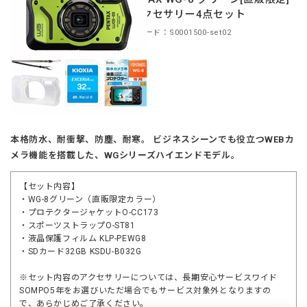
＋アクセサリー4点セット
商品コード：S0001500-set02
本格防水、耐衝撃、防塵、耐寒。 ビジネスシーンでも役立つWEBカ
メラ機能を搭載した、WGシリーズハイエンドモデル。
【セット内容】
・WG-8グリーン（直販限定カラー）
・プロテクタージャケットO-CC173
・スポーツストラップO-ST81
・液晶保護フィルム KLP-PEWG8
・SDカード32GB KSDU-B032G
※セット内容のアクセサリーについては、長期安心サービスワイド
SOMPO5年をお選びいただ場合でもサービス対象外となりますの
で、あらかじめご了承ください。