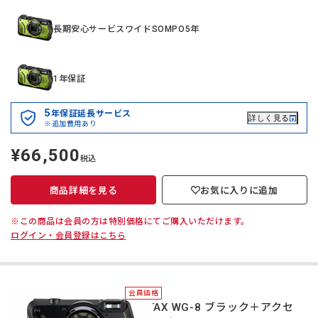
長期安心サービスワイドSOMPO5年
1年保証
5
年保証延長サービス
詳しく見る
※追加費用あり
¥66,500
定
税込
価
商品詳細を見る
お気に入りに追加
※この商品は会員の方は特別価格にてご購入いただけます。
ログイン・会員登録はこちら
会員価格
PENTAX WG-8 ブラック＋アクセ