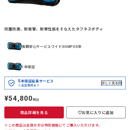
防塵防滴、耐衝撃、耐寒性能をそなえたタフネスボディ
長期安心サービスワイドSOMPO5年
1年保証
5
年保証延長サービス
詳しく見る
※追加費用あり
¥54,800
定
税込
価
商品詳細を見る
お気に入りに追加
※この商品は会員の方は特別価格にてご購入いただけます。