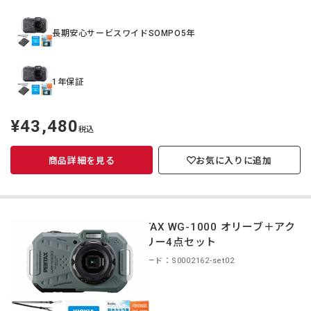
長期安心サービスワイドSOMPO5年
1年保証
¥43,480
定
税込
価
商品詳細を見る
お気に入りに追加
PENTAX WG-1000 オリーブ＋アク
セサリー4点セット
商品コード：S0002162-set02