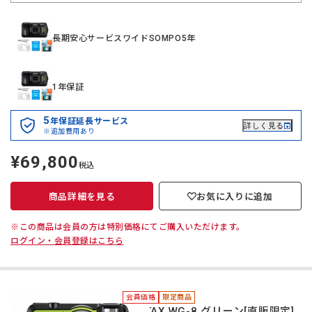
長期安心サービスワイドSOMPO5年
1年保証
5
年保証延長サービス
詳しく見る
※追加費用あり
¥69,800
定
税込
価
商品詳細を見る
お気に入りに追加
※この商品は会員の方は特別価格にてご購入いただけます。
ログイン・会員登録はこちら
会員価格
限定商品
PENTAX WG-8 グリーン[直販限定]