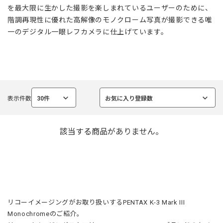
を最大限に生かした撮影を楽しまれているユーザーのために、
階調再現性に優れた高解像のモノクローム写真が撮影できる唯
一のデジタル一眼レフカメラに仕上げています。
表示件数
30件
お気に入り登録数
選
選
択
択
中
中
該当する商品がありません。
リコーイメージングがお取り扱いするPENTAX K-3 Mark III
Monochromeのご紹介。