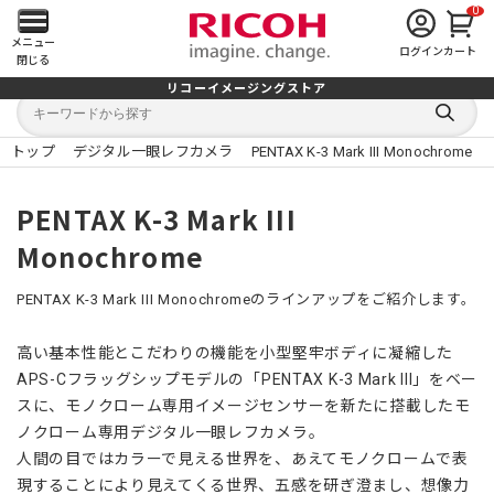
0
メ
メニュー
ログイン
カート
閉じる
イ
リコーイメージングストア
キ
キ
ン
ー
ー
検
ワ
ワ
索
ー
ー
トップ
デジタル一眼レフカメラ
PENTAX K-3 Mark III Monochrome
す
メ
ド
ド
る
検
か
索
ら
ニ
PENTAX K-3 Mark III
探
す
Monochrome
ュ
ー
PENTAX K-3 Mark III Monochromeのラインアップをご紹介します。
を
高い基本性能とこだわりの機能を小型堅牢ボディに凝縮した
APS-Cフラッグシップモデルの「PENTAX K-3 Mark III」をベー
開
スに、モノクローム専用イメージセンサーを新たに搭載したモ
く
ノクローム専用デジタル一眼レフカメラ。
人間の目ではカラーで見える世界を、あえてモノクロームで表
現することにより見えてくる世界、五感を研ぎ澄まし、想像力