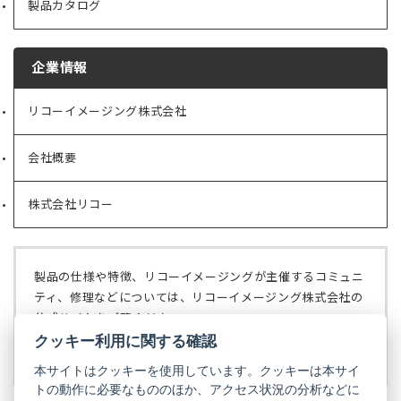
製品カタログ
企業情報
リコーイメージング株式会社
（新
し
い
会社概要
（新
タ
し
ブ
い
で
株式会社リコー
（新
タ
開
し
ブ
く）
い
で
タ
開
ブ
く）
製品の仕様や特徴、リコーイメージングが主催するコミュニ
で
ティ、修理などについては、リコーイメージング株式会社の
開
公式サイトをご覧ください。
く）
クッキー利用に関する確認
リコーイメージング株式会社の公式サイト
（新
し
本サイトはクッキーを使用しています。クッキーは本サイ
い
トの動作に必要なもののほか、アクセス状況の分析などに
タ