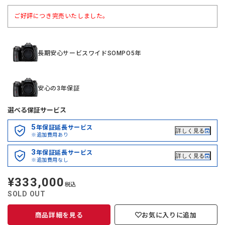
ご好評につき完売いたしました。
長期安心サービスワイドSOMPO5年
安心の3年保証
選べる保証サービス
5
年保証延長サービス
詳しく見る
※追加費用あり
3
年保証延長サービス
詳しく見る
※追加費用なし
¥333,000
定
税込
価
SOLD OUT
商品詳細を見る
お気に入りに追加