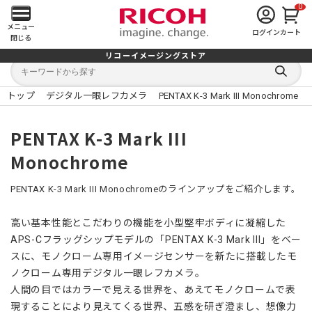
0
メ
メニュー
ログイン
カート
閉じる
イ
リコーイメージングストア
キ
キ
ン
ー
ー
検
ワ
ワ
索
ー
ー
トップ
デジタル一眼レフカメラ
PENTAX K-3 Mark III Monochrome
す
メ
ド
ド
る
検
か
索
ら
ニ
PENTAX K-3 Mark III
探
す
Monochrome
ュ
ー
PENTAX K-3 Mark III Monochromeのラインアップをご紹介します。
を
高い基本性能とこだわりの機能を小型堅牢ボディに凝縮した
APS-Cフラッグシップモデルの「PENTAX K-3 Mark III」をベー
開
スに、モノクローム専用イメージセンサーを新たに搭載したモ
く
ノクローム専用デジタル一眼レフカメラ。
人間の目ではカラーで見える世界を、あえてモノクロームで表
現することにより見えてくる世界、五感を研ぎ澄まし、想像力