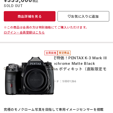
¥333,000
税込
価
SOLD OUT
商品詳細を見る
お気に入りに追加
※この商品は会員の方は特別価格にてご購入いただけます。
ログイン・会員登録はこちら
会員価格
限定商品
＊限定特価！PENTAX K-3 Mark III
Monochrome Matte Black
Edition ボディキット（直販限定モ
デル）
商品コード：S0001266
究極のモノクローム写真を目指して専用イメージセンサーを搭載