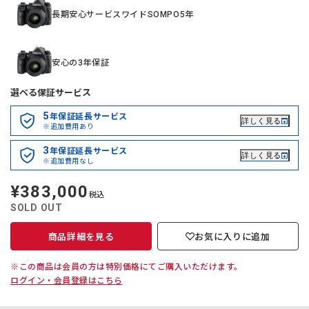
長期安心サービスワイドSOMPO5年
安心の3年保証
選べる保証サービス
5
年保証延長サービス
詳しく見る
※追加費用あり
3
年保証延長サービス
詳しく見る
※追加費用なし
¥383,000
定
税込
価
SOLD OUT
商品詳細を見る
お気に入りに追加
※この商品は会員の方は特別価格にてご購入いただけます。
ログイン・会員登録はこちら