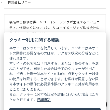
で
株式会社リコー
（新
タ
開
し
ブ
く）
い
で
タ
開
ブ
く）
製品の仕様や特徴、リコーイメージングが主催するコミュニ
で
ティ、修理などについては、リコーイメージング株式会社の
開
公式サイトをご覧ください。
く）
クッキー利用に関する確認
リコーイメージング株式会社の公式サイト
（新
し
本サイトはクッキーを使用しています。クッキーは本サイ
い
トの動作に必要なもののほか、アクセス状況の分析などに
タ
使われます。
ブ
本サイトのお客様は「同意する」または「拒否する」を選
で
ぶことができ、同意した場合は全てのクッキーが利用さ
PENTAX
開
れ、拒否した場合は本サイトの動作に必要なクッキー以外
く）
PENTAX
PENTAX
PENTAX
PENTAX
PENTAX
の使用を制限することができます。お客様が同意しない限
の
の
の
の
の
り本サイトの動作に必要最小限のクッキー以外が利用され
公
公
公
公
公
式
式
式
式
式
ることはありません。
GR
LINE（新
X（新
Instagram（新
Facebook（新
YouTube（新
また、クッキーに関する設定を詳細に行いたい場合はこち
し
し
し
し
し
らから行えます。
詳細設定
い
い
い
い
い
GR
GR
GR
GR
GR
タ
の
タ
の
タ
の
タ
の
タ
の
ブ
公
ブ
公
ブ
公
ブ
公
ブ
公
絞り込み
で
式
で
式
で
式
で
式
で
式