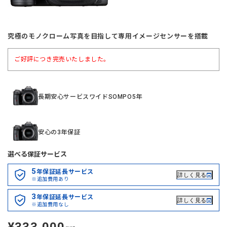
究極のモノクローム写真を目指して専用イメージセンサーを搭載
ご好評につき完売いたしました。
長期安心サービスワイドSOMPO5年
安心の3年保証
選べる保証サービス
5
年保証延長サービス
詳しく見る
※追加費用あり
3
年保証延長サービス
詳しく見る
※追加費用なし
定