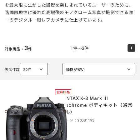
を最大限に生かした撮影を楽しまれているユーザーのために、
階調再現性に優れた高解像のモノクローム写真が撮影できる唯
一のデジタル一眼レフカメラに仕上げています。
3
1件～3件
1
対象商品：
件
表示件数
20件
価格が安い
選
選
択
択
中
中
会員価格
＊PENTAX K-3 Mark III
Monochrome ボディキット（通常
モデル）
商品コード：S0001193