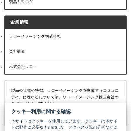
製品カタログ
企業情報
リコーイメージング株式会社
（新
し
い
会社概要
（新
タ
し
ブ
い
で
株式会社リコー
（新
タ
開
し
ブ
く）
い
で
タ
開
ブ
く）
製品の仕様や特徴、リコーイメージングが主催するコミュニ
で
ティ、修理などについては、リコーイメージング株式会社の
開
公式サイトをご覧ください。
く）
クッキー利用に関する確認
リコーイメージング株式会社の公式サイト
（新
し
本サイトはクッキーを使用しています。クッキーは本サイ
い
トの動作に必要なもののほか、アクセス状況の分析などに
タ