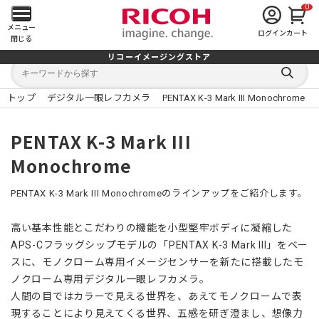
0
メ
メニュー
ログイン
カート
閉じる
イ
リコーイメージングストア
キ
キ
ン
ー
ー
検
ワ
ワ
索
ー
ー
トップ
デジタル一眼レフカメラ
PENTAX K-3 Mark III Monochrome
す
メ
ド
ド
る
検
か
索
ら
ニ
PENTAX K-3 Mark III
探
す
Monochrome
ュ
ー
PENTAX K-3 Mark III Monochromeのラインアップをご紹介します。
を
高い基本性能とこだわりの機能を小型堅牢ボディに凝縮した
APS-Cフラッグシップモデルの「PENTAX K-3 Mark III」をベー
開
スに、モノクローム専用イメージセンサーを新たに搭載したモ
く
ノクローム専用デジタル一眼レフカメラ。
人間の目ではカラーで見える世界を、あえてモノクロームで表
現することにより見えてくる世界、五感を研ぎ澄まし、想像力