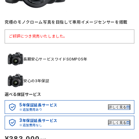
究極のモノクローム写真を目指して専用イメージセンサーを搭載
ご好評につき完売いたしました。
長期安心サービスワイドSOMPO5年
安心の3年保証
選べる保証サービス
5
年保証延長サービス
詳しく見る
※追加費用あり
3
年保証延長サービス
詳しく見る
※追加費用なし
定