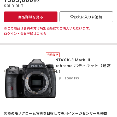
¥383,000
税込
価
SOLD OUT
商品詳細を見る
お気に入りに追加
※この商品は会員の方は特別価格にてご購入いただけます。
ログイン・会員登録はこちら
会員価格
＊PENTAX K-3 Mark III
Monochrome ボディキット（通常
モデル）
商品コード：S0001193
究極のモノクローム写真を目指して専用イメージセンサーを搭載