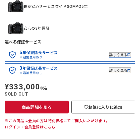
長期安心サービスワイドSOMPO5年
安心の3年保証
選べる保証サービス
5
年保証延長サービス
詳しく見る
※追加費用あり
3
年保証延長サービス
詳しく見る
※追加費用なし
¥333,000
定
税込
価
SOLD OUT
商品詳細を見る
お気に入りに追加
※この商品は会員の方は特別価格にてご購入いただけます。
ログイン・会員登録はこちら