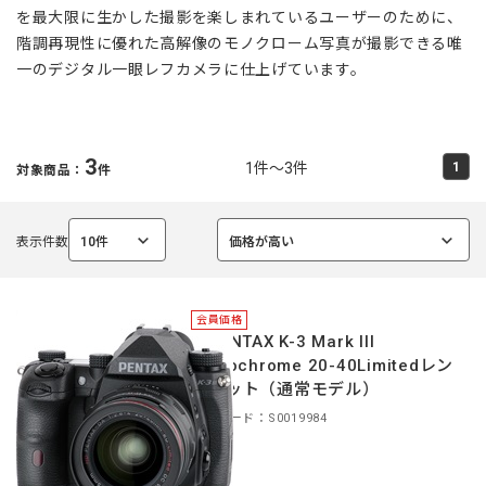
を最大限に生かした撮影を楽しまれているユーザーのために、
階調再現性に優れた高解像のモノクローム写真が撮影できる唯
一のデジタル一眼レフカメラに仕上げています。
3
1件～3件
1
対象商品：
件
表示件数
10件
価格が高い
選
選
択
択
中
中
会員価格
＊PENTAX K-3 Mark III
Monochrome 20-40Limitedレン
ズキット（通常モデル）
商品コード：S0019984