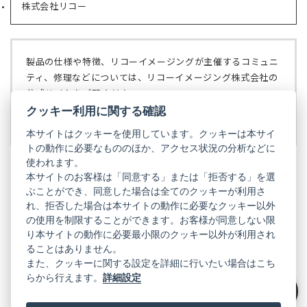
で
株式会社リコー
（新
タ
開
し
ブ
く）
い
で
タ
開
ブ
く）
製品の仕様や特徴、リコーイメージングが主催するコミュニ
で
ティ、修理などについては、リコーイメージング株式会社の
開
公式サイトをご覧ください。
く）
クッキー利用に関する確認
リコーイメージング株式会社の公式サイト
（新
し
本サイトはクッキーを使用しています。クッキーは本サイ
い
トの動作に必要なもののほか、アクセス状況の分析などに
タ
使われます。
ブ
本サイトのお客様は「同意する」または「拒否する」を選
で
ぶことができ、同意した場合は全てのクッキーが利用さ
PENTAX
開
れ、拒否した場合は本サイトの動作に必要なクッキー以外
く）
PENTAX
PENTAX
PENTAX
PENTAX
PENTAX
の使用を制限することができます。お客様が同意しない限
の
の
の
の
の
り本サイトの動作に必要最小限のクッキー以外が利用され
公
公
公
公
公
式
式
式
式
式
ることはありません。
GR
LINE（新
X（新
Instagram（新
Facebook（新
YouTube（新
また、クッキーに関する設定を詳細に行いたい場合はこち
し
し
し
し
し
らから行えます。
詳細設定
い
い
い
い
い
GR
GR
GR
GR
GR
タ
の
タ
の
タ
の
タ
の
タ
の
ブ
公
ブ
公
ブ
公
ブ
公
ブ
公
絞り込み
で
式
で
式
で
式
で
式
で
式