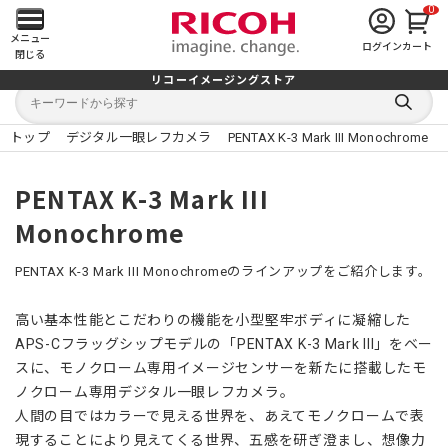
0
メ
メニュー
ログイン
カート
閉じる
イ
リコーイメージングストア
キ
キ
ン
ー
ー
検
ワ
ワ
索
ー
ー
トップ
デジタル一眼レフカメラ
PENTAX K-3 Mark III Monochrome
す
メ
ド
ド
る
検
か
索
ら
ニ
PENTAX K-3 Mark III
探
す
Monochrome
ュ
ー
PENTAX K-3 Mark III Monochromeのラインアップをご紹介します。
を
高い基本性能とこだわりの機能を小型堅牢ボディに凝縮した
APS-Cフラッグシップモデルの「PENTAX K-3 Mark III」をベー
開
スに、モノクローム専用イメージセンサーを新たに搭載したモ
く
ノクローム専用デジタル一眼レフカメラ。
人間の目ではカラーで見える世界を、あえてモノクロームで表
現することにより見えてくる世界、五感を研ぎ澄まし、想像力