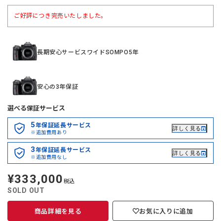
ご好評につき完売いたしました。
長期安心サービスワイドSOMPO5年
安心の3年保証
選べる保証サービス
5
年保証延長サービス
詳しく見る
※追加費用あり
3
年保証延長サービス
詳しく見る
※追加費用なし
¥333,000
定
税込
価
SOLD OUT
商品詳細を見る
お気に入りに追加