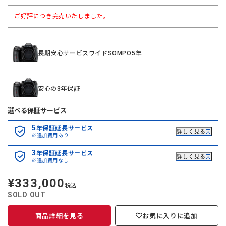
ご好評につき完売いたしました。
長期安心サービスワイドSOMPO5年
安心の3年保証
選べる保証サービス
5
年保証延長サービス
詳しく見る
※追加費用あり
3
年保証延長サービス
詳しく見る
※追加費用なし
¥333,000
定
税込
価
SOLD OUT
商品詳細を見る
お気に入りに追加