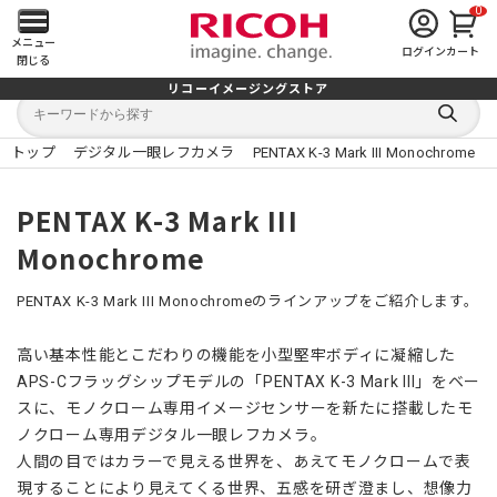
0
メ
メニュー
ログイン
カート
閉じる
イ
リコーイメージングストア
キ
キ
ン
ー
ー
検
ワ
ワ
索
ー
ー
トップ
デジタル一眼レフカメラ
PENTAX K-3 Mark III Monochrome
す
メ
ド
ド
る
検
か
索
ら
ニ
PENTAX K-3 Mark III
探
す
Monochrome
ュ
ー
PENTAX K-3 Mark III Monochromeのラインアップをご紹介します。
を
高い基本性能とこだわりの機能を小型堅牢ボディに凝縮した
APS-Cフラッグシップモデルの「PENTAX K-3 Mark III」をベー
開
スに、モノクローム専用イメージセンサーを新たに搭載したモ
く
ノクローム専用デジタル一眼レフカメラ。
人間の目ではカラーで見える世界を、あえてモノクロームで表
現することにより見えてくる世界、五感を研ぎ澄まし、想像力