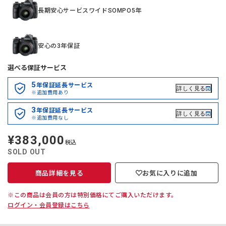
長期安心サービスワイドSOMPO5年
安心の3年保証
選べる保証サービス
5
年保証延長サービス
詳しく見る
※追加費用あり
3
年保証延長サービス
詳しく見る
※追加費用なし
¥383,000
定
税込
価
SOLD OUT
商品詳細を見る
お気に入りに追加
※この商品は会員の方は特別価格にてご購入いただけます。
ログイン・会員登録はこちら