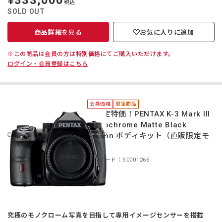
¥333,000
税込
価
SOLD OUT
商品詳細を見る
お気に入りに追加
※この商品は会員の方は特別価格にてご購入いただけます。
ログイン・会員登録はこちら
会員価格
限定商品
＊限定特価！PENTAX K-3 Mark III
Monochrome Matte Black
Edition ボディキット（直販限定モ
デル）
商品コード：S0001266
究極のモノクローム写真を目指して専用イメージセンサーを搭載