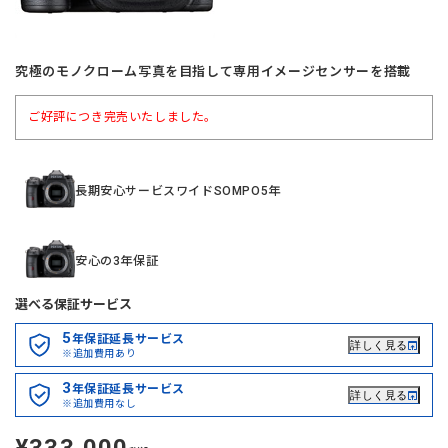
究極のモノクローム写真を目指して専用イメージセンサーを搭載
ご好評につき完売いたしました。
長期安心サービスワイドSOMPO5年
安心の3年保証
選べる保証サービス
5
年保証延長サービス
詳しく見る
※追加費用あり
3
年保証延長サービス
詳しく見る
※追加費用なし
定