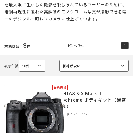
を最大限に生かした撮影を楽しまれているユーザーのために、
階調再現性に優れた高解像のモノクローム写真が撮影できる唯
一のデジタル一眼レフカメラに仕上げています。
3
1件～3件
1
対象商品：
件
表示件数
10件
価格が安い
選
選
択
択
中
中
会員価格
＊PENTAX K-3 Mark III
Monochrome ボディキット（通常
モデル）
商品コード：S0001193