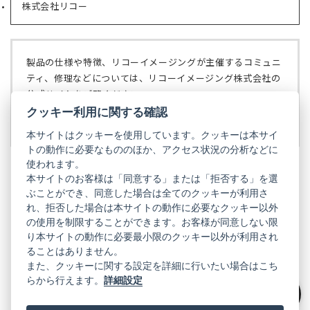
で
株式会社リコー
（新
タ
開
し
ブ
く）
い
で
タ
開
ブ
く）
製品の仕様や特徴、リコーイメージングが主催するコミュニ
で
ティ、修理などについては、リコーイメージング株式会社の
開
公式サイトをご覧ください。
く）
クッキー利用に関する確認
リコーイメージング株式会社の公式サイト
（新
し
本サイトはクッキーを使用しています。クッキーは本サイ
い
トの動作に必要なもののほか、アクセス状況の分析などに
タ
使われます。
ブ
本サイトのお客様は「同意する」または「拒否する」を選
で
ぶことができ、同意した場合は全てのクッキーが利用さ
PENTAX
開
れ、拒否した場合は本サイトの動作に必要なクッキー以外
く）
PENTAX
PENTAX
PENTAX
PENTAX
PENTAX
の使用を制限することができます。お客様が同意しない限
の
の
の
の
の
り本サイトの動作に必要最小限のクッキー以外が利用され
公
公
公
公
公
式
式
式
式
式
ることはありません。
GR
LINE（新
X（新
Instagram（新
Facebook（新
YouTube（新
また、クッキーに関する設定を詳細に行いたい場合はこち
し
し
し
し
し
らから行えます。
詳細設定
い
い
い
い
い
GR
GR
GR
GR
GR
タ
の
タ
の
タ
の
タ
の
タ
の
ブ
公
ブ
公
ブ
公
ブ
公
ブ
公
絞り込み
で
式
で
式
で
式
で
式
で
式