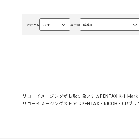
表示件数
50件
表示順
新着順
選
選
択
択
中
中
リコーイメージングがお取り扱いするPENTAX K-1 Mark
リコーイメージングストアはPENTAX・RICOH・GR