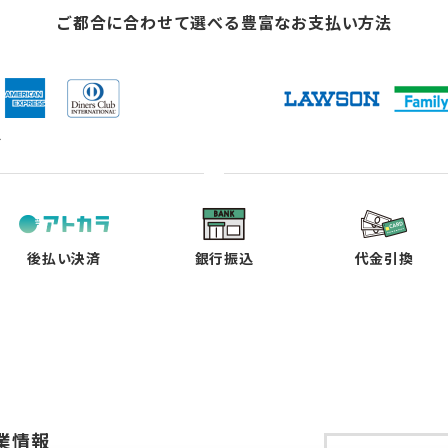
ご都合に合わせて選べる
豊富なお支払い方法
ド
（新
（新
（新
（新
し
し
し
し
い
い
い
い
タ
タ
タ
タ
ブ
ブ
ブ
ブ
で
で
で
で
後払い決済
銀行振込
代金引換
開
開
開
開
く）
く）
く）
く）
業情報