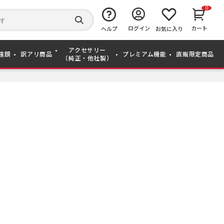
0
キ
ー
検
ログイン
カート
ワ
ヘルプ
お気に入り
索
ー
す
ド
る
アクセサリー
か
遠鏡
訳アリ商品
プレミアム機能
直販限定商品
（純正・他社製）
ら
探
す