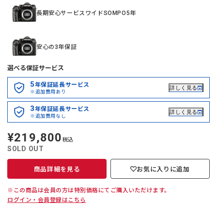
長期安心サービスワイドSOMPO5年
安心の3年保証
選べる保証サービス
5
年保証延長サービス
詳しく見る
※追加費用あり
3
年保証延長サービス
詳しく見る
※追加費用なし
¥219,800
定
税込
価
SOLD OUT
商品詳細を見る
お気に入りに追加
※この商品は会員の方は特別価格にてご購入いただけます。
ログイン・会員登録はこちら