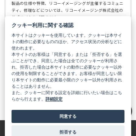
ブ
く）
製品の仕様や特徴、リコーイメージングが主催するコミュニ
で
ティ、修理などについては、リコーイメージング株式会社の
開
公式サイトをご覧ください。
く）
クッキー利用に関する確認
リコーイメージング株式会社の公式サイト
（新
し
本サイトはクッキーを使用しています。クッキーは本サイ
い
トの動作に必要なもののほか、アクセス状況の分析などに
タ
使われます。
ブ
本サイトのお客様は「同意する」または「拒否する」を選
で
ぶことができ、同意した場合は全てのクッキーが利用さ
PENTAX
開
れ、拒否した場合は本サイトの動作に必要なクッキー以外
く）
PENTAX
PENTAX
PENTAX
PENTAX
PENTAX
の使用を制限することができます。お客様が同意しない限
の
の
の
の
の
り本サイトの動作に必要最小限のクッキー以外が利用され
公
公
公
公
公
式
式
式
式
式
ることはありません。
GR
LINE（新
X（新
Instagram（新
Facebook（新
YouTube（新
また、クッキーに関する設定を詳細に行いたい場合はこち
し
し
し
し
し
らから行えます。
詳細設定
い
い
い
い
い
GR
GR
GR
GR
GR
タ
の
タ
の
タ
の
タ
の
タ
の
ブ
公
ブ
公
ブ
公
ブ
公
ブ
公
で
式
で
式
で
式
で
式
で
式
絞り込み
同意する
開
LINE（新
開
X（新
開
Instagram（新
開
Facebook（新
開
YouTube（新
く）
し
く）
し
く）
し
く）
し
く）
し
い
い
い
い
い
タ
タ
タ
タ
タ
拒否する
特定商取引法に基づく表記
利用規約
プライバシーポリシー
ブ
ブ
ブ
ブ
ブ