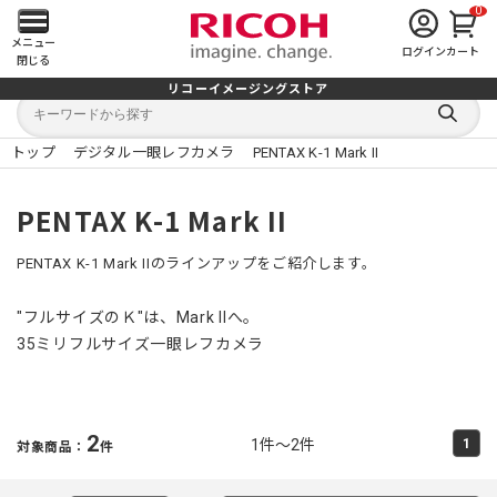
0
メ
メニュー
ログイン
カート
閉じる
イ
リコーイメージングストア
キ
キ
ン
ー
ー
検
ワ
ワ
索
ー
ー
トップ
デジタル一眼レフカメラ
PENTAX K-1 Mark II
す
メ
ド
ド
る
検
か
索
ら
ニ
PENTAX K-1 Mark II
探
す
ュ
PENTAX K-1 Mark IIのラインアップをご紹介します。
ー
"フルサイズのＫ"は、Mark IIへ。
を
35ミリフルサイズ一眼レフカメラ
開
く
2
1件～2件
1
対象商品：
件