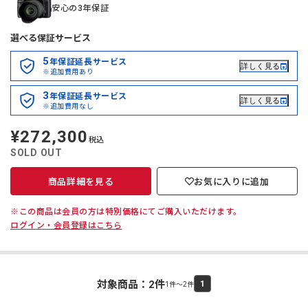
安心の3年保証
選べる保証サービス
5
年保証延長サービス
詳しく見る
※追加費用あり
3
年保証延長サービス
詳しく見る
※追加費用なし
¥272,300
定
税込
価
SOLD OUT
商品詳細を見る
お気に入りに追加
※この商品は会員の方は特別価格にてご購入いただけます。
ログイン・会員登録はこちら
対象商品：
2
件
1
1件～2件