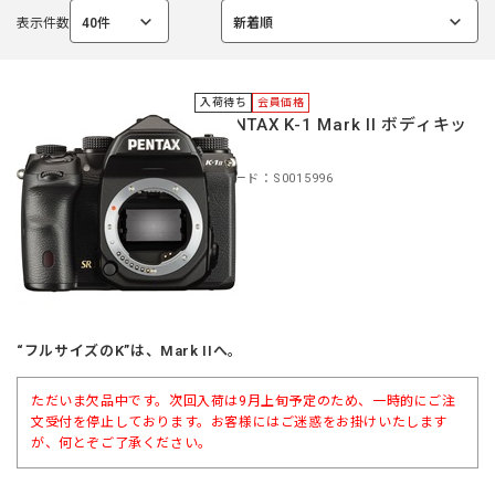
表示件数
40件
新着順
選
選
択
択
中
中
入荷待ち
会員価格
＊PENTAX K-1 Mark II ボディキッ
ト
商品コード：S0015996
“フルサイズのK”は、Mark IIへ。
ただいま欠品中です。次回入荷は9月上旬予定のため、一時的にご注
文受付を停止しております。お客様にはご迷惑をお掛けいたします
が、何とぞご了承ください。