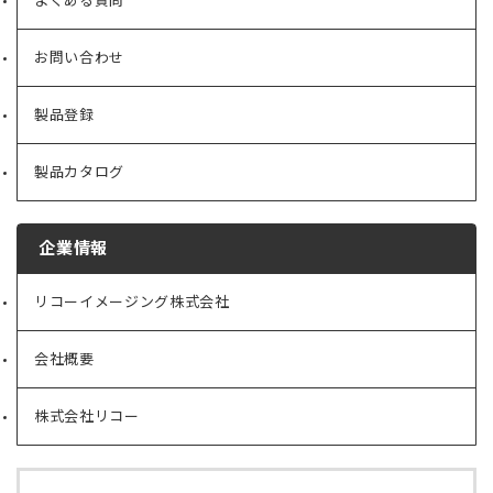
よくある質問
お問い合わせ
製品登録
製品カタログ
企業情報
リコーイメージング株式会社
（新
し
い
会社概要
（新
タ
し
ブ
い
で
株式会社リコー
（新
タ
開
し
ブ
く）
い
で
タ
開