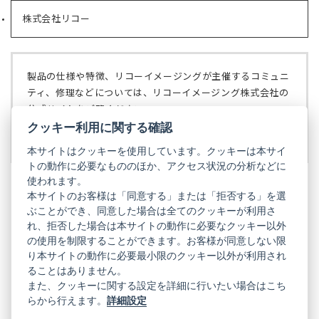
い
で
株式会社リコー
（新
タ
開
し
ブ
く）
い
で
タ
開
ブ
く）
製品の仕様や特徴、リコーイメージングが主催するコミュニ
で
ティ、修理などについては、リコーイメージング株式会社の
開
公式サイトをご覧ください。
く）
クッキー利用に関する確認
リコーイメージング株式会社の公式サイト
（新
し
本サイトはクッキーを使用しています。クッキーは本サイ
い
トの動作に必要なもののほか、アクセス状況の分析などに
タ
使われます。
ブ
本サイトのお客様は「同意する」または「拒否する」を選
で
ぶことができ、同意した場合は全てのクッキーが利用さ
PENTAX
開
れ、拒否した場合は本サイトの動作に必要なクッキー以外
く）
PENTAX
PENTAX
PENTAX
PENTAX
PENTAX
の使用を制限することができます。お客様が同意しない限
の
の
の
の
の
り本サイトの動作に必要最小限のクッキー以外が利用され
公
公
公
公
公
式
式
式
式
式
ることはありません。
GR
LINE（新
X（新
Instagram（新
Facebook（新
YouTube（新
また、クッキーに関する設定を詳細に行いたい場合はこち
し
し
し
し
し
らから行えます。
詳細設定
い
い
い
い
い
GR
GR
GR
GR
GR
タ
の
タ
の
タ
の
タ
の
タ
の