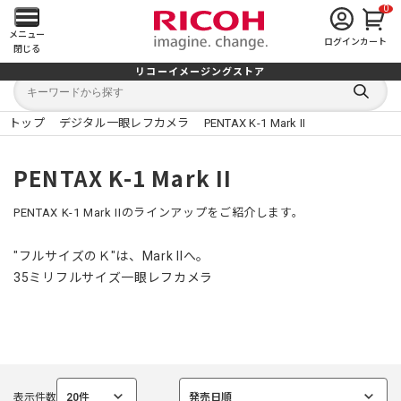
0
メ
メニュー
ログイン
カート
閉じる
イ
リコーイメージングストア
キ
キ
ン
ー
ー
検
ワ
ワ
索
ー
ー
トップ
デジタル一眼レフカメラ
PENTAX K-1 Mark II
す
メ
ド
ド
る
検
か
索
ら
ニ
PENTAX K-1 Mark II
探
す
ュ
PENTAX K-1 Mark IIのラインアップをご紹介します。
ー
"フルサイズのＫ"は、Mark IIへ。
を
35ミリフルサイズ一眼レフカメラ
開
く
表示件数
20件
発売日順