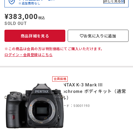
詳しく見る
※追加費用なし
¥383,000
定
税込
価
SOLD OUT
商品詳細を見る
お気に入りに追加
※この商品は会員の方は特別価格にてご購入いただけます。
ログイン・会員登録はこちら
会員価格
＊PENTAX K-3 Mark III
Monochrome ボディキット（通常
モデル）
商品コード：S0001193