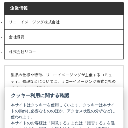
企業情報
リコーイメージング株式会社
（新
し
い
会社概要
（新
タ
し
ブ
い
で
株式会社リコー
（新
タ
開
し
ブ
く）
い
で
タ
開
ブ
く）
製品の仕様や特徴、リコーイメージングが主催するコミュニ
で
ティ、修理などについては、リコーイメージング株式会社の
開
公式サイトをご覧ください。
く）
クッキー利用に関する確認
リコーイメージング株式会社の公式サイト
（新
し
本サイトはクッキーを使用しています。クッキーは本サイ
い
トの動作に必要なもののほか、アクセス状況の分析などに
タ
使われます。
ブ
本サイトのお客様は「同意する」または「拒否する」を選
で