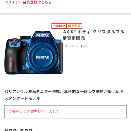
ログイン・会員登録はこちら
会員価格
限定商品
PENTAX KF ボディ クリスタルブル
ー 数量限定販売
商品コード：S0001235
バリアングル液晶モニター搭載、本格的な一眼レフ撮影が愉しめる
スタンダードモデル
ご好評につき完売いたしました。
定