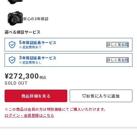
安心の3年保証
選べる保証サービス
5
年保証延長サービス
詳しく見る
※追加費用あり
3
年保証延長サービス
詳しく見る
※追加費用なし
¥272,300
定
税込
価
SOLD OUT
商品詳細を見る
お気に入りに追加
※この商品は会員の方は特別価格にてご購入いただけます。
ログイン・会員登録はこちら