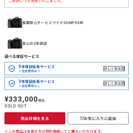
ご好評につき完売いたしました。
長期安心サービスワイドSOMPO5年
安心の3年保証
選べる保証サービス
5
年保証延長サービス
詳しく見る
※追加費用あり
3
年保証延長サービス
詳しく見る
※追加費用なし
¥333,000
定
税込
価
SOLD OUT
商品詳細を見る
お気に入りに追加
※この商品は会員の方は特別価格にてご購入いただけます。