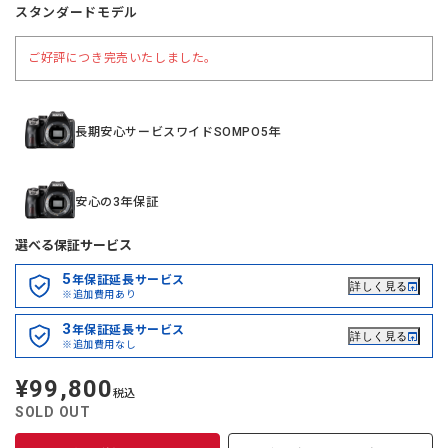
スタンダードモデル
ご好評につき完売いたしました。
長期安心サービスワイドSOMPO5年
安心の3年保証
選べる保証サービス
5
年保証延長サービス
詳しく見る
※追加費用あり
3
年保証延長サービス
詳しく見る
※追加費用なし
¥99,800
定
税込
価
SOLD OUT