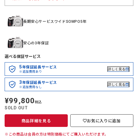
長期安心サービスワイドSOMPO5年
安心の3年保証
選べる保証サービス
5
年保証延長サービス
詳しく見る
※追加費用あり
3
年保証延長サービス
詳しく見る
※追加費用なし
¥99,800
定
税込
価
SOLD OUT
商品詳細を見る
お気に入りに追加
※この商品は会員の方は特別価格にてご購入いただけます。