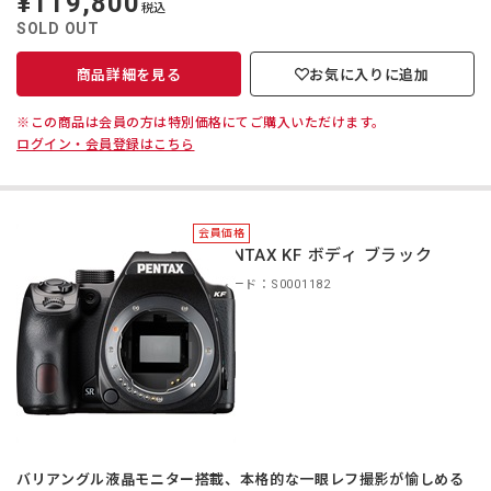
¥119,800
税込
価
SOLD OUT
商品詳細を見る
お気に入りに追加
※この商品は会員の方は特別価格にてご購入いただけます。
ログイン・会員登録はこちら
会員価格
＊PENTAX KF ボディ ブラック
商品コード：S0001182
バリアングル液晶モニター搭載、本格的な一眼レフ撮影が愉しめる