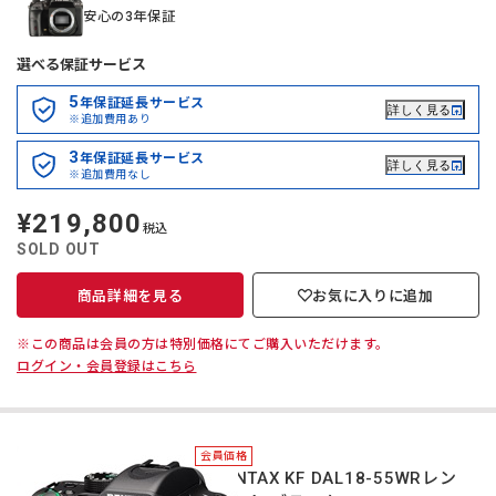
安心の3年保証
選べる保証サービス
5
年保証延長サービス
詳しく見る
※追加費用あり
3
年保証延長サービス
詳しく見る
※追加費用なし
¥219,800
定
税込
価
SOLD OUT
商品詳細を見る
お気に入りに追加
※この商品は会員の方は特別価格にてご購入いただけます。
ログイン・会員登録はこちら
会員価格
＊PENTAX KF DAL18-55WRレン