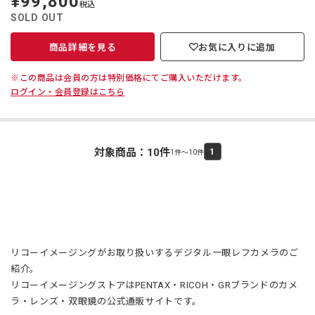
¥99,800
税込
価
SOLD OUT
商品詳細を見る
お気に入りに追加
※この商品は会員の方は特別価格にてご購入いただけます。
ログイン・会員登録はこちら
対象商品：
10
件
1
1件～10件
リコーイメージングがお取り扱いするデジタル一眼レフカメラのご
紹介。
リコーイメージングストアはPENTAX・RICOH・GRブランドのカメ
ラ・レンズ・双眼鏡の公式通販サイトです。