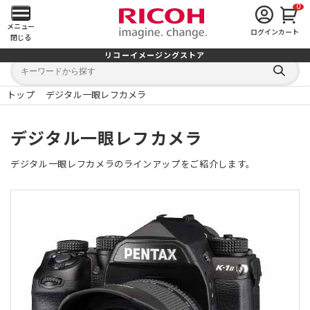
0
メ
メニュー
ログイン
カート
閉じる
イ
リコーイメージングストア
キ
キ
ン
ー
ー
検
ワ
ワ
索
ー
ー
トップ
デジタル一眼レフカメラ
す
メ
ド
ド
る
検
か
索
ら
ニ
デジタル一眼レフカメラ
探
す
ュ
デジタル一眼レフカメラのラインアップをご紹介します。
ー
を
開
く