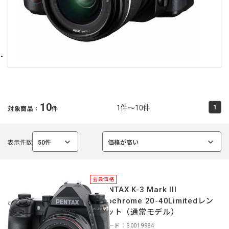
10
1件～10件
1
対象商品：
件
表示件数
50件
価格が高い
選
選
択
択
中
中
会員価格
＊PENTAX K-3 Mark III
Monochrome 20-40Limitedレン
ズキット（通常モデル）
商品コード：S0019984