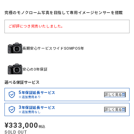
究極のモノクローム写真を目指して専用イメージセンサーを搭載
ご好評につき完売いたしました。
長期安心サービスワイドSOMPO5年
安心の3年保証
選べる保証サービス
5
年保証延長サービス
詳しく見る
※追加費用あり
3
年保証延長サービス
詳しく見る
※追加費用なし
¥333,000
定
税込
価
SOLD OUT