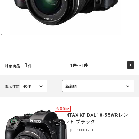
1
1件～1件
1
対象商品：
件
表示件数
40件
新着順
選
選
択
択
中
中
会員価格
＊PENTAX KF DAL18-55WRレン
ズキット ブラック
商品コード：S0001201