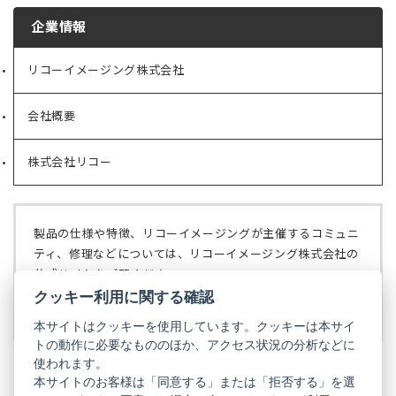
企業情報
リコーイメージング株式会社
（新
し
い
会社概要
（新
タ
し
ブ
い
で
株式会社リコー
（新
タ
開
し
ブ
く）
い
で
タ
開
ブ
く）
製品の仕様や特徴、リコーイメージングが主催するコミュニ
で
ティ、修理などについては、リコーイメージング株式会社の
開
公式サイトをご覧ください。
く）
クッキー利用に関する確認
リコーイメージング株式会社の公式サイト
（新
し
本サイトはクッキーを使用しています。クッキーは本サイ
い
トの動作に必要なもののほか、アクセス状況の分析などに
タ
使われます。
ブ
本サイトのお客様は「同意する」または「拒否する」を選
で