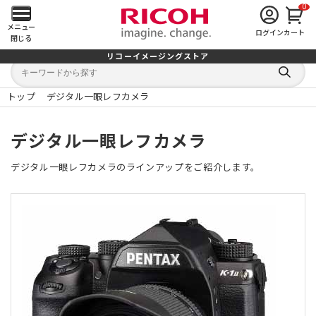
0
メ
メニュー
ログイン
カート
閉じる
イ
リコーイメージングストア
キ
キ
ン
ー
ー
検
ワ
ワ
索
ー
ー
トップ
デジタル一眼レフカメラ
す
メ
ド
ド
る
検
か
索
ら
ニ
デジタル一眼レフカメラ
探
す
ュ
デジタル一眼レフカメラのラインアップをご紹介します。
ー
を
開
く