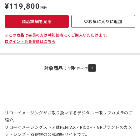
¥119,800
定
税込
価
商品詳細を見る
お気に入りに追加
※この商品は会員の方は特別価格にてご購入いただけます。
ログイン・会員登録はこちら
対象商品：
1
件
1
1件～1件
リコーイメージングがお取り扱いするデジタル一眼レフカメラのご
紹介。
リコーイメージングストアはPENTAX・RICOH・GRブランドのカメ
ラ・レンズ・双眼鏡の公式通販サイトです。