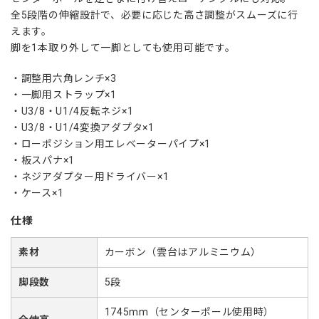
全5段階の伸縮設計で、必要に応じた高さ調整がスムーズに行
えます。
脚を1本取り外して一脚としても使用可能です。
調整用六角レンチ×3
一脚用ストラップ×1
U3/8・U1/4反転ネジ×1
U3/8・U1/4変換アダプタ×1
ローポジション用エレベーターパイプ×1
板スパナ×1
ネジアダプター用ドライバー×1
ケース×1
仕様
素材
カーボン（雲台はアルミニウム）
脚段数
5段
1745mm（センターポール使用時）