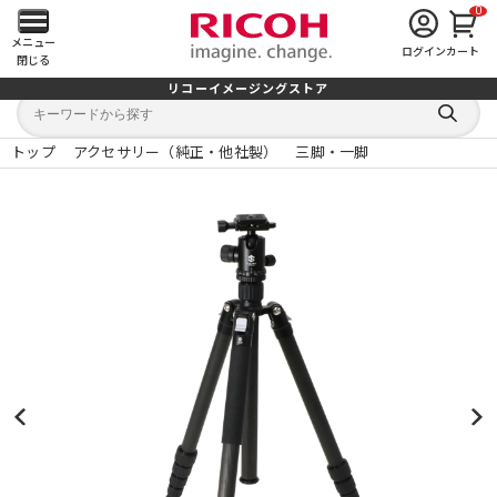
0
メ
メニュー
ログイン
カート
閉じる
イ
リコーイメージングストア
キ
キ
ン
ー
ー
検
ワ
ワ
索
ー
ー
トップ
アクセサリー（純正・他社製）
三脚・一脚
す
メ
ド
ド
る
検
か
索
ら
ニ
探
す
ュ
ー
を
開
く