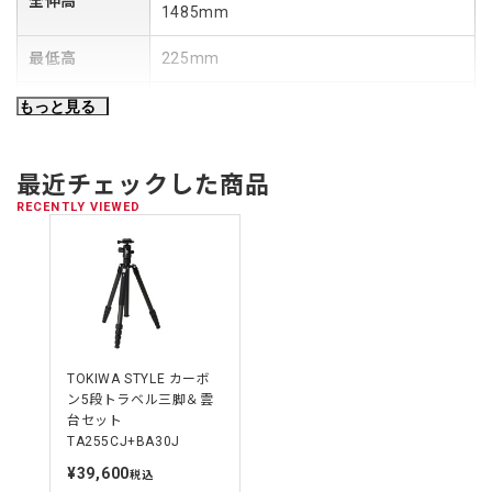
全伸高
1485mm
最低高
225mm
縮長
420mm
もっと見る
重量
1.4kg
最近チェックした商品
最大耐荷重
8kg
RECENTLY VIEWED
一脚全高
1490mm
一脚重量
0.54kg
TOKIWA STYLE カーボ
ン5段トラベル三脚＆雲
台セット
TA255CJ+BA30J
¥39,600
定
税込
価