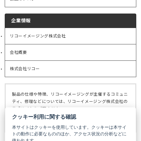
企業情報
リコーイメージング株式会社
（新
し
い
会社概要
（新
タ
し
ブ
い
で
株式会社リコー
（新
タ
開
し
ブ
く）
い
で
タ
開
ブ
く）
製品の仕様や特徴、リコーイメージングが主催するコミュニ
で
ティ、修理などについては、リコーイメージング株式会社の
開
公式サイトをご覧ください。
く）
クッキー利用に関する確認
リコーイメージング株式会社の公式サイト
（新
し
本サイトはクッキーを使用しています。クッキーは本サイ
い
トの動作に必要なもののほか、アクセス状況の分析などに
タ
使われます。