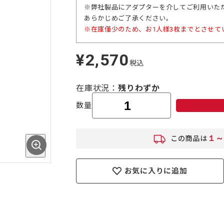
※弊社製品にアダプターを介してご利用いた
あらかじめご了承ください。
※在庫僅少のため、お1人様3枚までとさせて
¥2,570
定
税込
価
在庫状況
残りわずか
数量
１～
この商品は
お気に入りに追加