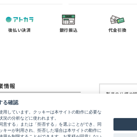
し
し
し
し
い
い
い
い
タ
タ
タ
タ
ブ
ブ
ブ
ブ
で
で
で
で
後払い決済
銀行振込
代金引換
開
開
開
開
く）
く）
く）
く）
業情報
製品の仕様や
コーイメージング株式会社
修理などにつ
する確認
ご覧ください
使用しています。クッキーは本サイトの動作に必要な
社概要
状況の分析などに使われます。
リコーイメー
式会社リコー
同意する」または「拒否する」を選ぶことができ、同
ッキーが利用され、拒否した場合は本サイトの動作に
使用を制限することができます。お客様が同意しない