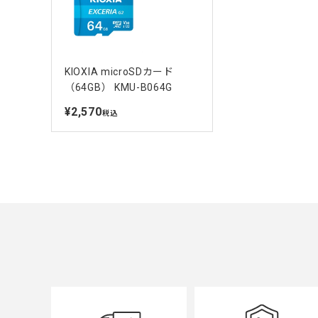
KIOXIA microSDカード
（64GB） KMU-B064G
¥2,570
定
税込
価