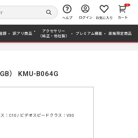
0
キ
ー
検
ログイン
カート
ワ
ヘルプ
お気に入り
索
ー
す
ド
る
アクセサリー
か
遠鏡
訳アリ商品
プレミアム機能
直販限定商品
（純正・他社製）
ら
探
す
GB） KMU-B064G
ス：C10 / ビデオスピードクラス：V30