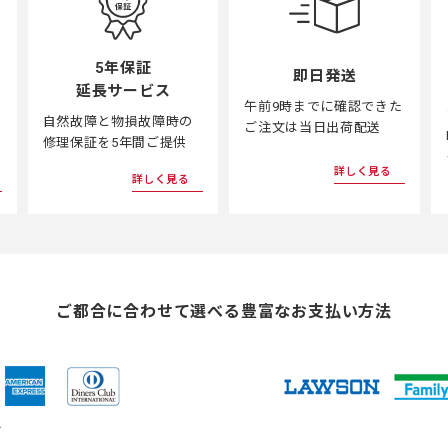
5年保証
即日発送
延長サービス
午前9時までに確認できた
自然故障と物損故障時の
ご注文は当日出荷配送
修理保証を5年間ご提供
詳しく見る
詳しく見る
ご都合に合わせて選べる
豊富なお支払い方法
ド
（新
（新
（新
（新