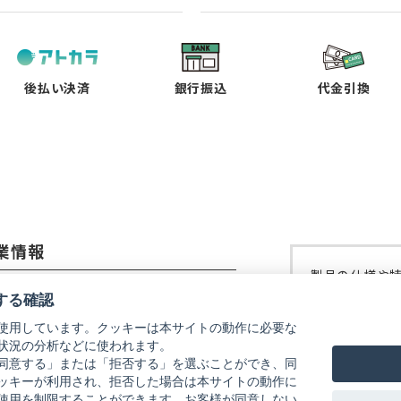
し
し
し
し
い
い
い
い
タ
タ
タ
タ
ブ
ブ
ブ
ブ
で
で
で
で
後払い決済
銀行振込
代金引換
開
開
開
開
く）
く）
く）
く）
業情報
製品の仕様や
コーイメージング株式会社
修理などにつ
する確認
ご覧ください
使用しています。クッキーは本サイトの動作に必要な
社概要
状況の分析などに使われます。
リコーイメー
式会社リコー
同意する」または「拒否する」を選ぶことができ、同
ッキーが利用され、拒否した場合は本サイトの動作に
使用を制限することができます。お客様が同意しない