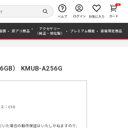
0
キ
ー
検
ログイン
カート
ワ
ヘルプ
お気に入り
索
ー
す
ド
る
アクセサリー
か
遠鏡
訳アリ商品
プレミアム機能
直販限定商品
（純正・他社製）
ら
探
す
6GB） KMUB-A256G
ス：C10
だいた場合の動作保証はいたしかねますので、