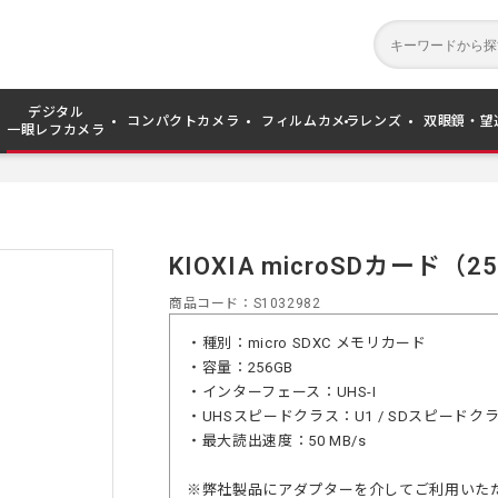
デジタル
コンパクトカメラ
フィルムカメラ
レンズ
双眼鏡・望
一眼レフカメラ
KIOXIA microSDカード（25
商品コード
S1032982
・種別：micro SDXC メモリカード
・容量：256GB
・インターフェース：UHS-I
・UHSスピードクラス：U1 / SDスピードクラ
・最大読出速度：50 MB/s
※弊社製品にアダプターを介してご利用いた