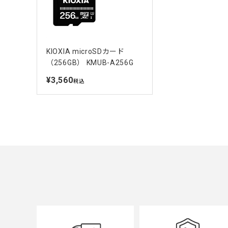
KIOXIA microSDカード
（256GB） KMUB-A256G
¥3,560
定
税込
価