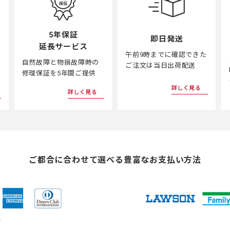
5年保証
即日発送
延長サービス
午前9時までに確認できた
自然故障と物損故障時の
ご注文は当日出荷配送
修理保証を5年間ご提供
詳しく見る
詳しく見る
ご都合に合わせて選べる
豊富なお支払い方法
ド
（新
（新
（新
（新