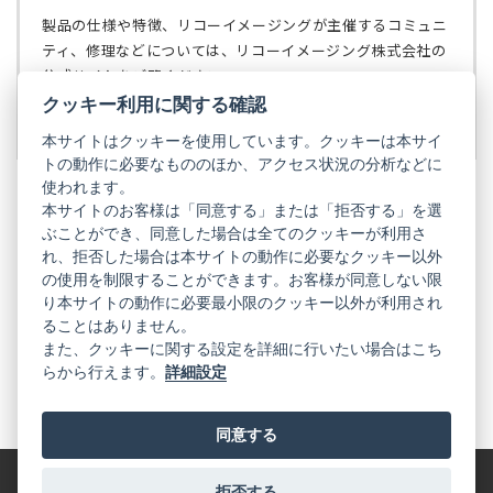
開
ブ
く）
製品の仕様や特徴、リコーイメージングが主催するコミュニ
で
ティ、修理などについては、リコーイメージング株式会社の
開
公式サイトをご覧ください。
く）
クッキー利用に関する確認
リコーイメージング株式会社の公式サイト
（新
し
本サイトはクッキーを使用しています。クッキーは本サイ
い
トの動作に必要なもののほか、アクセス状況の分析などに
タ
使われます。
ブ
本サイトのお客様は「同意する」または「拒否する」を選
で
ぶことができ、同意した場合は全てのクッキーが利用さ
PENTAX
開
れ、拒否した場合は本サイトの動作に必要なクッキー以外
く）
PENTAX
PENTAX
PENTAX
PENTAX
PENTAX
の使用を制限することができます。お客様が同意しない限
の
の
の
の
の
り本サイトの動作に必要最小限のクッキー以外が利用され
公
公
公
公
公
式
式
式
式
式
ることはありません。
GR
LINE（新
X（新
Instagram（新
Facebook（新
YouTube（新
また、クッキーに関する設定を詳細に行いたい場合はこち
し
し
し
し
し
らから行えます。
詳細設定
い
い
い
い
い
GR
GR
GR
GR
GR
タ
の
タ
の
タ
の
タ
の
タ
の
ブ
公
ブ
公
ブ
公
ブ
公
ブ
公
で
式
で
式
で
式
で
式
で
式
同意する
開
LINE（新
開
X（新
開
Instagram（新
開
Facebook（新
開
YouTube（新
く）
し
く）
し
く）
し
く）
し
く）
し
い
い
い
い
い
タ
タ
タ
タ
タ
拒否する
特定商取引法に基づく表記
利用規約
プライバシーポリシー