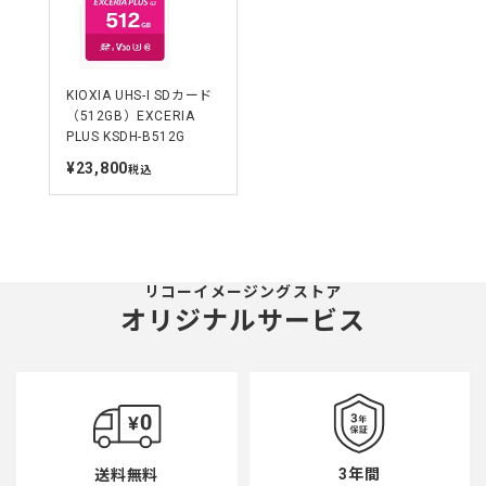
KIOXIA UHS-I SDカード
（512GB）EXCERIA
PLUS KSDH-B512G
¥23,800
定
税込
価
リコーイメージングストア
オリジナルサービス
3年間
送料無料