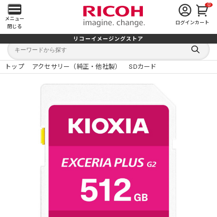
0
メ
メニュー
ログイン
カート
閉じる
イ
リコーイメージングストア
キ
キ
ン
ー
ー
検
ワ
ワ
索
ー
ー
トップ
アクセサリー（純正・他社製）
SDカード
す
メ
ド
ド
る
検
か
索
ら
ニ
探
す
ュ
ー
を
開
く