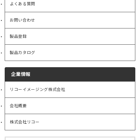
よくある質問
お問い合わせ
製品登録
製品カタログ
企業情報
リコーイメージング株式会社
（新
し
い
会社概要
（新
タ
し
ブ
い
で
株式会社リコー
（新
タ
開
し
ブ
く）
い
で
タ