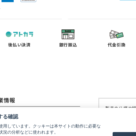
ド
（新
（新
（新
（新
し
し
し
し
い
い
い
い
タ
タ
タ
タ
ブ
ブ
ブ
ブ
で
で
で
で
後払い決済
銀行振込
代金引換
開
開
開
開
く）
く）
く）
く）
業情報
製品の仕様や
コーイメージング株式会社
修理などにつ
する確認
ご覧ください
使用しています。クッキーは本サイトの動作に必要な
社概要
状況の分析などに使われます。
リコーイメー