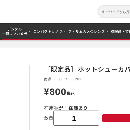
デジタル
コンパクトカメラ
フィルムカメラ
レンズ
双眼鏡・望
一眼レフカメラ
［限定品］ホットシューカバ
商品コード
S1032838
¥800
定
税込
価
在庫状況
在庫あり
数量