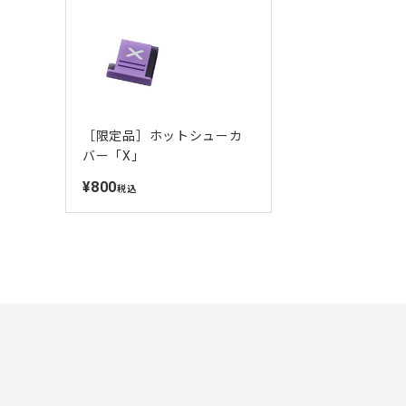
［限定品］ホットシューカ
バー「X」
¥800
定
税込
価