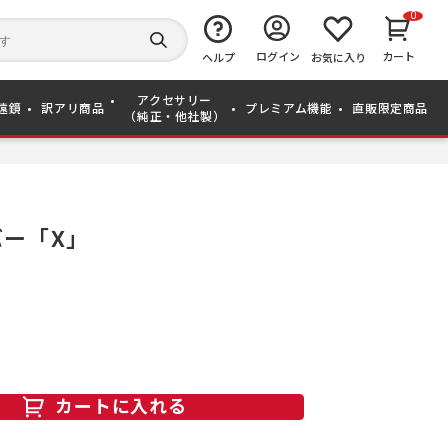
0
キ
ー
検
ログイン
カート
ワ
ヘルプ
お気に入り
索
ー
す
ド
る
アクセサリー
か
遠鏡
訳アリ商品
プレミアム機能
直販限定商品
（純正・他社製）
ら
探
す
ー「X」
カートに入れる