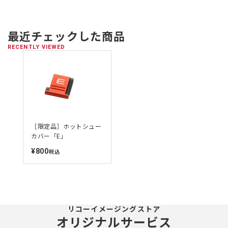
最近チェックした商品
RECENTLY VIEWED
［限定品］ホットシュー
カバー「E」
¥800
定
税込
価
リコーイメージングストア
オリジナルサービス