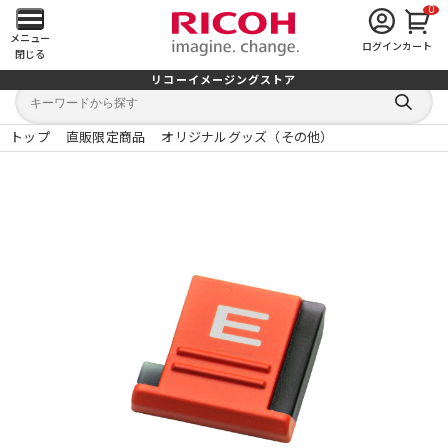
0
メ
メニュー
ログイン
カート
閉じる
イ
リコーイメージングストア
キ
キ
ン
ー
ー
検
ワ
ワ
索
ー
ー
トップ
直販限定商品
オリジナルグッズ（その他）
す
メ
ド
ド
る
検
か
索
ら
ニ
探
す
ュ
ー
を
開
く