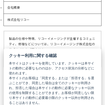
い
会社概要
（新
タ
し
ブ
い
で
株式会社リコー
（新
タ
開
し
ブ
く）
い
で
タ
開
ブ
く）
製品の仕様や特徴、リコーイメージングが主催するコミュニ
で
ティ、修理などについては、リコーイメージング株式会社の
開
公式サイトをご覧ください。
く）
クッキー利用に関する確認
リコーイメージング株式会社の公式サイト
（新
し
本サイトはクッキーを使用しています。クッキーは本サイ
い
トの動作に必要なもののほか、アクセス状況の分析などに
タ
使われます。
ブ
本サイトのお客様は「同意する」または「拒否する」を選
で
ぶことができ、同意した場合は全てのクッキーが利用さ
PENTAX
開
れ、拒否した場合は本サイトの動作に必要なクッキー以外
く）
PENTAX
PENTAX
PENTAX
PENTAX
PENTAX
の使用を制限することができます。お客様が同意しない限
の
の
の
の
の
り本サイトの動作に必要最小限のクッキー以外が利用され
公
公
公
公
公
式
式
式
式
式
ることはありません。
GR
LINE（新
X（新
Instagram（新
Facebook（新
YouTube（新