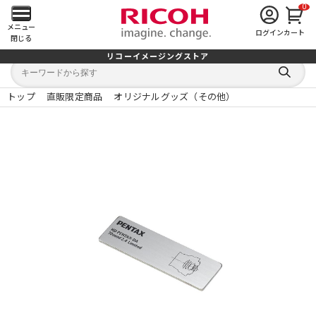
0
メ
メニュー
ログイン
カート
閉じる
イ
リコーイメージングストア
キ
キ
ン
ー
ー
検
ワ
ワ
索
ー
ー
トップ
直販限定商品
オリジナルグッズ（その他）
す
メ
ド
ド
る
検
か
索
ら
ニ
探
す
ュ
ー
を
開
く