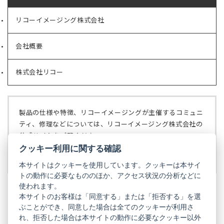
リコーイメージング株式会社
（新
し
い
会社概要
（新
タ
し
ブ
い
で
株式会社リコー
（新
タ
開
し
ブ
く）
い
で
タ
開
ブ
く）
製品の仕様や特徴、リコーイメージングが主催するコミュニ
で
ティ、修理などについては、リコーイメージング株式会社の
開
公式サイトをご覧ください。
く）
クッキー利用に関する確認
リコーイメージング株式会社の公式サイト
（新
し
本サイトはクッキーを使用しています。クッキーは本サイ
い
トの動作に必要なもののほか、アクセス状況の分析などに
タ
使われます。
ブ
本サイトのお客様は「同意する」または「拒否する」を選
で
ぶことができ、同意した場合は全てのクッキーが利用さ
PENTAX
開
れ、拒否した場合は本サイトの動作に必要なクッキー以外
く）