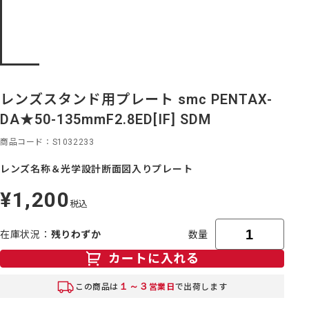
レンズスタンド用プレート smc PENTAX-
DA★50-135mmF2.8ED[IF] SDM
商品コード
S1032233
レンズ名称＆光学設計断面図入りプレート
¥1,200
定
税込
価
在庫状況
残りわずか
数量
カートに入れる
１～３
この商品は
営業日
で出荷します