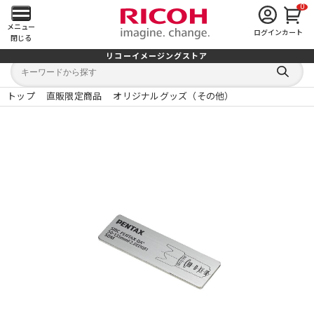
0
メ
メニュー
ログイン
カート
閉じる
イ
リコーイメージングストア
キ
キ
ン
ー
ー
検
ワ
ワ
索
ー
ー
トップ
直販限定商品
オリジナルグッズ（その他）
す
メ
ド
ド
る
検
か
索
ら
ニ
探
す
ュ
ー
を
開
く