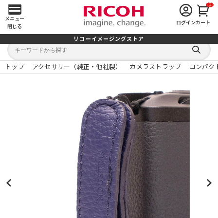
0
メ
メニュー
ログイン
カート
閉じる
イ
リコーイメージングストア
キ
キ
ン
ー
ー
検
ワ
ワ
索
ー
ー
トップ
アクセサリー（純正・他社製）
カメラストラップ
コンパク
す
メ
ド
ド
る
検
か
索
ら
ニ
探
す
ュ
ー
を
開
く