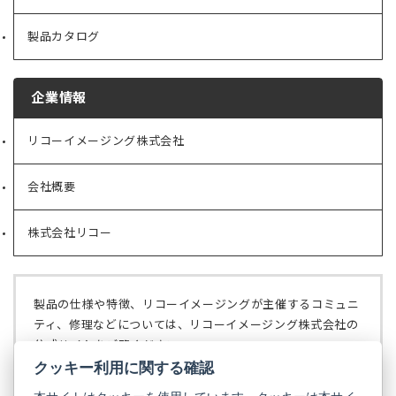
製品カタログ
企業情報
リコーイメージング株式会社
（新
し
い
会社概要
（新
タ
し
ブ
い
で
株式会社リコー
（新
タ
開
し
ブ
く）
い
で
タ
開
ブ
く）
製品の仕様や特徴、リコーイメージングが主催するコミュニ
で
ティ、修理などについては、リコーイメージング株式会社の
開
公式サイトをご覧ください。
く）
クッキー利用に関する確認
リコーイメージング株式会社の公式サイト
（新
し