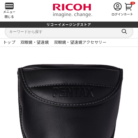
0
メ
メニュー
ログイン
カート
閉じる
イ
リコーイメージングストア
キ
キ
ン
ー
ー
検
ワ
ワ
索
ー
ー
トップ
双眼鏡・望遠鏡
双眼鏡・望遠鏡アクセサリー
す
メ
ド
ド
る
検
か
索
ら
ニ
探
す
ュ
ー
を
開
く