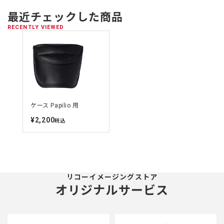
最近チェックした商品
RECENTLY VIEWED
ケース Papilio 用
¥2,200
定
税込
価
リコーイメージングストア
オリジナルサービス