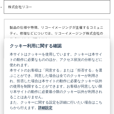
い
で
株式会社リコー
（新
タ
開
し
ブ
く）
い
で
タ
開
ブ
く）
製品の仕様や特徴、リコーイメージングが主催するコミュニ
で
ティ、修理などについては、リコーイメージング株式会社の
開
公式サイトをご覧ください。
く）
クッキー利用に関する確認
リコーイメージング株式会社の公式サイト
（新
し
本サイトはクッキーを使用しています。クッキーは本サイ
い
トの動作に必要なもののほか、アクセス状況の分析などに
タ
使われます。
ブ
本サイトのお客様は「同意する」または「拒否する」を選
で
ぶことができ、同意した場合は全てのクッキーが利用さ
PENTAX
開
れ、拒否した場合は本サイトの動作に必要なクッキー以外
く）
PENTAX
PENTAX
PENTAX
PENTAX
PENTAX
の使用を制限することができます。お客様が同意しない限
の
の
の
の
の
り本サイトの動作に必要最小限のクッキー以外が利用され
公
公
公
公
公
式
式
式
式
式
ることはありません。
GR
LINE（新
X（新
Instagram（新
Facebook（新
YouTube（新
また、クッキーに関する設定を詳細に行いたい場合はこち
し
し
し
し
し
らから行えます。
詳細設定
い
い
い
い
い
GR
GR
GR
GR
GR
タ
の
タ
の
タ
の
タ
の
タ
の